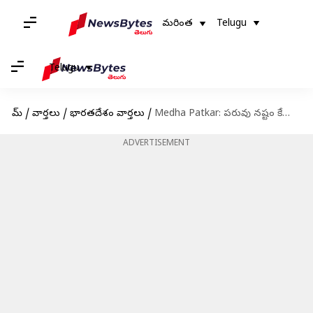
మరింత
Telugu
Telugu
హోమ్
/
వార్తలు
/
భారతదేశం వార్తలు
/
Medha Patkar: పరువు నష్టం కేసులో 'నర్మదా బచావో ఆందోళన్‌' ఉద్యమకారిణి మేధా పాట్కర్‌ అరెస్ట్
ADVERTISEMENT