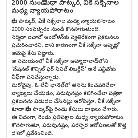
2000 నుండి మేధా పాట్కర్, వీకే సక్సేనాల
మధ్య న్యాయపోరాటం
మేధా పాట్కర్, వీకే సక్సేనాల మధ్య న్యాయపోరాటం
2000 సంవత్సరం నుండి కొనసాగుతుంది.
నర్మదా బచావో ఆందోళన్‌కు వ్యతిరేకంగా ప్రకటనలు
ప్రచురించారని, దాని కారణంగా వీకే సక్సేనా అప్పట్లో
ఆమెపై కేసు పెట్టారు.
ఆ సమయంలో వీకే సక్సేనా అహ్మదాబాద్‌లోని
'నేషనల్‌ కౌన్సిల్‌ ఫర్‌ సివిల్‌ లిబర్టీస్' అనే ఎన్జీవోకు
చీఫ్‌గా పనిచేస్తున్నాడు.
మరోవైపు, ఓ టీవీ ఛానెల్‌లో తనను కించపరిచేలా
వ్యాఖ్యలు చేయడం, పరువునష్టం కలిగించేలా పత్రికా
ప్రకటనను విడుదల చేసినట్లు ఆరోపిస్తూ, వీకే సక్సేనా
కూడా మేధా పాట్కర్‌పై రెండు కేసులు దాఖలు చేశారు.
ఈ విధంగా, రెండు ప్రతిపక్షాల మధ్య న్యాయపోరాటం
కొనసాగుతూ, పరువునష్టం, పరస్పర ఆరోపణలతో కొత్త
దశలో ప్రవేశించింది.