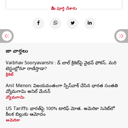
మీరు పూర్తి చేశారు
తాజా వార్తలు
Vaibhav Sooryavanshi : రెడ్ బాల్ క్రికెట్‌పై వైభవ్ ఫోకస్.. మరి
టెస్టుల్లోనూ రాణిస్తాడా?
క్రికెట్
Anil Menon: విజయవంతంగా స్పేస్‌వాక్‌ చేసిన భారత సంతతి
వ్యోమగామి అనిల్‌ మేనన్
వ్యోమగామి
US Tariffs: భారత్‌పై 100% టారిఫ్‌ మోత.. అమెరికా సెనెట్‌లో
కీలక బిల్లుకు ఆమోదం
అమెరికా