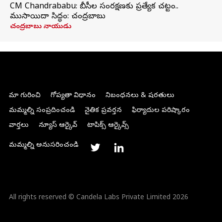
CM Chandrababu: బీసీల సంరక్షణకు ప్రత్యేక చట్టం..
ముసాయిదా సిద్ధం: చంద్రబాబు
చంద్రబాబు నాయుడు
మా గురించి
గోప్యతా విధానం
నిబంధనలు & షరతులు
మమ్మల్ని సంప్రదించండి
నైతిక ప్రవర్తన
ఫిర్యాదుల పరిష్కారం
వార్తలు
న్యూస్ ఆర్కైవ్
టాపిక్స్ ఆర్కైవ్స్
మమ్మల్ని అనుసరించండి
All rights reserved © Candela Labs Private Limited 2026