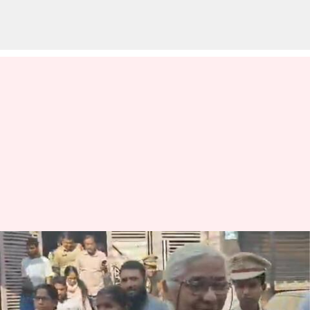
Medha Patkar: పరువు నష్టం కేసులో
'నర్మదా బచావో ఆందోళన్‌'
ఉద్యమకారిణి మేధా పాట్కర్‌ అరెస్ట్