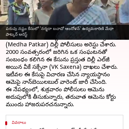
వ్రాసిన వారు
Apr 25, 2025
11:43 am
Sirish Praharaju
ఈ వార్తాకథనం ఏంటి
పరువు నష్టం కేసులో 'నర్మదా బచావో ఆందోళన్‌' ఉద్యమకారిణి మేధా
ఓ పరువునష్టం కేసులో సామాజిక కార్యకర్త, 'నర్మదా
పాట్కర్‌ అరెస్ట్
బచావో ఆందోళన్' ఉద్యమకారిణి మేధా పాట్కర్‌ను
(Medha Patkar) దిల్లీ పోలీసులు అరెస్టు చేశారు.
2000 సంవత్సరంలో జరిగిన ఒక సంఘటనతో
సంబంధం కలిగిన ఈ కేసును ప్రస్తుత దిల్లీ ఎల్‌జీ
అయిన వీకే సక్సేనా (VK Saxena) దాఖలు చేశారు.
ఇటీవల ఈ కేసుపై విచారణ చేసిన న్యాయస్థానం
ఆమెపై నాన్‌బెయిలబుల్‌ వారెంట్‌ జారీ చేసింది.
ఈ నేపథ్యంలో, శుక్రవారం పోలీసులు ఆమెను
అదుపులోకి తీసుకున్నారు, తరువాత ఆమెను కోర్టు
వివరాలు