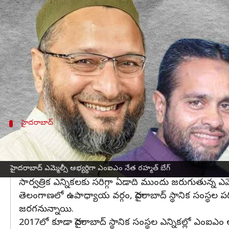
వ్రాసిన వారు
Feb 21, 2023
05:22 pm
Stalin
ఈ వార్తాకథనం ఏంటి
త్వరలో జరగనున్న
హైదరాబాద్
స్థానిక సంస్థల
ఎమ్మెల్సీ 
లెజిస్లేటివ్ కౌన్సిల్ ఎన్నికల్లో పోటీ చేస్తారని ఏఐఎంఐఎం
రహ్మత్ బేగ్ చాలా కాలంగా ఏఐఎంఐఎంతో కొనసాగుతున్నా
హైదరాబాద్
ఎమ్మెల్సీ ఎన్నికల్లో ఎంఐఎంకు బీఆర్‌ఎస్‌ మద్దతు
హైదరాబాద్ స్థానిక సంస్థల ఎన్నికల్లో మిత్రపక్షమైన ఎంఐఎం
ప్రకటించాలని ఎంఐఎం అభ్యర్థించింది. ఈ మేరకు సీఎం కేసీఆర్
హైదరాబాద్ ఎమ్మెల్సీ అభ్యర్థిగా ఎంఐఎం నేత రహ్మత్ బేగ్‌
సార్వత్రిక ఎన్నికలకు సరిగ్గా ఏడాది ముందు జరుగుతున్న ఎమ
తెలంగాణలో ఉపాధ్యాయ వర్గం, హైదరాబాద్ స్థానిక సంస్థల పరిధ
జరగనున్నాయి.
2017లో కూడా హైదరాబాద్ స్థానిక సంస్థల ఎన్నికల్లో ఎంఐఎం అభ