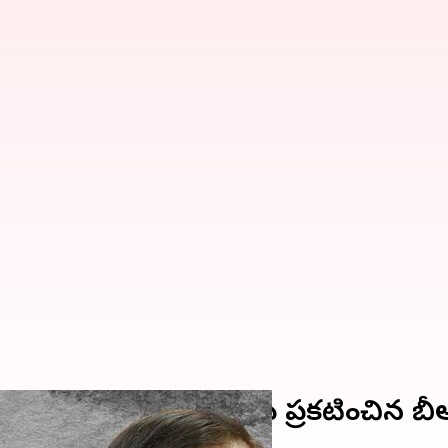
 నేత రహ్మత్ బేగ్‌; మద్దతు ప్రకటించిన బీ