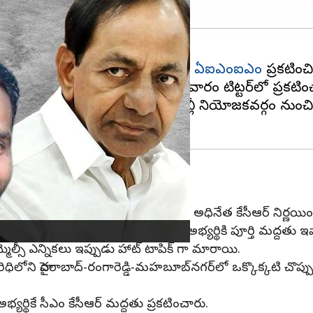
ఎన్నికలకు
సంబంధించి తన అభ్యర్థిని
ఏఐఎంఐఎం
ప్రకటించి
 అధ్యక్షుడు అసదుద్దీన్ ఒవైసీ మంగళవారం ట్విట్టర్‌లో ప్రకటి
రు. గతంలో రాజేంద్రనగర్ అసెంబ్లీ నియోజకవర్గం నుంచి
 పార్టీ అభ్యర్థికి మద్దతు ఇవ్వాలని బీఆర్ఎస్ అధినేత కేసీఆర్ 
 పార్టీ సీనియర్లతో చర్చించి ఎంఐఎం అభ్యర్థికి పూర్తి మద్దతు ఇ
్మెల్సీ ఎన్నికలు ఇప్పుడు హాట్ టాపిక్ గా మారాయి.
ిలోని హైదరాబాద్-రంగారెడ్డి-మహబూబ్‌నగర్‌లో ఒక్కొక్కటి చొప్పున
్యర్థికే సీఎం కేసీఆర్ మద్దతు ప్రకటించారు.