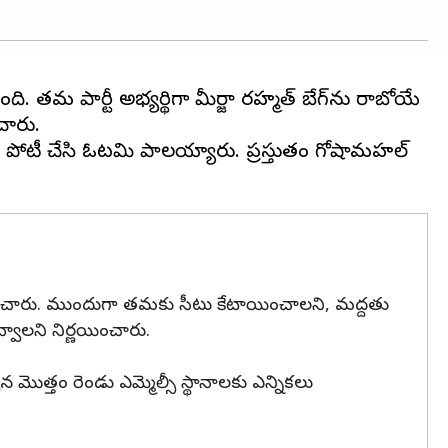
ంది. తమ పార్టీ అభ్యర్థిగా మీర్జా రహ్మత్ బేగ్‌ను రాబోయే
ంచారు.
 పోటీ చేసి ఓటమి పాలయ్యారు. ప్రస్తుతం గోషామహల్
నిర్ణయించారు. ముందుగా తమకు సీటు కేటాయించాలని, మద్దతు
వ్వాలని నిర్ణయించారు.
 మొత్తం రెండు ఎమ్మెల్సీ స్థానాలకు ఎన్నికలు