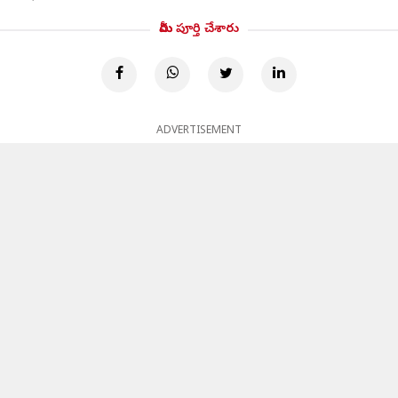
మీరు పూర్తి చేశారు
ADVERTISEMENT