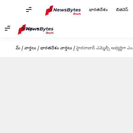
భారతదేశం
బిజినెస్
Telugu
హోమ్
/
వార్తలు
/
భారతదేశం వార్తలు
/
హైదరాబాద్ ఎమ్మెల్సీ అభ్యర్థిగా ఎ