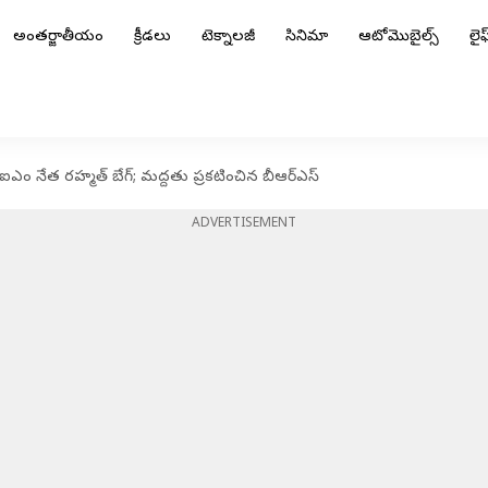
అంతర్జాతీయం
క్రీడలు
టెక్నాలజీ
సినిమా
ఆటోమొబైల్స్
లైఫ్
ంఐఎం నేత రహ్మత్ బేగ్‌; మద్దతు ప్రకటించిన బీఆర్ఎస్
ADVERTISEMENT