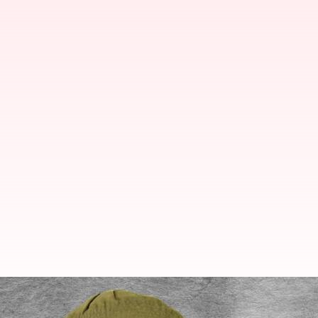
హైదరాబాద్ ఎమ్మెల్సీ అభ్యర్థిగా ఎంఐఎం