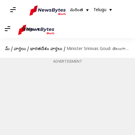
మరింత
Telugu
Telugu
హోమ్
/
వార్తలు
/
భారతదేశం వార్తలు
/
Minister Srinivas Goud: తెలంగాణ హైకోర్టులో మంత్రి శ్రీనివాస్‌ గౌడ్‌కు ఊరట
ADVERTISEMENT