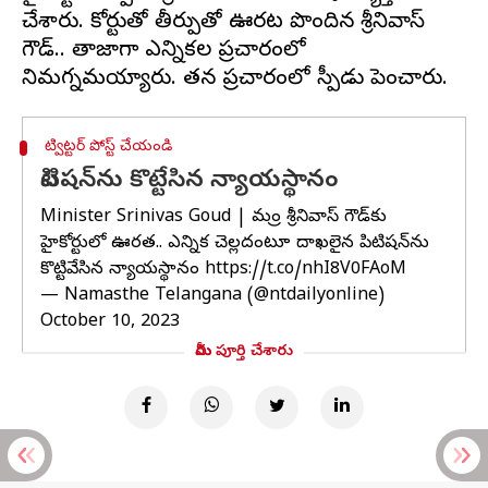
చేశారు. కోర్టుతో తీర్పుతో ఊరట పొందిన శ్రీనివాస్
గౌడ్.. తాజాగా ఎన్నికల ప్రచారంలో
ట్విట్టర్ పోస్ట్ చేయండి
పిటిషన్‌ను కొట్టేసిన న్యాయస్థానం
Minister Srinivas Goud | మంత్రి శ్రీనివాస్‌ గౌడ్‌కు
హైకోర్టులో ఊరత.. ఎన్నిక చెల్లదంటూ దాఖలైన పిటిషన్‌ను
కొట్టివేసిన న్యాయస్థానం
https://t.co/nhI8V0FAoM
— Namasthe Telangana (@ntdailyonline)
October 10, 2023
మీరు పూర్తి చేశారు