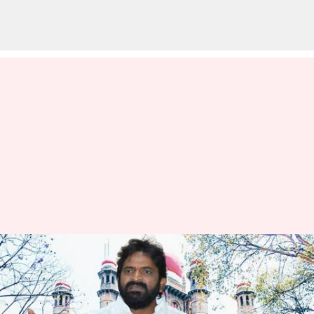
Minister Srinivas Goud:
తెలంగాణ హైకోర్టులో మంత్రి శ్రీనివాస్‌
గౌడ్‌కు ఊరట