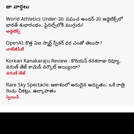
తాజా వార్తలు
World Athletics Under-20: ప్రపంచ అండర్-20 అథ్లెటిక్స్‌లో
భారత్‌ శుభారంభం.. ఫైనల్స్‌లోకి ముగ్గురు!
అథ్లెటిక్స్
OpenAI: కొత్త ఏఐ స్మార్ట్ స్పీకర్ ధర ఎంతో తెలుసా?
చాట్‌జీపీటీ
Korean Kanakaraju Review : కొరియన్ కనకరాజు రివ్యూ..
వరుణ్ తేజ్ కామెడీ వర్కౌట్ అయ్యిందా?
వరుణ్ తేజ్
Rare Sky Spectacle: ఆకాశంలో అరుదైన అద్భుతం.. ఒకే రాత్రి
రెండు చీకట్లు, ఉల్కాపాతం
స్పెయిన్