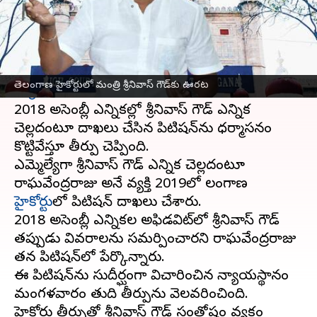
వ్రాసిన వారు
Oct 10, 2023
12:21 pm
Stalin
ఈ వార్తాకథనం ఏంటి
తెలంగాణ
హైకోర్టులో బీఆర్‌ఎస్‌ ఎమ్మెల్యే, మంత్రి
తెలంగాణ హైకోర్టులో మంత్రి శ్రీనివాస్‌ గౌడ్‌కు ఊరట
వి.శ్రీనివాస్‌ గౌడ్‌
కు ఊరట లభించింది.
2018 అసెంబ్లీ ఎన్నికల్లో శ్రీనివాస్‌ గౌడ్‌ ఎన్నిక
చెల్లదంటూ దాఖలు చేసిన పిటిషన్‌ను ధర్మాసనం
కొట్టివేస్తూ తీర్పు చెప్పింది.
ఎమ్మెల్యేగా శ్రీనివాస్‌ గౌడ్‌ ఎన్నిక చెల్లదంటూ
రాఘవేంద్రరాజు అనే వ్యక్తి 2019లో తెలంగాణ
హైకోర్టు
లో పిటిషన్ దాఖలు చేశారు.
2018 అసెంబ్లీ ఎన్నికల అఫిడవిట్‌లో శ్రీనివాస్‌ గౌడ్‌
తప్పుడు వివరాలను సమర్పించారని రాఘవేంద్రరాజు
తన పిటిషన్‌లో పేర్కొన్నారు.
ఈ పిటిషన్‌ను సుదీర్ఘంగా విచారించిన న్యాయస్థానం
మంగళవారం తుది తీర్పును వెలవరించింది.
హైకోర్టు తీర్పుతో శ్రీనివాస్‌ గౌడ్‌ సంతోషం వ్యక్తం