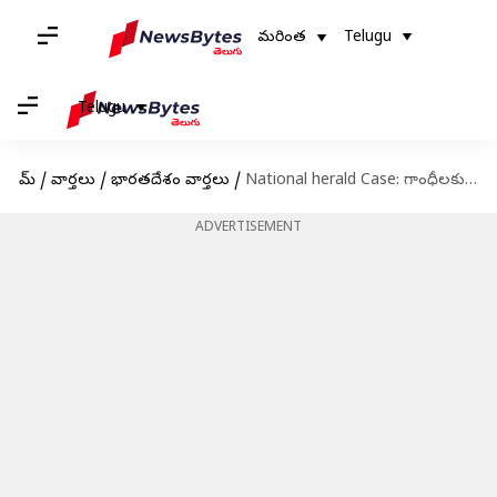
మరింత
Telugu
Telugu
హోమ్
/
వార్తలు
/
భారతదేశం వార్తలు
/
National herald Case: గాంధీలకు సంబంధించిన ఆస్తులను జప్తు చేసిన ఎన్‌ఫోర్స్‌మెంట్ డైరెక్టరేట్
ADVERTISEMENT