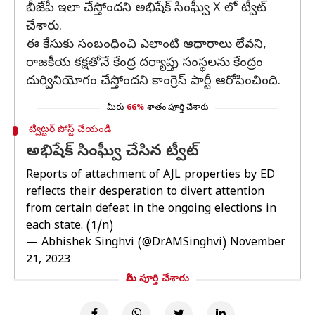
బీజేపీ ఇలా చేస్తోందని అభిషేక్ సింఘ్వీ X లో ట్వీట్
చేశారు.
ఈ కేసుకు సంబంధించి ఎలాంటి ఆధారాలు లేవని,
రాజకీయ కక్షతోనే కేంద్ర దర్యాప్తు సంస్థలను కేంద్రం
దుర్వినియోగం చేస్తోందని కాంగ్రెస్ పార్టీ ఆరోపించింది.
మీరు
66%
శాతం పూర్తి చేశారు
ట్విట్టర్ పోస్ట్ చేయండి
అభిషేక్ సింఘ్వీ చేసిన ట్వీట్
Reports of attachment of AJL properties by ED
reflects their desperation to divert attention
from certain defeat in the ongoing elections in
each state. (1/n)
— Abhishek Singhvi (@DrAMSinghvi)
November
21, 2023
మీరు పూర్తి చేశారు