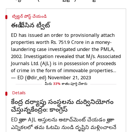
ట్విట్టర్ పోస్ట్ చేయండి
ఈడీ చేసిన ట్వీట్
ED has issued an order to provisionally attach
properties worth Rs. 751.9 Crore in a money-
laundering case investigated under the PMLA,
2002. Investigation revealed that M/s. Associated
Journals Ltd. (AJL) is in possession of proceeds
of crime in the form of immovable properties…
— ED (@dir_ed)
November 21, 2023
మీరు
33%
శాతం పూర్తి చేశారు
Details
కేంద్ర దర్యాప్తు సంస్థలను దుర్వినియోగం
చేస్తున్నకేంద్రం: కాంగ్రెస్
ED ద్వారా AJL ఆస్తులను అటాచ్‌మెంట్ చేయడం ద్వారా
ఎన్నికలలో తమ ఓటమి నుండి దృష్టిని మళ్లించాలనే