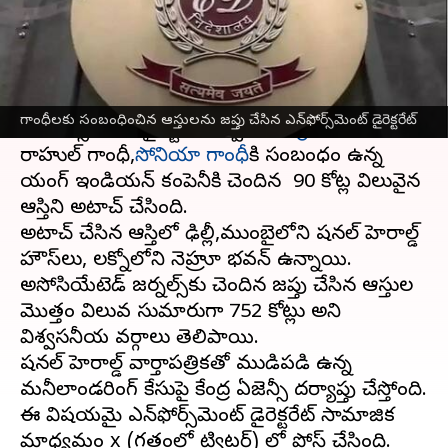
వ్రాసిన వారు
Nov 21, 2023
09:54 pm
Sirish Praharaju
ఈ వార్తాకథనం ఏంటి
నేషనల్ హెరాల్డ్ కేసు దర్యాప్తునకు సంబంధించి
గాంధీలకు సంబంధించిన ఆస్తులను జప్తు చేసిన ఎన్‌ఫోర్స్‌మెంట్ డైరెక్టరేట్
ఎన్‌ఫోర్స్‌మెంట్ డైరెక్టరేట్ ద్వారా
కాంగ్రెస్‌
కు చెందిన
రాహుల్ గాంధీ,
సోనియా గాంధీ
కి సంబంధం ఉన్న
యంగ్ ఇండియన్ కంపెనీకి చెందిన ₹ 90 కోట్ల విలువైన
ఆస్తిని అటాచ్ చేసింది.
అటాచ్ చేసిన ఆస్తిలో ఢిల్లీ,ముంబైలోని నేషనల్ హెరాల్డ్
హౌస్‌లు, లక్నోలోని నెహ్రూ భవన్ ఉన్నాయి.
అసోసియేటెడ్ జర్నల్స్‌కు చెందిన జప్తు చేసిన ఆస్తుల
మొత్తం విలువ సుమారుగా 752 కోట్లు అని
విశ్వసనీయ వర్గాలు తెలిపాయి.
నేషనల్ హెరాల్డ్ వార్తాపత్రికతో ముడిపడి ఉన్న
మనీలాండరింగ్ కేసుపై కేంద్ర ఏజెన్సీ దర్యాప్తు చేస్తోంది.
ఈ విషయమై ఎన్‌ఫోర్స్‌మెంట్ డైరెక్టరేట్ సామాజిక