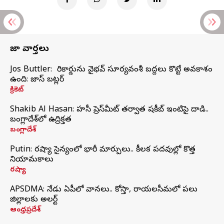
తాజా వార్తలు
Jos Buttler: నా రికార్డును వైభవ్ సూర్యవంశీ బద్దలు కొట్టే అవకాశం
ఉంది: జాస్ బట్లర్
క్రికెట్
Shakib Al Hasan: హసీనా ప్రెస్‌మీట్‌ తర్వాత షకీబ్‌ ఇంటిపై దాడి..
బంగ్లాదేశ్‌లో ఉద్రిక్తత
బంగ్లాదేశ్
Putin: రష్యా సైన్యంలో భారీ మార్పులు.. కీలక పదవుల్లో కొత్త
నియామకాలు
రష్యా
APSDMA: నేడు ఏపీలో వానలు.. కోస్తా, రాయలసీమలో పలు
జిల్లాలకు అలర్ట్
ఆంధ్రప్రదేశ్