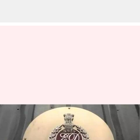
National herald Case: గాంధీలకు
సంబంధించిన ఆస్తులను జప్తు చేసిన
ఎన్‌ఫోర్స్‌మెంట్ డైరెక్టరేట్