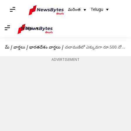
మరింత
Telugu
Telugu
హోమ్
/
వార్తలు
/
భారతదేశం వార్తలు
/
చలామణిలో ఎక్కువగా రూ.500 నోట్లు.. ధ్రువీకరించిన ఆర్బీఐ రిపోర్టు
ADVERTISEMENT