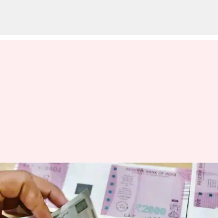
చలామణిలో ఎక్కువగా రూ.500 నోట్లు..
ధ్రువీకరించిన ఆర్బీఐ రిపోర్టు
వ్రాసిన వారు
May 30, 2023
04:40 pm
Jayachandra Akuri