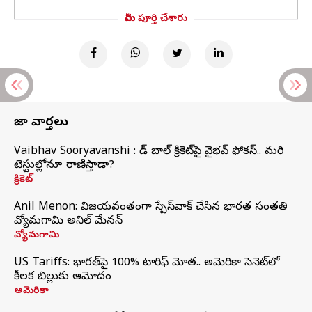
మీరు పూర్తి చేశారు
తాజా వార్తలు
Vaibhav Sooryavanshi : రెడ్ బాల్ క్రికెట్‌పై వైభవ్ ఫోకస్.. మరి
టెస్టుల్లోనూ రాణిస్తాడా?
క్రికెట్
Anil Menon: విజయవంతంగా స్పేస్‌వాక్‌ చేసిన భారత సంతతి
వ్యోమగామి అనిల్‌ మేనన్
వ్యోమగామి
US Tariffs: భారత్‌పై 100% టారిఫ్‌ మోత.. అమెరికా సెనెట్‌లో
కీలక బిల్లుకు ఆమోదం
అమెరికా