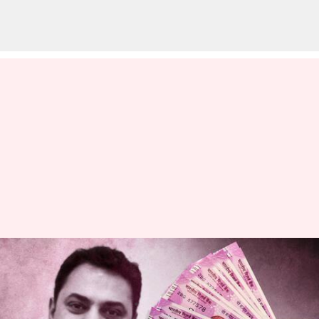
రూ.2000నోట్లను ఆర్‌బీఐ రద్దు
చేయడానికి కారణాలు ఇవే
వ్రాసిన వారు
May 20, 2023
11:34 am
Stalin