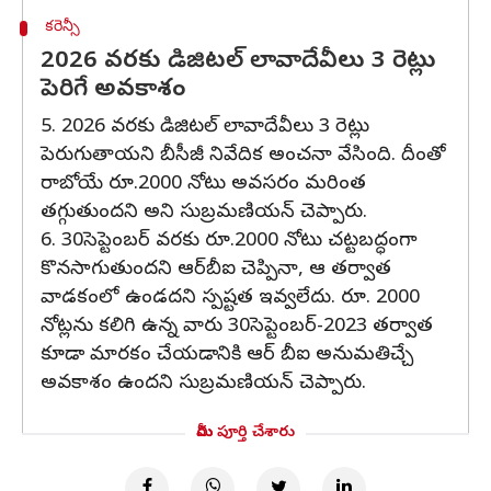
కరెన్సీ
2026 వరకు డిజిటల్ లావాదేవీలు 3 రెట్లు
పెరిగే అవకాశం
5. 2026 వరకు డిజిటల్ లావాదేవీలు 3 రెట్లు
పెరుగుతాయని బీసీజీ నివేదిక అంచనా వేసింది. దీంతో
రాబోయే రూ.2000 నోటు అవసరం మరింత
తగ్గుతుందని అని సుబ్రమణియన్ చెప్పారు.
6. 30సెప్టెంబర్ వరకు రూ.2000 నోటు చట్టబద్ధంగా
కొనసాగుతుందని ఆర్‌బీఐ చెప్పినా, ఆ తర్వాత
వాడకంలో ఉండదని స్పష్టత ఇవ్వలేదు. రూ. 2000
నోట్లను కలిగి ఉన్న వారు 30సెప్టెంబర్-2023 తర్వాత
కూడా మారకం చేయడానికి ఆర్ బీఐ అనుమతిచ్చే
అవకాశం ఉందని సుబ్రమణియన్ చెప్పారు.
మీరు పూర్తి చేశారు