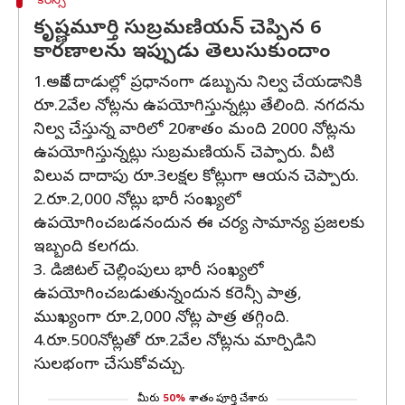
కరెన్సీ
కృష్ణమూర్తి సుబ్రమణియన్ చెప్పిన 6
కారణాలను ఇప్పుడు తెలుసుకుందాం
1.అనేక దాడుల్లో ప్రధానంగా డబ్బును నిల్వ చేయడానికి
రూ.2వేల నోట్లను ఉపయోగిస్తున్నట్లు తేలింది. నగదను
నిల్వ చేస్తున్న వారిలో 20శాతం మంది 2000 నోట్లను
ఉపయోగిస్తున్నట్లు సుబ్రమణియన్ చెప్పారు. వీటి
విలువ దాదాపు రూ.3లక్షల కోట్లుగా ఆయన చెప్పారు.
2.రూ.2,000 నోట్లు భారీ సంఖ్యలో
ఉపయోగించబడనందున ఈ చర్య సామాన్య ప్రజలకు
ఇబ్బంది కలగదు.
3. డిజిటల్ చెల్లింపులు భారీ సంఖ్యలో
ఉపయోగించబడుతున్నందున కరెన్సీ పాత్ర,
ముఖ్యంగా రూ.2,000 నోట్ల పాత్ర తగ్గింది.
4.రూ.500నోట్లతో రూ.2వేల నోట్లను మార్పిడిని
సులభంగా చేసుకోవచ్చు.
మీరు
50%
శాతం పూర్తి చేశారు