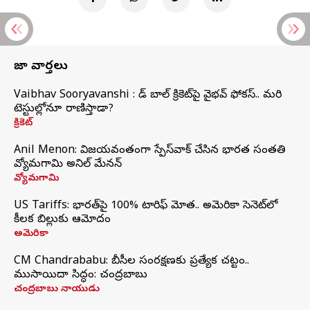
తాజా వార్తలు
Vaibhav Sooryavanshi : రెడ్ బాల్ క్రికెట్‌పై వైభవ్ ఫోకస్.. మరి
టెస్టుల్లోనూ రాణిస్తాడా?
క్రికెట్
Anil Menon: విజయవంతంగా స్పేస్‌వాక్‌ చేసిన భారత సంతతి
వ్యోమగామి అనిల్‌ మేనన్
వ్యోమగామి
US Tariffs: భారత్‌పై 100% టారిఫ్‌ మోత.. అమెరికా సెనెట్‌లో
కీలక బిల్లుకు ఆమోదం
అమెరికా
CM Chandrababu: బీసీల సంరక్షణకు ప్రత్యేక చట్టం..
ముసాయిదా సిద్ధం: చంద్రబాబు
చంద్రబాబు నాయుడు