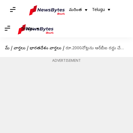
మరింత
Telugu
Telugu
హోమ్
/
వార్తలు
/
భారతదేశం వార్తలు
/
రూ.2000నోట్లను ఆర్‌బీఐ రద్దు చేయడానికి కారణాలు ఇవే
ADVERTISEMENT