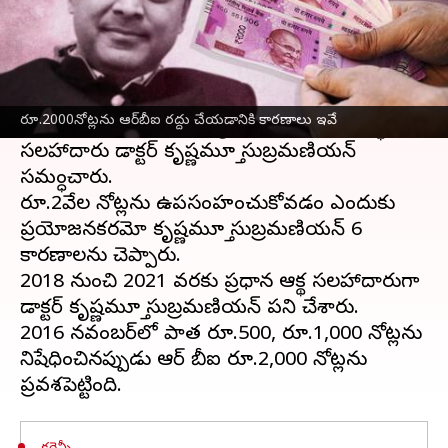
ఈ వార్తాకథనం ఏంటి
రిజర్వ్ బ్యాంక్ ఆఫ్ ఇండియా(
ఆర్ బి ఐ
) శుక్రవారం
రూ.2,000
కరెన్సీ
నోట్లను రద్దు చేసిన విషయం
రూ.2000నోట్లను ఆర్‌బీఐ రద్దు చేయడానికి కారణాలు ఇవే
తెలిసిందే. అయితే ఈ చర్యను మాజీ ప్రధాన ఆర్థిక
సలహాదారు డాక్టర్ కృష్ణమూర్తి సుబ్రమణియన్
సమర్ధించారు.
రూ.2వేల నోట్లను ఉపసంహరించుకోవడం ఎందుకు
ప్రయోజనకరమో కృష్ణమూర్తి సుబ్రమణియన్ 6
కారణాలను చెప్పారు.
2018 నుంచి 2021 వరకు ప్రధాన ఆర్థిక సలహాదారుగా
డాక్టర్ కృష్ణమూర్తి సుబ్రమణియన్ పని చేశారు.
2016 నవంబర్‌లో పాత రూ.500, రూ.1,000 నోట్లను
నిషేధించినప్పుడు ఆర్ బీఐ రూ.2,000 నోట్లను