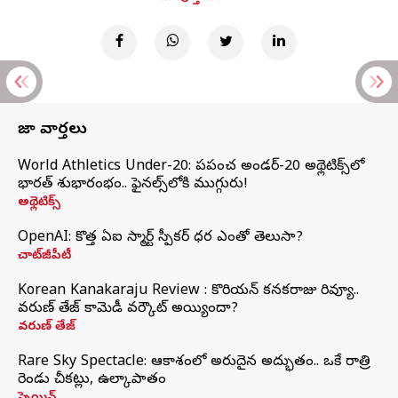
తాజా వార్తలు
World Athletics Under-20: ప్రపంచ అండర్-20 అథ్లెటిక్స్‌లో
భారత్‌ శుభారంభం.. ఫైనల్స్‌లోకి ముగ్గురు!
అథ్లెటిక్స్
OpenAI: కొత్త ఏఐ స్మార్ట్ స్పీకర్ ధర ఎంతో తెలుసా?
చాట్‌జీపీటీ
Korean Kanakaraju Review : కొరియన్ కనకరాజు రివ్యూ..
వరుణ్ తేజ్ కామెడీ వర్కౌట్ అయ్యిందా?
వరుణ్ తేజ్
Rare Sky Spectacle: ఆకాశంలో అరుదైన అద్భుతం.. ఒకే రాత్రి
రెండు చీకట్లు, ఉల్కాపాతం