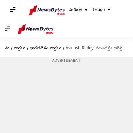
మరింత
Telugu
Telugu
హోమ్
/
వార్తలు
/
భారతదేశం వార్తలు
/
Avinash Reddy: ముందస్తు అరెస్ట్ తర్వాత పోలీసుల కళ్లుగప్పి తప్పించుకున్న ఎంపీ అవినాష్‌రెడ్డి
ADVERTISEMENT