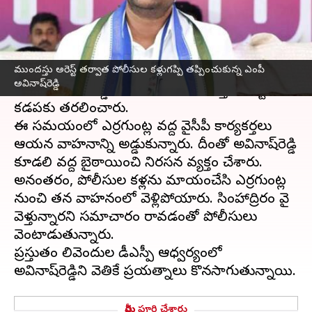
వ్రాసిన వారు
Aug 12, 2025
01:56 pm
Jayachandra Akuri
ఈ వార్తాకథనం ఏంటి
ముందస్తు అరెస్ట్ తర్వాత పోలీసుల కళ్లుగప్పి తప్పించుకున్న ఎంపీ
పులివెందుల
జడ్పీటీసీ ఉప ఎన్నికల నేపథ్యంలో వైసీపీ
అవినాష్‌రెడ్డి
ఎంపీ అవినాష్‌రెడ్డిని పోలీసులు ముందస్తు అరెస్టు చేసి
కడపకు తరలించారు.
ఈ సమయంలో ఎర్రగుంట్ల వద్ద వైసీపీ కార్యకర్తలు
ఆయన వాహనాన్ని అడ్డుకున్నారు. దీంతో అవినాష్‌రెడ్డి
కూడలి వద్ద బైఠాయించి నిరసన వ్యక్తం చేశారు.
అనంతరం, పోలీసుల కళ్లను మాయంచేసి ఎర్రగుంట్ల
నుంచి తన వాహనంలో వెళ్లిపోయారు. సింహాద్రిపురం వైపు
వెళ్తున్నారని సమాచారం రావడంతో పోలీసులు
వెంటాడుతున్నారు.
ప్రస్తుతం పులివెందుల డీఎస్పీ ఆధ్వర్యంలో
మీరు పూర్తి చేశారు