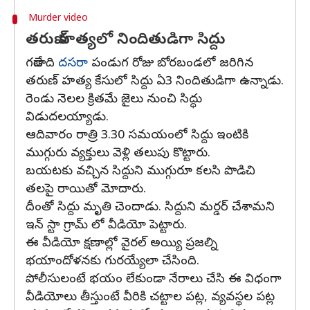
Murder video
తరుణ్​ హత్యలో నిందితుడిగా సిద్దు
గతేడాది
దసరా
పండుగ రోజు బోరబండలో జరిగిన
తరుణ్ హత్య కేసులో సిద్దు ఏ3 నిందితుడిగా ఉన్నాడు.
రెండు నెలల క్రితమే జైలు నుంచి సిద్ధు
విడుదలయ్యాడు.
ఆదివారం రాత్రి 3.30 సమయంలో సిద్దు ఇంటికి
ముగ్గురు వ్యక్తులు వెళ్లి తలుపు కొట్టారు.
బయటకు వచ్చిన సిద్దుని ముగ్గురూ కలసి పొడిచి
తలపై రాయితో మోదారు.
దీంతో సిద్దు మృతి చెందాడు. సిద్దుని మర్డర్ చేశామని
ఇన్ స్టా గ్రామ్ లో వీడియో పెట్టారు.
ఈ వీడియో క్షణాల్లో వైరల్ అయ్యి ప్రజల్ని
భయాందోళనకు గురయ్యేలా చేసింది.
పోలీసులంటే భయం లేకుండా నేరాలు చేసి ఈ విధంగా
వీడియోలు తీస్తుంటే వీరికి చట్టాల పట్ల, వ్యవస్థల పట్ల