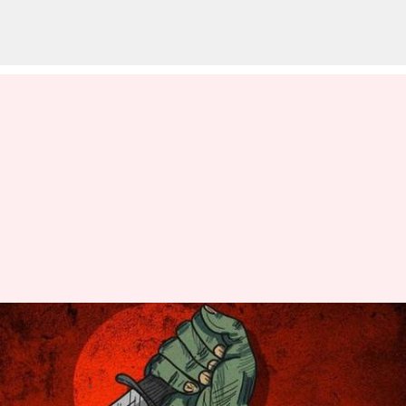
Murder in Hyderabad: మర్డర్
చేసి ఇన్ స్టాగ్రామ్ లో పెట్టారు
వ్రాసిన వారు
Apr 08, 2024
12:28 pm
Stalin