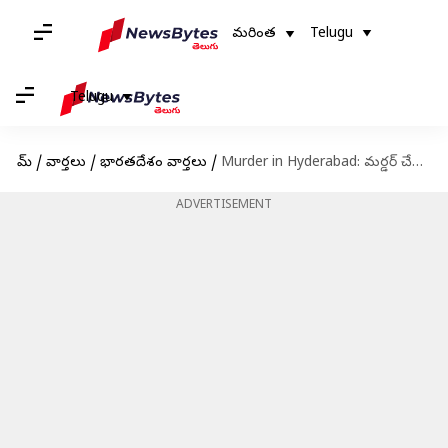
మరింత
Telugu
Telugu
హోమ్
/
వార్తలు
/
భారతదేశం వార్తలు
/
Murder in Hyderabad: మర్డర్ చేసి ఇన్ స్టాగ్రామ్ లో పెట్టారు
ADVERTISEMENT