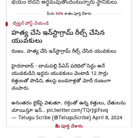
భయం లేదని అర్థమవుతోందంటున్నారు స్థానికులు.
మీరు
50%
శాతం పూర్తి చేశారు
ట్విట్టర్ పోస్ట్ చేయండి
హత్య చేసి ఇన్‌స్టాగ్రామ్ రీల్స్ చేసిన
యువకులు
దారుణం.. హత్య చేసి ఇన్‌స్టాగ్రామ్ రీల్స్ చేసిన యువకులు
హైదరాబాద్ - బాచుపల్లి పీఏస్ పరిధిలో సిద్దు అనే
యువకుడిని ఇద్దరు యువకులు వెంటాడి 12 సార్లు
కత్తులతో పొడిచి, తలపై బండరాళ్లతో మోదీ దారుణంగా
చంపారు.
అనంతరం బైక్‌పై వెళుతూ.. రక్తంతో ఉన్న కత్తులు, చేతులను
చూయిస్తూ ఇన్…
pic.twitter.com/TQrJgiFsvq
— Telugu Scribe (@TeluguScribe)
April 8, 2024
మీరు పూర్తి చేశారు