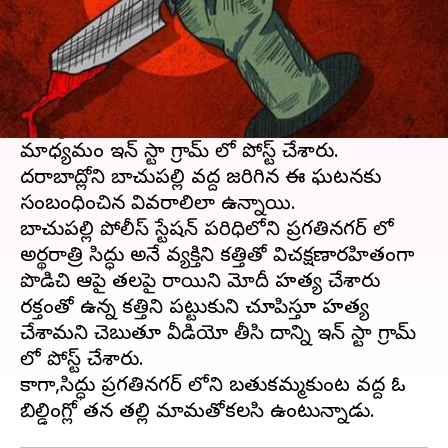
ఈ వార్తాకథనం ఏంటి
హైదరాబాద్​
లో దారుణం చోటుచేసుకుంది. పాత కక్షల
కారణంగా ఓ యువకుడు
హత్య
కు గురయ్యాడు.
హత్య చేసిన యువకులు వీడియో తీసి సామాజిక
మాధ్యమం ఇన్ స్టా గ్రామ్ లో పోస్ట్ చేశారు.
హైదరాబాద్లోని బాచుపల్లి వద్ద జరిగిన ఈ ఘటనకు
సంబంధించిన వివరాలిలా ఉన్నాయి.
బాచుపల్లి పోలీస్ స్టేషన్ పరిధిలోని ప్రగతినగర్ లో
అర్థరాత్రి సిద్ధు అనే వ్యక్తిని కత్తితో విచక్షణారహితంగా
పొడిచి ఆపై తలపై రాయిని మోదీ హత్య చేశారు
రక్తంతో ఉన్న కత్తిని పట్టుకుని చూపిస్తూ హత్య
చేశామని చెబుతూ వీడియో తీసి దాన్ని ఇన్ స్టా గ్రామ్​
లో పోస్ట్ చేశారు.
కాగా,సిద్ధు ప్రగతినగర్ లోని బతుకమ్మకుంట వద్ద ఓ