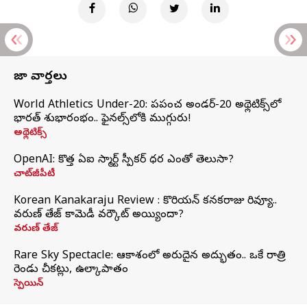
తాజా వార్తలు
World Athletics Under-20: ప్రపంచ అండర్-20 అథ్లెటిక్స్‌లో
భారత్‌ శుభారంభం.. ఫైనల్స్‌లోకి ముగ్గురు!
అథ్లెటిక్స్
OpenAI: కొత్త ఏఐ స్మార్ట్ స్పీకర్ ధర ఎంతో తెలుసా?
చాట్‌జీపీటీ
Korean Kanakaraju Review : కొరియన్ కనకరాజు రివ్యూ..
వరుణ్ తేజ్ కామెడీ వర్కౌట్ అయ్యిందా?
వరుణ్ తేజ్
Rare Sky Spectacle: ఆకాశంలో అరుదైన అద్భుతం.. ఒకే రాత్రి
రెండు చీకట్లు, ఉల్కాపాతం
స్పెయిన్