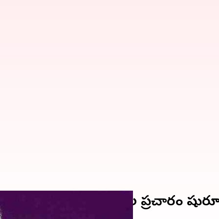
్రధాని రాకతో బీజేపీ ఎన్నికల ప్రచారం షు