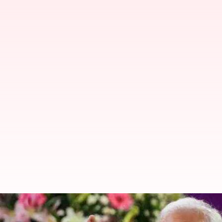
తెలంగాణకు వస్తున్న నరేంద్ర మోదీ.. ప