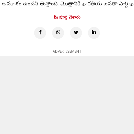
కాశం ఉందని తెలుస్తోంది. మొత్తానికి భారతీయ జనతా పార్టీ భారీ 
మీరు పూర్తి చేశారు
ADVERTISEMENT