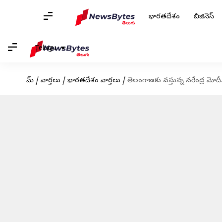
భారతదేశం
బిజినెస్
Telugu
హోమ్
/
వార్తలు
/
భారతదేశం వార్తలు
/
తెలంగాణకు వస్తున్న నరేంద్ర మోదీ