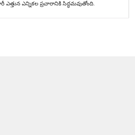
ఎత్తున ఎన్నికల ప్రచారానికి సిద్ధమవుతోంది.