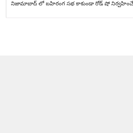
నిజామాబాద్ లో బహిరంగ సభ కాకుండా రోడ్ షో నిర్వహించే అవ