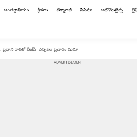
అంతర్జాతీయం
క్రీడలు
టెక్నాలజీ
సినిమా
ఆటోమొబైల్స్
లైఫ్
.. ప్రధాని రాకతో బీజేపీ ఎన్నికల ప్రచారం షురూ
ADVERTISEMENT