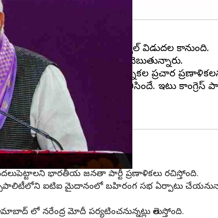
ది రోజుల్లో అసెంబ్లీ ఎన్నికల షెడ్యూల్ విడుదల కానుంది.
డ్యూల్ విడుదలయ్యే అవకాశం ఉందని చెబుతున్నారు.
నేపథ్యంలో, పార్టీలన్నీ తమ ఎన్నికల ప్రచార ప్రణాళికలన
ా అభ్యర్థులను ప్రకటించిన సంగతి తెలిసిందే. ఇటు కాంగ్రెస్ 
టన
లుపెట్టాలని భారతీయ జనతా పార్టీ ప్రణాళికలు రచిస్తోంది.
్సిపాలిటీలోని ఐటిఐ మైదానంలో బహిరంగ సభ ఏర్పాటు చేయనున్న
ద్ లో నరేంద్ర మోదీ పర్యటించనున్నట్లు తెలుస్తోంది.