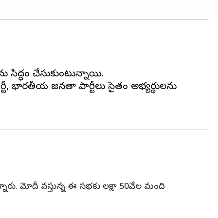
ు సిద్ధం చేసుకుంటున్నాయి.
పార్టీ, భారతీయ జనతా పార్టీలు సైతం అభ్యర్థులను
ారు. మోదీ వస్తున్న ఈ సభకు లక్షా 50వేల మంది