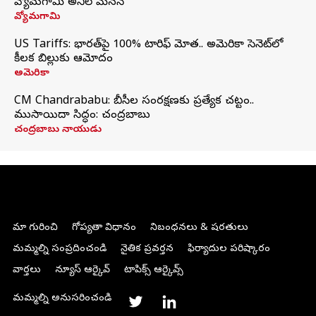
వ్యోమగామి అనిల్‌ మేనన్
వ్యోమగామి
US Tariffs: భారత్‌పై 100% టారిఫ్‌ మోత.. అమెరికా సెనెట్‌లో
కీలక బిల్లుకు ఆమోదం
అమెరికా
CM Chandrababu: బీసీల సంరక్షణకు ప్రత్యేక చట్టం..
ముసాయిదా సిద్ధం: చంద్రబాబు
చంద్రబాబు నాయుడు
మా గురించి
గోప్యతా విధానం
నిబంధనలు & షరతులు
మమ్మల్ని సంప్రదించండి
నైతిక ప్రవర్తన
ఫిర్యాదుల పరిష్కారం
వార్తలు
న్యూస్ ఆర్కైవ్
టాపిక్స్ ఆర్కైవ్స్
మమ్మల్ని అనుసరించండి