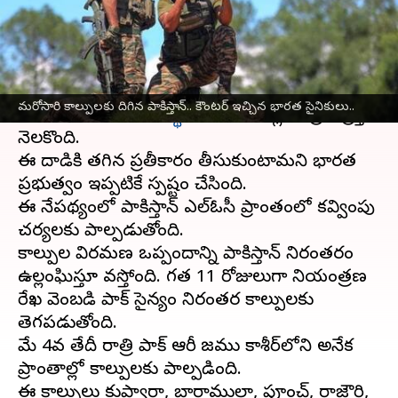
వ్రాసిన వారు
May 05, 2025
09:14 am
Sirish Praharaju
ఈ వార్తాకథనం ఏంటి
జమ్ముకశ్మీర్‌
లోని పహల్గామ్‌లో జరిగిన ఉగ్రదాడి
మరోసారి కాల్పులకు దిగిన పాకిస్తాన్.. కౌంటర్ ఇచ్చిన భారత సైనికులు..
అనంతరం భారత్-
పాకిస్థాన్
సంబంధాల్లో తీవ్ర ఉద్రిక్తత
నెలకొంది.
ఈ దాడికి తగిన ప్రతీకారం తీసుకుంటామని భారత
ప్రభుత్వం ఇప్పటికే స్పష్టం చేసింది.
ఈ నేపథ్యంలో పాకిస్తాన్ ఎల్ఓసీ ప్రాంతంలో కవ్వింపు
చర్యలకు పాల్పడుతోంది.
కాల్పుల విరమణ ఒప్పందాన్ని పాకిస్తాన్ నిరంతరం
ఉల్లంఘిస్తూ వస్తోంది. గత 11 రోజులుగా నియంత్రణ
రేఖ వెంబడి పాక్ సైన్యం నిరంతర కాల్పులకు
తెగపడుతోంది.
మే 4వ తేదీ రాత్రి పాక్ ఆర్మీ జమ్ము కాశ్మీర్‌లోని అనేక
ప్రాంతాల్లో కాల్పులకు పాల్పడింది.
ఈ కాల్పులు కుప్వారా, బారాముల్లా, పూంచ్, రాజౌరి,