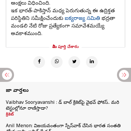
ఆంక్షలు విధించింది.
ఇక భారత్-పాకిస్తాన్ మధ్య పెరుగుతున్న ఈ ఉద్రిక్తత
పరిస్థితిని సమీక్షించేందుకు
ఐక్యరాజ్య సమితి
భద్రతా
మండలి నేటి రోజు ప్రత్యేకంగా సమావేశమయ్యే
అవకాశముంది.
మీరు పూర్తి చేశారు
తాజా వార్తలు
Vaibhav Sooryavanshi : రెడ్ బాల్ క్రికెట్‌పై వైభవ్ ఫోకస్.. మరి
టెస్టుల్లోనూ రాణిస్తాడా?
క్రికెట్
Anil Menon: విజయవంతంగా స్పేస్‌వాక్‌ చేసిన భారత సంతతి