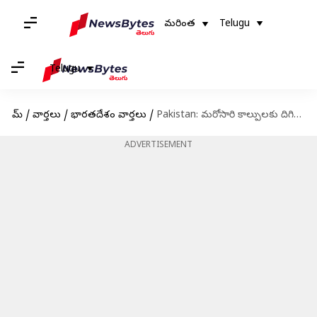
మరింత
Telugu
Telugu
హోమ్
/
వార్తలు
/
భారతదేశం వార్తలు
/
Pakistan: మరోసారి కాల్పులకు దిగిన పాకిస్తాన్.. కౌంటర్ ఇచ్చిన భారత సైనికులు..
ADVERTISEMENT