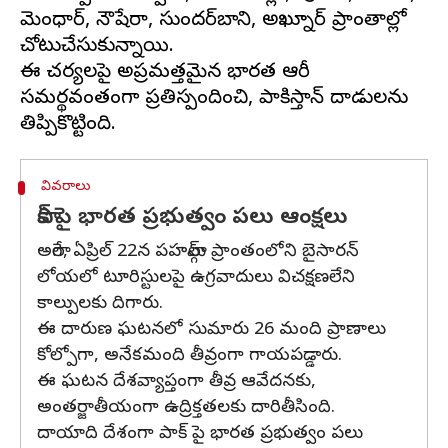
మెంధార్, నౌషేరా, సుందర్‌బాని, అఖ్నూర్ ప్రాంతాల్లో
చోటుచేసుకున్నాయి.
ఈ చర్యలపై అప్రమత్తమైన భారత ఆర్మీ
సమర్థవంతంగా ప్రతిస్పందించి, పాకిస్తాన్ దాడులను
వివరాలు
పాక్ పై భారత ప్రభుత్వం పలు ఆంక్షలు
అలాగే, ఏప్రిల్ 22న పహల్గామ్ ప్రాంతంలోని బైసారన్
లోయలో టూరిస్టులపై ఉగ్రవాదులు విచక్షణలేని
కాల్పులకు దిగారు.
ఈ దారుణ ఘటనలో సుమారు 26 మంది ప్రాణాలు
కోల్పోగా, అనేకమంది తీవ్రంగా గాయపడ్డారు.
ఈ ఘటన దేశవ్యాప్తంగా తీవ్ర ఆవేదనకు,
అంతర్జాతీయంగా ఉద్రిక్తతలకు దారితీసింది.
దాయాది దేశంగా పాక్ పై భారత ప్రభుత్వం పలు