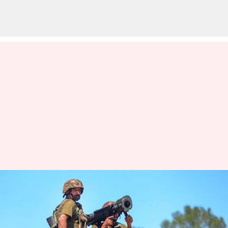
Pakistan: మరోసారి కాల్పులకు దిగిన
పాకిస్తాన్.. కౌంటర్ ఇచ్చిన భారత
సైనికులు..