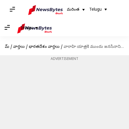
మరింత
Telugu
Telugu
హోమ్
/
వార్తలు
/
భారతదేశం వార్తలు
/
వారాహి యాత్రకి ముందు జనసేనాని ధర్మ పరిరక్షణ యాగం
ADVERTISEMENT