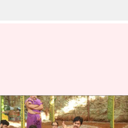
వారాహి యాత్రకి ముందు జనసేనాని
ధర్మ పరిరక్షణ యాగం
వ్రాసిన వారు
Jun 12, 2023
07:01 pm
TEJAVYAS BESTHA