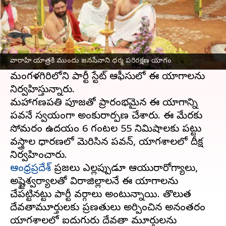
ఈ వార్తాకథనం ఏంటి
వారాహితో వాహనంతో ఈ నెల 14 నుంచి జనసేనాని
ప్రచార పర్వాన్ని ప్రారంభించనున్నారు. అయితే ధర్మ
వారాహి యాత్రకి ముందు జనసేనాని ధర్మ పరిరక్షణ యాగం
పరిరక్షణ, ప్రజా క్షేమాన్ని, ఆకాంక్షిస్తున్న
జనసేన
చీఫ్,
మంగళగిరిలోని పార్టీ స్టేట్ ఆఫీసులో ఈ యాగాలను
నిర్వహిస్తున్నారు.
మహాగణపతి పూజతో ప్రారంభమైన ఈ యాగాన్ని
పవనే స్వయంగా అంకురార్పణ చేశారు. ఈ మేరకు
సోమవారం ఉదయం 6 గంటల 55 నిమిషాలకు పట్టు
వస్త్రాల ధారణలో మెరిసిన పవన్, యాగశాలలో దీక్ష
ఆంధ్రప్రదేశ్
ప్రజలు ఎల్లప్పుడూ ఆయురారోగ్యాలు,
అష్టైశ్వర్యాలతో విరాజిల్లాలనే ఈ యాగాలను
చేపట్టినట్టు పార్టీ వర్గాలు అంటున్నాయి. తొలుత
దేవతామూర్తులకు ప్రణతులు అర్పించిన అనంతరం
యాగశాలలో ఐదుగురు దేవతా మూర్తులను