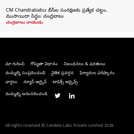
CM Chandrababu: బీసీల సంరక్షణకు ప్రత్యేక చట్టం..
ముసాయిదా సిద్ధం: చంద్రబాబు
చంద్రబాబు నాయుడు
మా గురించి
గోప్యతా విధానం
నిబంధనలు & షరతులు
మమ్మల్ని సంప్రదించండి
నైతిక ప్రవర్తన
ఫిర్యాదుల పరిష్కారం
వార్తలు
న్యూస్ ఆర్కైవ్
టాపిక్స్ ఆర్కైవ్స్
మమ్మల్ని అనుసరించండి
All rights reserved © Candela Labs Private Limited 2026