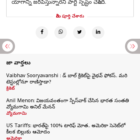
యాగాన్ని జరిపిస్తున్నారని పార్టీ స్పష్టం చేసింది.
మీరు పూర్తి చేశారు
తాజా వార్తలు
Vaibhav Sooryavanshi : రెడ్ బాల్ క్రికెట్‌పై వైభవ్ ఫోకస్.. మరి
టెస్టుల్లోనూ రాణిస్తాడా?
క్రికెట్
Anil Menon: విజయవంతంగా స్పేస్‌వాక్‌ చేసిన భారత సంతతి
వ్యోమగామి అనిల్‌ మేనన్
వ్యోమగామి
US Tariffs: భారత్‌పై 100% టారిఫ్‌ మోత.. అమెరికా సెనెట్‌లో
కీలక బిల్లుకు ఆమోదం
అమెరికా