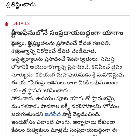
DETAILS
పార్టీ ఆఫీసులోనే సంప్రదాయబద్దంగా యాగాం
స్థిరత్వం, స్థితప్రజ్ఞతలను ప్రసాదించే దేవత గణపతి,
శత్రుత్వాన్ని నిరోధించే దేవత చండీమాత,
అష్టైశ్వర్యాలను ప్రసాదించే శివపార్వతులు, సమస్త
లోకానికి ఆయురారోగ్యాన్ని ప్రసాదించే, కనిపించే దైవం
సూర్యుడు, కలియుగ మహాపురుషుడు శ్రీ మహావిష్ణువు
ఈ యాగపీఠంపై ఆశీనులు కాగా వీరికి అభిముఖంగా
యంత్ర స్థాపన జరిపించారు.
సోమనారం ఉదయం పూట యాగంతో ప్రారంభమై,
మంగళవారం పానకాల లక్ష్మీ నరసింహాస్వామి హోమం
జరుగుతుందని
జనసేన
పార్టీ వెల్లడించింది.
ఇందుకోసం ఎలాంటి హంగు, ఆర్భాటాలు లేకుండా
కేవలం రుత్వికులు మాత్రమే సంప్రదాయబద్దంగా ఈ