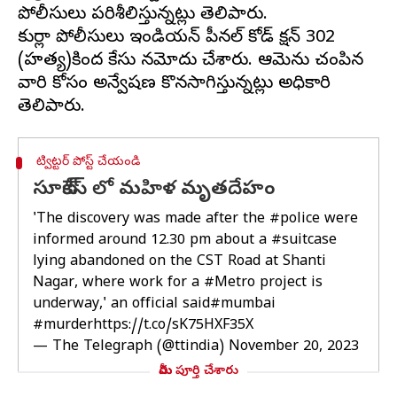
పోలీసులు పరిశీలిస్తున్నట్లు తెలిపారు.
కుర్లా పోలీసులు ఇండియన్ పీనల్ కోడ్ సెక్షన్ 302
(హత్య)కింద కేసు నమోదు చేశారు. ఆమెను చంపిన
వారి కోసం అన్వేషణ కొనసాగిస్తున్నట్లు అధికారి
ట్విట్టర్ పోస్ట్ చేయండి
సూట్‌కేస్ లో మహిళ మృతదేహం
'The discovery was made after the
#police
were
informed around 12.30 pm about a
#suitcase
lying abandoned on the CST Road at Shanti
Nagar, where work for a
#Metro
project is
underway,' an official said
#mumbai
#murder
https://t.co/sK75HXF35X
— The Telegraph (@ttindia)
November 20, 2023
మీరు పూర్తి చేశారు