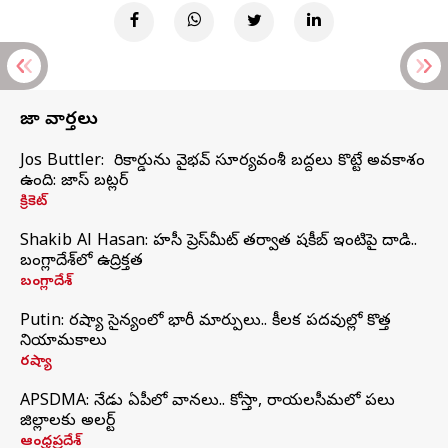
తాజా వార్తలు
Jos Buttler: నా రికార్డును వైభవ్ సూర్యవంశీ బద్దలు కొట్టే అవకాశం
ఉంది: జాస్ బట్లర్
క్రికెట్
Shakib Al Hasan: హసీనా ప్రెస్‌మీట్‌ తర్వాత షకీబ్‌ ఇంటిపై దాడి..
బంగ్లాదేశ్‌లో ఉద్రిక్తత
బంగ్లాదేశ్
Putin: రష్యా సైన్యంలో భారీ మార్పులు.. కీలక పదవుల్లో కొత్త
నియామకాలు
రష్యా
APSDMA: నేడు ఏపీలో వానలు.. కోస్తా, రాయలసీమలో పలు
జిల్లాలకు అలర్ట్
ఆంధ్రప్రదేశ్