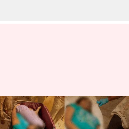
Mumbai: ముంబైలో విషాదం..
సూట్‌కేస్ లో మహిళ మృతదేహం
వ్రాసిన వారు
Nov 20, 2023
11:07 am
Sirish Praharaju