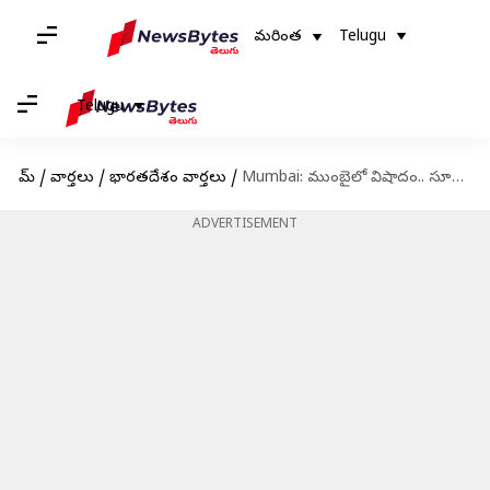
మరింత
Telugu
Telugu
హోమ్
/
వార్తలు
/
భారతదేశం వార్తలు
/
Mumbai: ముంబైలో విషాదం.. సూట్‌కేస్ లో మహిళ మృతదేహం
ADVERTISEMENT