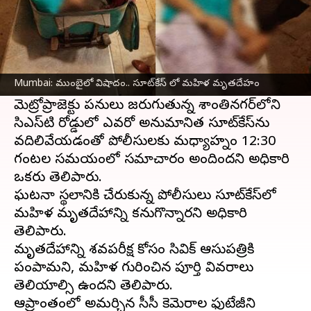
ఈ వార్తాకథనం ఏంటి
సెంట్రల్
ముంబై
లోని కుర్లాలో సూట్‌కేస్‌లో మహిళ
మృతదేహం లభ్యమైనట్లు పోలీసులు ఆదివారం
Mumbai: ముంబైలో విషాదం.. సూట్‌కేస్ లో మహిళ మృతదేహం
తెలిపారు.
మెట్రోప్రాజెక్టు పనులు జరుగుతున్న శాంతినగర్‌లోని
సిఎస్‌టి రోడ్డులో ఎవరో అనుమానిత సూట్‌కేస్‌ను
వదిలివేయడంతో పోలీసులకు మధ్యాహ్నం 12:30
గంటల సమయంలో సమాచారం అందిందని అధికారి
ఒకరు తెలిపారు.
ఘటనా స్థలానికి చేరుకున్న పోలీసులు సూట్‌కేస్‌లో
మహిళ మృతదేహాన్ని కనుగొన్నారని అధికారి
తెలిపారు.
మృతదేహాన్ని శవపరీక్ష కోసం సివిక్ ఆసుపత్రికి
పంపామని, మహిళ గురించిన పూర్తి వివరాలు
తెలియాల్సి ఉందని తెలిపారు.
ఆప్రాంతంలో అమర్చిన సీసీ కెమెరాల ఫుటేజీని