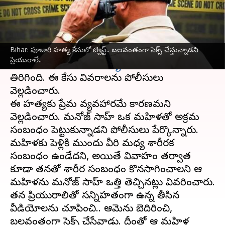
వ్రాసిన వారు
Dec 19, 2023
03:31 pm
Stalin
ఈ వార్తాకథనం ఏంటి
Bihar: పూజారి హత్య కేసులో ట్విస్ట్.. బలవంతంగా సెక్స్ చేస్తున్నాడని
బిహార్‌
లోని గోపాల్‌గంజ్‌లో గతవారం జరిగిన శివాలయ
ప్రియురాలే..
పూజారి మనోజ్ సాహ్
హత్య
కేసు కీలక మలుపు
తిరిగింది. ఈ కేసు వివరాలను పోలీసులు
వెల్లడించారు.
ఈ హత్యకు ప్రేమ వ్యవహారమే కారణమని
వెల్లడించారు. మనోజ్ సాహ్ ఒక మహిళతో అక్రమ
సంబంధం పెట్టుకున్నాడని పోలీసులు పేర్కొన్నారు.
మహిళకు పెళ్లికి ముందు వీరి మధ్య శారీరక
సంబంధం ఉండేదని, అయితే వివాహం తర్వాత
కూడా తనతో శారీర సంబంధం కొనసాగించాలని ఆ
మహిళను మనోజ్ సాహ్ ఒత్తి తెచ్చినట్లు వివరించారు.
తన ప్రియురాలితో సన్నిహతంగా ఉన్న తీసిన
వీడియోలను చూపించి.. ఆమెను బెదిరించి,
బలవంతంగా సెక్స్ చేసేవాడు. దీంతో ఆ మహిళ