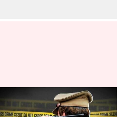
Bihar: పూజారి హత్య కేసులో ట్విస్ట్..
బలవంతంగా సెక్స్ చేస్తున్నాడని
ప్రియురాలే..