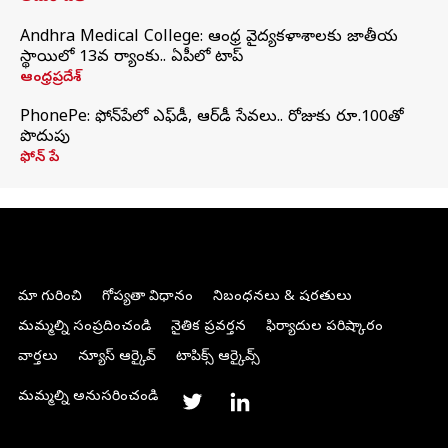
Andhra Medical College: ఆంధ్ర వైద్యకళాశాలకు జాతీయ
స్థాయిలో 13వ ర్యాంకు.. ఏపీలో టాప్
ఆంధ్రప్రదేశ్
PhonePe: ఫోన్‌పేలో ఎఫ్‌డీ, ఆర్‌డీ సేవలు.. రోజుకు రూ.100తో
పొదుపు
ఫోన్‌ పే
మా గురించి
గోప్యతా విధానం
నిబంధనలు & షరతులు
మమ్మల్ని సంప్రదించండి
నైతిక ప్రవర్తన
ఫిర్యాదుల పరిష్కారం
వార్తలు
న్యూస్ ఆర్కైవ్
టాపిక్స్ ఆర్కైవ్స్
మమ్మల్ని అనుసరించండి