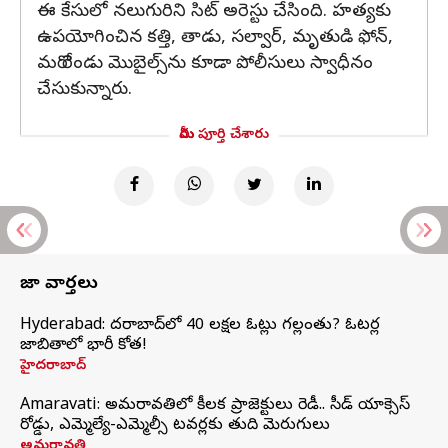
ఈ కేసులో నలుగురిని సిట్ అరెస్టు చేసింది. హత్యకు
ఉపయోగించిన కత్తి, తాడు, సల్వార్, మృతుడి ఫోన్,
మరో రెండు మొబైల్స్‌ను కూడా పోలీసులు స్వాధీనం
చేసుకున్నారు.
మీరు పూర్తి చేశారు
తాజా వార్తలు
Hyderabad: హైదరాబాద్‌లో 40 లక్షల ఓట్లు గల్లంతు? ఓటర్ల
జాబితాలో భారీ కోత!
హైదరాబాద్
Amaravati: అమరావతిలో కీలక ప్రాజెక్టులు రెడీ.. సీడ్‌ యాక్సెస్‌
రోడ్డు, ఎమ్మెల్యే-ఎమ్మెల్సీ టవర్లకు తుది మెరుగులు
అమరావతి