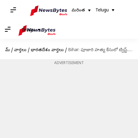
మరింత
Telugu
Telugu
హోమ్
/
వార్తలు
/
భారతదేశం వార్తలు
/
Bihar: పూజారి హత్య కేసులో ట్విస్ట్.. బలవంతంగా సెక్స్ చేస్తున్నాడని ప్రియురాలే..
ADVERTISEMENT