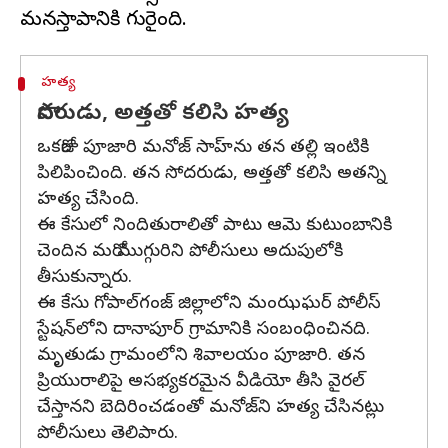
హత్య
సొదరుడు, అత్తతో కలిసి హత్య
ఒకరోజు పూజారి మనోజ్ సాహ్‌ను తన తల్లి ఇంటికి
పిలిపించింది. తన సోదరుడు, అత్తతో కలిసి అతన్ని
హత్య చేసింది.
ఈ కేసులో నిందితురాలితో పాటు ఆమె కుటుంబానికి
చెందిన మరో ముగ్గురిని పోలీసులు అదుపులోకి
తీసుకున్నారు.
ఈ కేసు గోపాల్‌గంజ్ జిల్లాలోని మంఝఘర్ పోలీస్
స్టేషన్‌లోని దానాపూర్ గ్రామానికి సంబంధించినది.
మృతుడు గ్రామంలోని శివాలయం పూజారి. తన
ప్రియురాలిపై అసభ్యకరమైన వీడియో తీసి వైరల్‌
చేస్తానని బెదిరించడంతో మనోజ్‌ని హత్య చేసినట్లు
పోలీసులు తెలిపారు.