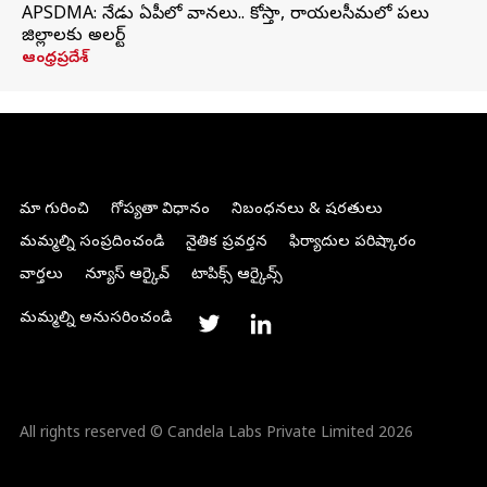
APSDMA: నేడు ఏపీలో వానలు.. కోస్తా, రాయలసీమలో పలు
జిల్లాలకు అలర్ట్
ఆంధ్రప్రదేశ్
మా గురించి
గోప్యతా విధానం
నిబంధనలు & షరతులు
మమ్మల్ని సంప్రదించండి
నైతిక ప్రవర్తన
ఫిర్యాదుల పరిష్కారం
వార్తలు
న్యూస్ ఆర్కైవ్
టాపిక్స్ ఆర్కైవ్స్
మమ్మల్ని అనుసరించండి
All rights reserved © Candela Labs Private Limited 2026