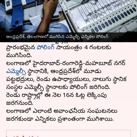
వ్రాసిన వారు
Mar 13, 2023
07:03 pm
Stalin
ఈ వార్తాకథనం ఏంటి
తెలంగాణ, ఆంధ్రప్రదేశ్‌
లో ఎమ్మెల్సీ ఎన్నికల పోలింగ్
ఆంధ్రప్రదేశ్, తెలంగాణలో ముగిసిన ఎమ్మెల్సీ ఎన్నికల పోలింగ్
ముగిసింది. రెండు రాష్ట్రాల్లో ఉదయం 8 గంటలకు
ప్రారంభమైన
పోలింగ్
సాయంత్రం 4 గంటలకు
ముగిసింది.
తెలంగాణలో హైదరాబాద్-రంగా‌రెడ్డి-మహబూబ్ నగర్
ఎమ్మెల్సీ
స్థానానికి, ఆంధ్రప్రదేశ్‌లో మూడు
పట్టభద్రులు, రెండు ఉపాధ్యాయులు, నాలుగు స్థానిక
సంస్థల ఎమ్మెల్సీ స్థానాలకు పోలింగ్ జరిగింది.
రెండు రాష్ట్రాల్లో ఈ నెల 16న ఓట్ల లెక్కింపు
జరగనుంది.
తెలంగాణలో ఎలాంటి అవాంఛనీయ సంఘటనలు