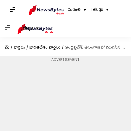
మరింత
Telugu
Telugu
హోమ్
/
వార్తలు
/
భారతదేశం వార్తలు
/
ఆంధ్రప్రదేశ్, తెలంగాణలో ముగిసిన ఎమ్మెల్సీ ఎన్నికల పోలింగ్; 16వ తేదీన ఫలితాలు
ADVERTISEMENT