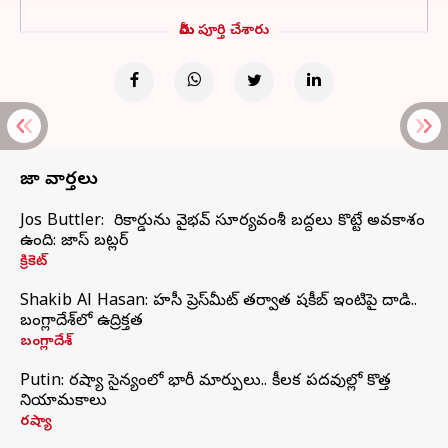
మీరు పూర్తి చేశారు
తాజా వార్తలు
Jos Buttler: నా రికార్డును వైభవ్ సూర్యవంశీ బద్దలు కొట్టే అవకాశం
ఉంది: జాస్ బట్లర్
క్రికెట్
Shakib Al Hasan: హసీనా ప్రెస్‌మీట్‌ తర్వాత షకీబ్‌ ఇంటిపై దాడి..
బంగ్లాదేశ్‌లో ఉద్రిక్తత
బంగ్లాదేశ్
Putin: రష్యా సైన్యంలో భారీ మార్పులు.. కీలక పదవుల్లో కొత్త
నియామకాలు
రష్యా