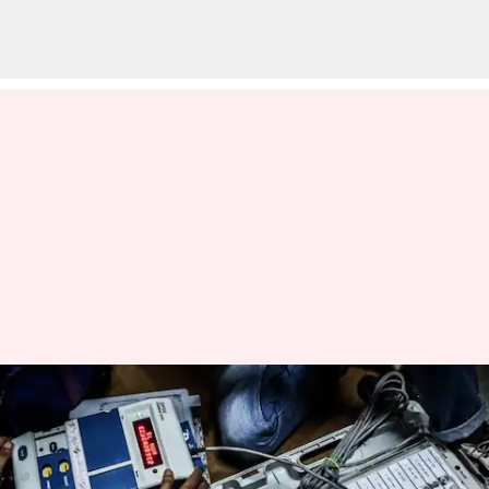
ఆంధ్రప్రదేశ్, తెలంగాణలో ముగిసిన
ఎమ్మెల్సీ ఎన్నికల పోలింగ్; 16వ
తేదీన ఫలితాలు