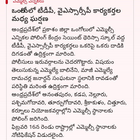
ఎమ్మెల్సీ ఎన్నికలు
ఒంగోలులో టీడీపీ, వైఎస్సార్సీపీ కార్యకర్తల
మధ్య ఘర్షణ
ఆంధ్రప్రదేశ్‌లో ప్రకాశం జిల్లా ఒంగోలులో ఎమ్మెల్సీ
ఎన్నికల పోలింగ్ కేంద్రం సెయింట్ థెరిస్సా స్కూల్ వద్ద
టీడీపీ, వైఎస్సార్సీపీ కార్యకర్తలు ఒకరిపై ఒకరు దాడికి
దిగడంతో ఉద్రిక్తంగా మారింది.
పోలీసులు ఇరువర్గాలను చెదరగొట్టారు. విషయం
తెలుసుకున్న ఎమ్మెల్యే బాలినేని, మాజీ ఎమ్మెల్యే
దామచర్ల జనార్దన్ సంఘటనా స్థలానికి రావడంతో
పరిస్థితి మరింత ఉద్రిక్తంగా మారింది.
ఆంధ్రప్రదేశ్‌లో అనంతపురం, కడప, నెల్లూరు,
పశ్చిమగోదావరి, తూర్పుగోదావరి, శ్రీకాకుళం, చిత్తూరు,
కర్నూలు నియోజకవర్గాల్లోని ఎమ్మెల్సీ స్థానాలకు
పోలింగ్ జరిగింది.
ఫిబ్రవరి 16న రెండు రాష్ట్రాల్లో ఎమ్మెల్సీ స్థానాలకు
నోటిఫికేషన్ విడుదలైంది.