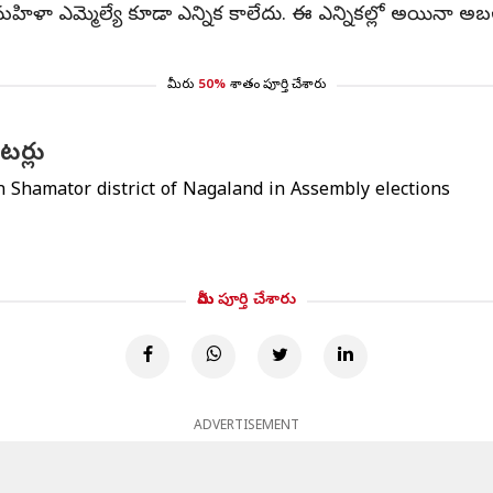
క మహిళా ఎమ్మెల్యే కూడా ఎన్నిక కాలేదు. ఈ ఎన్నికల్లో అయినా 
మీరు
50%
శాతం పూర్తి చేశారు
టర్లు
in Shamator district of Nagaland in Assembly elections
మీరు పూర్తి చేశారు
ADVERTISEMENT