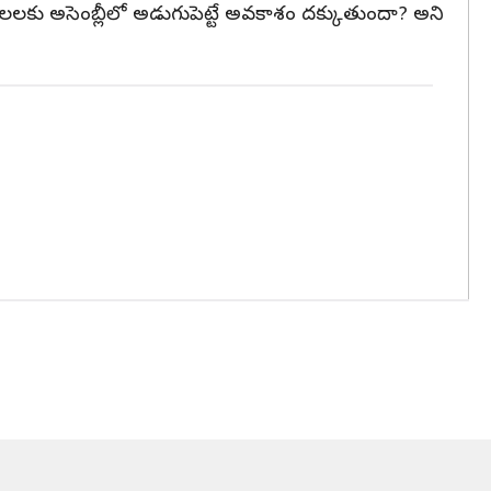
అబలలకు అసెంబ్లీలో అడుగుపెట్టే అవకాశం దక్కుతుందా? అని