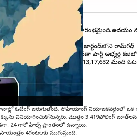
రం కట్టుదిట్టమైన భద్రత మధ్య ప్రారంభమైంది.ఉదయం నుం
ా, పశ్చిమ బెంగాల్‌లోని సాగర్దిఘి, జార్ఖండ్‌లోని రామ్‌గఢ్ 
్తుతం పోలింగ్ జరుగుతోంది. భారతీయ జనతా పార్టీ అభ్యర్థి క
 మంది అభ్యర్థులు పోటీ చేస్తున్నారు. 13,17,632 మంది
్థానాల్లో ఓటింగ్ జరుగుతోంది. సోహియాంగ్ నియోజకవర్గంలో ఒక
ను వినియోగించుకోనున్నరు. మొత్తం 3,419పోలింగ్ బూత్‌లను 
గా, 24 గారో హిల్స్ ప్రాంతంలో ఉన్నాయి.
సాయంత్రం 4గంటలకు ముగుస్తుంది.