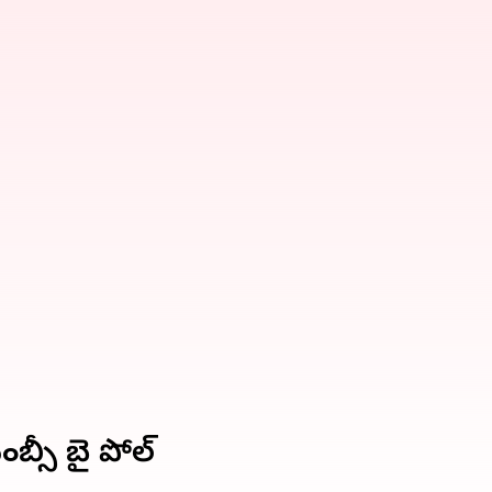
బ్సీ బై పోల్