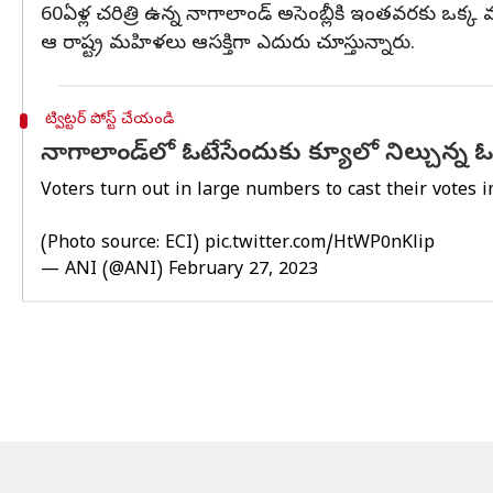
60ఏళ్ల చరిత్రి ఉన్న నాగాలాండ్ అసెంబ్లీకి ఇంతవరకు ఒక్
ఆ రాష్ట్ర మహిళలు ఆసక్తిగా ఎదురు చూస్తున్నారు.
ట్విట్టర్ పోస్ట్ చేయండి
నాగాలాండ్‌లో ఓటేసేందుకు క్యూలో నిల్చున్న ఓ
Voters turn out in large numbers to cast their votes 
(Photo source: ECI)
pic.twitter.com/HtWP0nKlip
— ANI (@ANI)
February 27, 2023