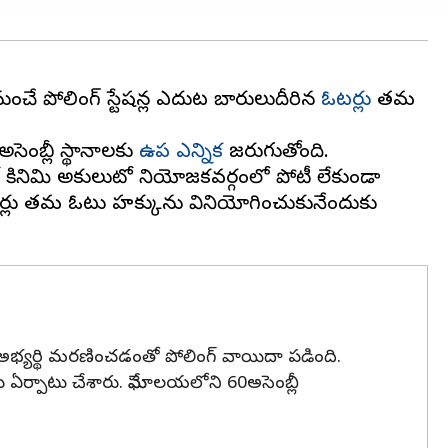
చే పోలింగ్ స్టేషన్ల ఎదుట బారులుదీరిన
ఓటర్లు
తమ
అసెంబ్లీ స్థానాలకు
ఉప ఎన్నిక
జరుగుతోంది.
జెటో కినిమి అకులుటో నియోజకవర్గంలో పోటీ లేకుండా
 ఓటర్లు తమ ఓటు హక్కును వినియోగించుకునేందుకు
 అభ్యర్థి మరణించడంతో పోలింగ్ వాయిదా పడింది.
ఏర్పాటు చేశారు. మేఘాలయలోని 60అసెంబ్లీ