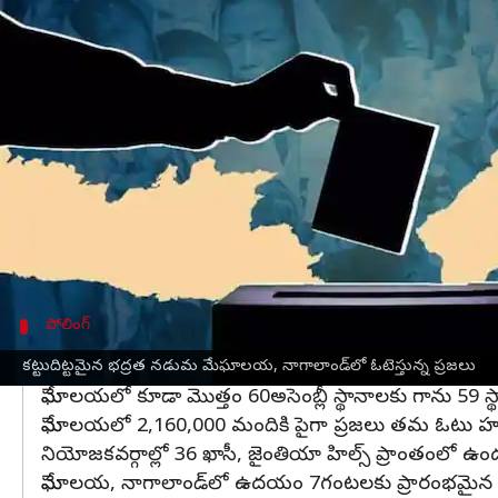
వ్రాసిన వారు
Feb 27, 2023
09:43 am
Stalin
ఈ వార్తాకథనం ఏంటి
మేఘాలయ, నాగాలాండ్‌
లో అసెంబ్లీ ఎన్నికల
పోలింగ్
సోమవా
ఓటు హక్కును వినియోగించుకుంటున్నారు.
తమిళనాడులోని ఈరోడ్ ఈస్ట్, అరుణాచల్‌ప్రదేశ్‌లోని లుమ్ల
నాగాలాండ్‌లోని 60అసెంబ్లీ స్థానాల్లో 59సీట్లకు ప్రస
విజయం సాధించారు. వివిధ పార్టీల నుంచి మొత్తం 183
పోలింగ్
సాయంత్రం 4గంటలకు పోలింగ్ ముగింపు
కట్టుదిట్టమైన భద్రత నడుమ మేఘాలయ, నాగాలాండ్‌లో ఓటెస్తున్న ప్రజలు
మేఘాలయలో కూడా మొత్తం 60అసెంబ్లీ స్థానాలకు గాను 59 స
మేఘాలయలో 2,160,000 మందికి పైగా ప్రజలు తమ ఓటు హక్కు
నియోజకవర్గాల్లో 36 ఖాసీ, జైంతియా హిల్స్ ప్రాంతంలో ఉండ
మేఘాలయ, నాగాలాండ్‌లో ఉదయం 7గంటలకు ప్రారంభమైన 