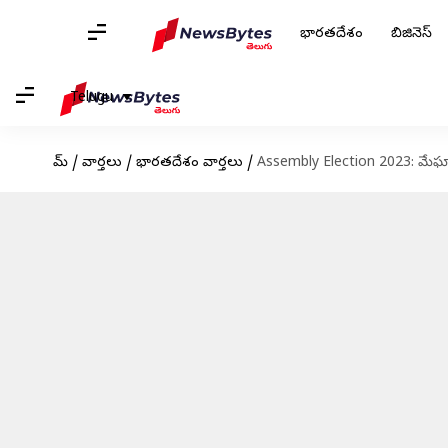
భారతదేశం
బిజినెస్
Telugu
హోమ్
/
వార్తలు
/
భారతదేశం వార్తలు
/
Assembly Election 2023: మేఘాలయ,