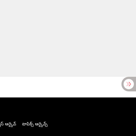
స్ ఆర్కైవ్
టాపిక్స్ ఆర్కైవ్స్