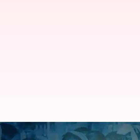
Assembly Election 2023: మేఘాలయ, నా