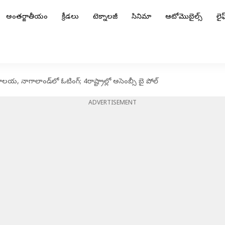
అంతర్జాతీయం
క్రీడలు
టెక్నాలజీ
సినిమా
ఆటోమొబైల్స్
లైఫ్
 నాగాలాండ్‌లో ఓటింగ్; 4రాష్ట్రాల్లో అసెంబ్సీ బై పోల్
ADVERTISEMENT