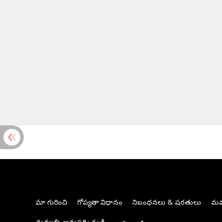
మా గురించి
గోప్యతా విధానం
నిబంధనలు & షరతులు
మమ్