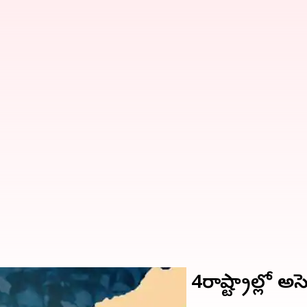
గాలాండ్‌లో ఓటింగ్; 4రాష్ట్రాల్లో అసెం