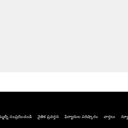
మల్ని సంప్రదించండి
నైతిక ప్రవర్తన
ఫిర్యాదుల పరిష్కారం
వార్తలు
న్యూ