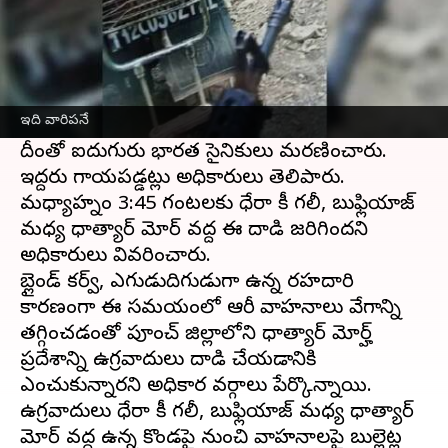
ఈ వార్తాకథనం ఏంటి
జమ్మూ
కాశ్మీర్‌లోని పూంచ్ జిల్లాలో గురువారం భారీ
ఆయుధాలతో ఉగ్రవాదులు రెండు ఆర్మీ వాహనాలపై
ఇది వారిపనే
మెరుపుదాడి చేశారు.
దీంతో ఐదుగురు భారత సైనికులు మరణించారు.
ఇద్దరు గాయపడ్డట్లు అధికారులు తెలిపారు.
మధ్యాహ్నం 3:45 గంటలకు ధేరా కీ గలీ, బుఫ్లియాజ్
మధ్య ధాత్యార్ మోర్ వద్ద ఈ దాడి జరిగిందని
అధికారులు వివరించారు.
బ్లైండ్ కర్వ్, ఎగుడుదిగుడుగా ఉన్న రహదారి
కారణంగా ఈ సమయంలో ఆర్మీ వాహనాలు వేగాన్ని
తగ్గించడంతో పూంచ్ జిల్లాలోని ధాత్యార్ మోర్హ్
ప్రదేశాన్ని ఉగ్రవాదులు దాడి చేయడానికి
ఎంచుకున్నారని అధికార వర్గాలు పేర్కొన్నాయి.
ఉగ్రవాదులు ధేరా కీ గలీ, బుఫ్లియాజ్ మధ్య ధాత్యార్
మోర్ వద్ద ఉన్న కొండపై నుంచి వాహనాలపై బుల్లెట్ల