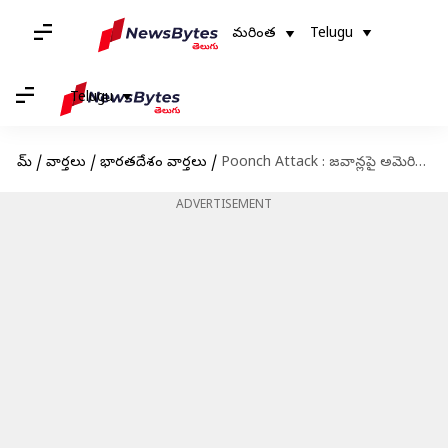
మరింత
Telugu
Telugu
హోమ్
/
వార్తలు
/
భారతదేశం వార్తలు
/
Poonch Attack : జవాన్లపై అమెరికా రైఫిళ్లతో ఉగ్రదాడి.. ఇది వారిపనే
ADVERTISEMENT