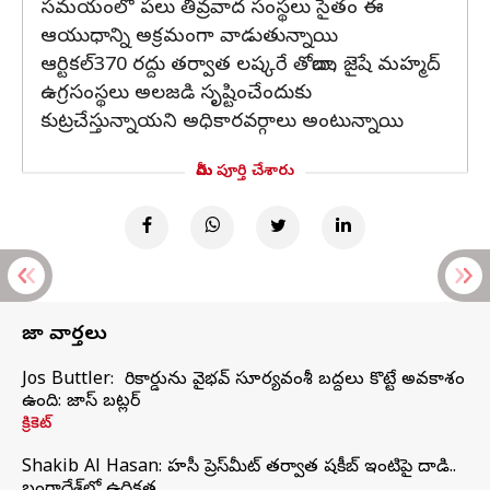
సమయంలో పలు తీవ్రవాద సంస్థలు సైతం ఈ
ఆయుధాన్ని అక్రమంగా వాడుతున్నాయి.
ఆర్టికల్370 రద్దు తర్వాత లష్కరే తోయిబా, జైషే మహ్మద్
ఉగ్రసంస్థలు అలజడి సృష్టించేందుకు
కుట్రచేస్తున్నాయని అధికారవర్గాలు అంటున్నాయి.
మీరు పూర్తి చేశారు
తాజా వార్తలు
Jos Buttler: నా రికార్డును వైభవ్ సూర్యవంశీ బద్దలు కొట్టే అవకాశం
ఉంది: జాస్ బట్లర్
క్రికెట్
Shakib Al Hasan: హసీనా ప్రెస్‌మీట్‌ తర్వాత షకీబ్‌ ఇంటిపై దాడి..