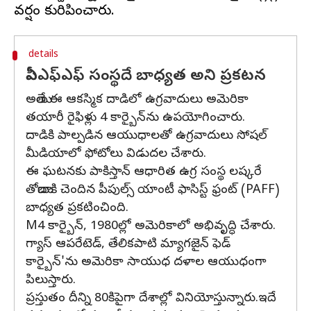
details
పీఏఎఫ్ఎఫ్ సంస్థదే బాధ్యత అని ప్రకటన
అయితే ఈ ఆకస్మిక దాడిలో ఉగ్రవాదులు అమెరికా
తయారీ రైఫిళ్లు 4 కార్బైన్‌ను ఉపయోగించారు.
దాడికి పాల్పడిన ఆయుధాలతో ఉగ్రవాదులు సోషల్
మీడియాలో ఫోటోలు విడుదల చేశారు.
ఈ ఘటనకు పాకిస్తాన్ ఆధారిత ఉగ్ర సంస్థ లష్కరే
తోయిబాకి చెందిన పీపుల్స్ యాంటీ ఫాసిస్ట్ ఫ్రంట్ (PAFF)
బాధ్యత ప్రకటించింది.
M4 కార్బైన్, 1980ల్లో అమెరికాలో అభివృద్ధి చేశారు.
గ్యాస్ ఆపరేటెడ్, తేలికపాటి మ్యాగజైన్ ఫెడ్
కార్బైన్'ను అమెరికా సాయుధ దళాల ఆయుధంగా
పిలుస్తారు.
ప్రస్తుతం దీన్ని 80కిపైగా దేశాల్లో వినియోస్తున్నారు.ఇదే