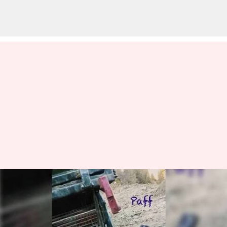
Poonch Attack : జవాన్లపై అమెరికా
రైఫిళ్లతో ఉగ్రదాడి.. ఇది వారిపనే
వ్రాసిన వారు
Dec 22, 2023
06:08 pm
TEJAVYAS BESTHA