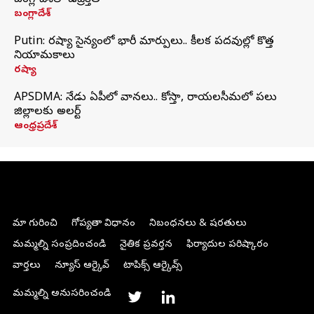
బంగ్లాదేశ్‌లో ఉద్రిక్తత
బంగ్లాదేశ్
Putin: రష్యా సైన్యంలో భారీ మార్పులు.. కీలక పదవుల్లో కొత్త
నియామకాలు
రష్యా
APSDMA: నేడు ఏపీలో వానలు.. కోస్తా, రాయలసీమలో పలు
జిల్లాలకు అలర్ట్
ఆంధ్రప్రదేశ్
మా గురించి
గోప్యతా విధానం
నిబంధనలు & షరతులు
మమ్మల్ని సంప్రదించండి
నైతిక ప్రవర్తన
ఫిర్యాదుల పరిష్కారం
వార్తలు
న్యూస్ ఆర్కైవ్
టాపిక్స్ ఆర్కైవ్స్
మమ్మల్ని అనుసరించండి