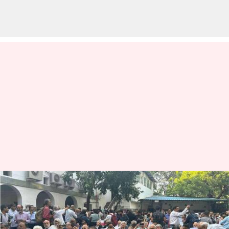
న్యూస్ క్లిక్ దాడులపై ప్రధాన
న్యాయమూర్తికి మీడియా సంస్థల లేఖ
వ్రాసిన వారు
Oct 05, 2023
09:50 am
Sirish Praharaju