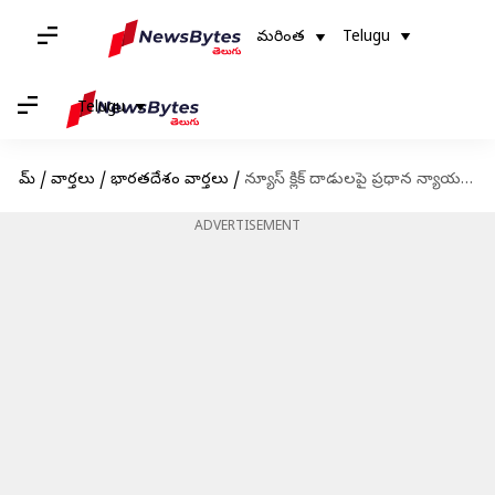
మరింత
Telugu
Telugu
హోమ్
/
వార్తలు
/
భారతదేశం వార్తలు
/
న్యూస్ క్లిక్ దాడులపై ప్రధాన న్యాయమూర్తికి మీడియా సంస్థల లేఖ
ADVERTISEMENT