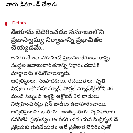
Details
మీడియాను బెదిరించడం సమాజంలోని
ప్రజాస్వామ్య నిర్మాణాన్ని ప్రభావితం
చెయ్యడమే..
అసలు నేరాలపై ఎటువంటి ప్రభావం లేకుండా,రాష్ట్ర
సంస్థల జవాబుదారీతనాన్ని నిర్ధారించడానికి
మార్గాలను కనుగొనాలన్నారు.
జర్నలిస్టులు, సంపాదకులు, రచయితలు, వృత్తి
నిపుణులతో సహా న్యూస్ పోర్టల్ న్యూస్‌క్లిక్‌లోని 46
మంది సిబ్బంది ఇళ్లపై అక్టోబర్ 3న దాడులు
నిర్వహించినట్లు ప్రెస్ బాడీలు ఉదాహరించాయి.
జర్నలిస్టులను జాతీయ, అంతర్జాతీయ వ్యవహారాల
కవరేజీని ప్రభుత్వం అంగీకరించనందున కేంద్రీకృత నేర
ప్రక్రియకు గురిచేయడం అనేది ప్రతీకార బెదిరింపుతో