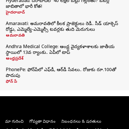
Hyderabad: హైదరాబాద్‌లో 40 లక్షల ఓట్లు గల్లంతు? ఓటర్ల
జాబితాలో భారీ కోత!
హైదరాబాద్
Amaravati: అమరావతిలో కీలక ప్రాజెక్టులు రెడీ.. సీడ్‌ యాక్సెస్‌
రోడ్డు, ఎమ్మెల్యే-ఎమ్మెల్సీ టవర్లకు తుది మెరుగులు
అమరావతి
Andhra Medical College: ఆంధ్ర వైద్యకళాశాలకు జాతీయ
స్థాయిలో 13వ ర్యాంకు.. ఏపీలో టాప్
ఆంధ్రప్రదేశ్
PhonePe: ఫోన్‌పేలో ఎఫ్‌డీ, ఆర్‌డీ సేవలు.. రోజుకు రూ.100తో
పొదుపు
ఫోన్‌ పే
మా గురించి
గోప్యతా విధానం
నిబంధనలు & షరతులు