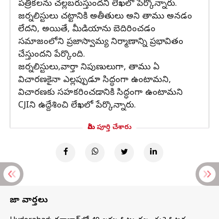
పత్రికలను చల్లబరుస్తుందని లేఖలో పేర్కొన్నారు.
జర్నలిస్టులు చట్టానికి అతీతులు అని తాము అనడం
లేదని, అయితే, మీడియాను బెదిరించడం
సమాజంలోని ప్రజాస్వామ్య నిర్మాణాన్ని ప్రభావితం
చేస్తుందని పేర్కొంది.
జర్నలిస్టులు,వార్తా నిపుణులుగా, తాము ఏ
విచారణకైనా ఎల్లప్పుడూ సిద్ధంగా ఉంటామని,
విచారణకు సహకరించడానికి సిద్ధంగా ఉంటామని
CJIని ఉద్దేశించి లేఖలో పేర్కొన్నారు.
మీరు పూర్తి చేశారు
తాజా వార్తలు