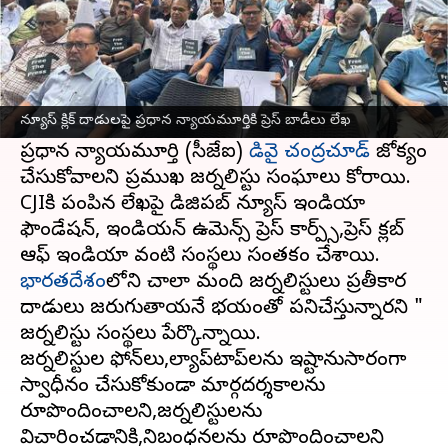
ఈ వార్తాకథనం ఏంటి
ఇటీవల జర్నలిస్టుల ఇళ్లపై పోలీసులు దాడులు చేసి వారి
నుంచి పత్రాలు, హార్డ్‌డిస్క్‌లు, ఫోన్‌లు, ల్యాప్‌టాప్‌లు
న్యూస్ క్లిక్ దాడులపై ప్రధాన న్యాయమూర్తికి ప్రెస్ బాడీలు లేఖ
వంటివి స్వాధీనం చేసుకున్న విషయంలో భారత
ప్రధాన న్యాయమూర్తి (సీజేఐ)
డివై చంద్రచూడ్
జోక్యం
చేసుకోవాలని ప్రముఖ జర్నలిస్టు సంఘాలు కోరాయి.
CJIకి పంపిన లేఖపై డిజిపబ్ న్యూస్ ఇండియా
ఫౌండేషన్, ఇండియన్ ఉమెన్స్ ప్రెస్ కార్ప్స్,ప్రెస్ క్లబ్
భారతదేశం
లోని చాలా మంది జర్నలిస్టులు ప్రతీకార
దాడులు జరుగుతాయనే భయంతో పనిచేస్తున్నారని "
జర్నలిస్టు సంస్థలు పేర్కొన్నాయి.
జర్నలిస్టుల ఫోన్‌లు,ల్యాప్‌టాప్‌లను ఇష్టానుసారంగా
స్వాధీనం చేసుకోకుండా మార్గదర్శకాలను
రూపొందించాలని,జర్నలిస్టులను
విచారించడానికి,నిబంధనలను రూపొందించాలని