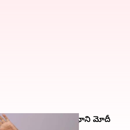
జెక్టులకు ప్రారంభించిన ప్రధాని మోదీ