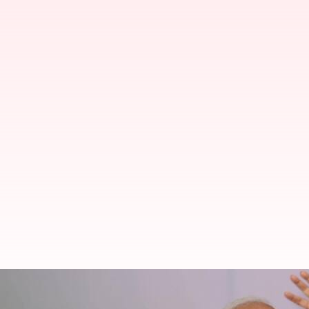
గుజరాత్‌లో రూ.4400 కోట్ల విలువైన ప్రా