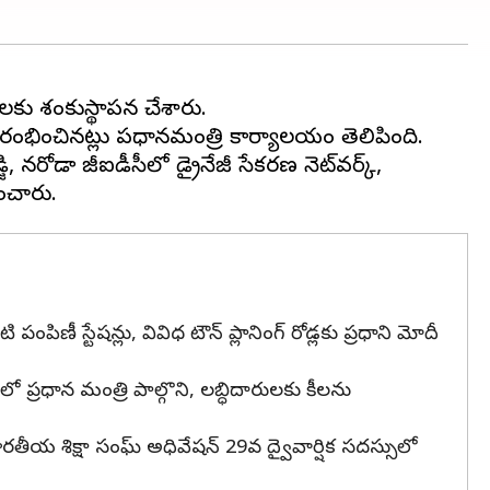
ాలకు శంకుస్థాపన చేశారు.
నరోడా జీఐడీసీలో డ్రైనేజీ సేకరణ నెట్‌వర్క్,
ి పంపిణీ స్టేషన్లు, వివిధ టౌన్ ప్లానింగ్ రోడ్లకు ప్రధాని మోదీ
్రధాన మంత్రి పాల్గొని, లబ్ధిదారులకు కీలను
తీయ శిక్షా సంఘ్ అధివేషన్ 29వ ద్వైవార్షిక సదస్సులో