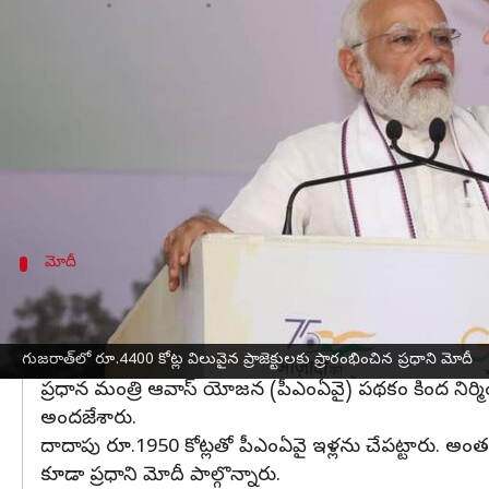
వ్రాసిన వారు
May 12, 2023
05:34 pm
Stalin
ఈ వార్తాకథనం ఏంటి
ప్రధాని
నరేంద్ర మోదీ
శుక్రవారం గుజరాత్‌లోని
గాంధీనగర్
గుజరాత్‌
లోని బనస్కాంత జిల్లాలో బహుళ గ్రామాల తాగునీ
మోదీ
పీఎంఏవై కింద 19వేల ఇళ్ల నిర్మాణం- తాళాలు
జునాగఢ్ జిల్లాలో బల్క్ పైప్‌లైన్ ప్రాజెక్టులు, గాంధీనగర్ జిల్ల
శంకుస్థాపన చేశారు.
గుజరాత్‌లో రూ.4400 కోట్ల విలువైన ప్రాజెక్టులకు ప్రారంభించిన ప్రధాని మోదీ
ప్రధాన మంత్రి ఆవాస్ యోజన (పీఎంఏవై) పథకం కింద నిర్మిం
అందజేశారు.
దాదాపు రూ.1950 కోట్లతో పీఎంఏవై ఇళ్లను చేపట్టారు. అంత
కూడా ప్రధాని మోదీ పాల్గొన్నారు.