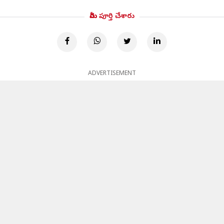
మీరు పూర్తి చేశారు
ADVERTISEMENT