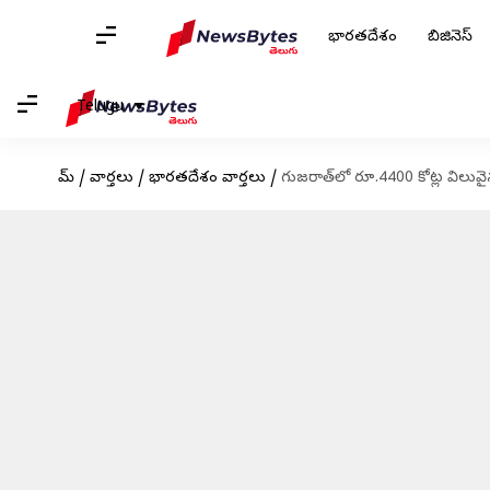
భారతదేశం
బిజినెస్
Telugu
హోమ్
/
వార్తలు
/
భారతదేశం వార్తలు
/
గుజరాత్‌లో రూ.4400 కోట్ల విలువైన 