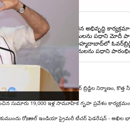
‌
లో సుమారు రూ.4,400 కోట్ల విలువైన అభివృద్ధి కార్యక్రమ
టి సరఫరా పథకాల పెంపుదల, అహ్మదాబాద్‌లో ఓవర్‌బ్రిడ్జి, 
 అందజేసిన మోదీ
ాలో నీటి సరఫరా పథకాల పెంపుదల, ఫ్లైఓవర్ బ్రిడ్జిల నిర్మాణం, కొత్త నీట
చిన సుమారు 19,000 ఇళ్ల సామూహిక గృహ ప్రవేశం కార్యక్రమంలో ప
కుముందు రోజు, ఆల్ ఇండియా ప్రైమరీ టీచర్ ఫెడరేషన్ - అఖిల భార