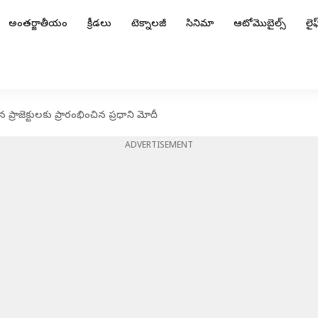
అంతర్జాతీయం
క్రీడలు
టెక్నాలజీ
సినిమా
ఆటోమొబైల్స్
లైఫ్
ప్రాజెక్టులకు ప్రారంభించిన ప్రధాని మోదీ
ADVERTISEMENT