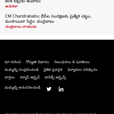
కీలక బిల్లుకు ఆమోదం
అమెరికా
CM Chandrababu: బీసీల సంరక్షణకు ప్రత్యేక చట్టం..
ముసాయిదా సిద్ధం: చంద్రబాబు
చంద్రబాబు నాయుడు
మా గురించి
గోప్యతా విధానం
నిబంధనలు & షరతులు
మమ్మల్ని సంప్రదించండి
నైతిక ప్రవర్తన
ఫిర్యాదుల పరిష్కారం
వార్తలు
న్యూస్ ఆర్కైవ్
టాపిక్స్ ఆర్కైవ్స్
మమ్మల్ని అనుసరించండి