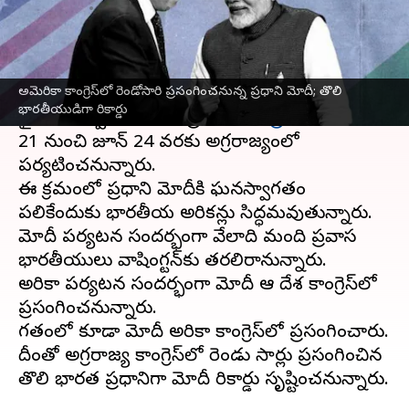
వ్రాసిన వారు
Jun 12, 2023
01:55 pm
Stalin
ఈ వార్తాకథనం ఏంటి
అమెరికా కాంగ్రెస్‌లో రెండోసారి ప్రసంగించనున్న ప్రధాని మోదీ; తొలి
అమెరికా
అధ్యక్షుడు
జో బైడెన్
, ప్రథమ మహిళ జిల్
భారతీయుడిగా రికార్డు
బైడెన్ ఆహ్వానం మేరకు ప్రధాని
నరేంద్ర మోదీ
జూన్
21 నుంచి జూన్ 24 వరకు అగ్రరాజ్యంలో
పర్యటించనున్నారు.
ఈ క్రమంలో ప్రధాని మోదీకి ఘనస్వాగతం
పలికేందుకు భారతీయ అమెరికన్లు సిద్ధమవుతున్నారు.
మోదీ పర్యటన సందర్భంగా వేలాది మంది ప్రవాస
భారతీయులు వాషింగ్టన్‌కు తరలిరానున్నారు.
అమెరికా పర్యటన సందర్భంగా మోదీ ఆ దేశ కాంగ్రెస్‌లో
ప్రసంగించనున్నారు.
గతంలో కూడా మోదీ అమెరికా కాంగ్రెస్‌లో ప్రసంగించారు.
దీంతో అగ్రరాజ్య కాంగ్రెస్‌లో రెండు సార్లు ప్రసంగించిన