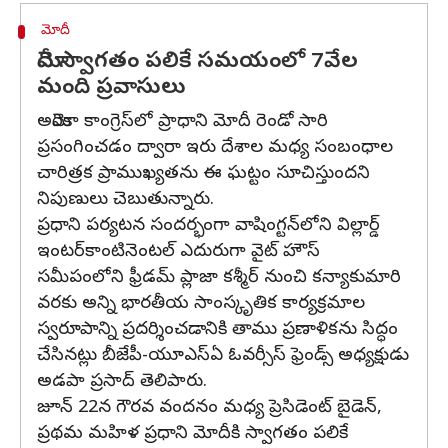
మోదీ
మోదీ స్వాగతం పలికే సమయంలో 7వేల
మంది ప్రవాసులు
అమెరికా కాంగ్రెస్‌లో ప్రాధాని మోదీ రెండో సారి
ప్రసంగించడం ద్వారా ఇరు దేశాల మధ్య సంబంధాల
చారిత్రక ప్రాముఖ్యతను ఈ ఘట్టం సూచిస్తుందని
నిపుణులు చెబుతున్నారు.
ప్రధాని పర్యటన సందర్భంగా వాషింగ్టన్‌లోని విల్లార్డ్
ఇంటర్‌కాంటినెంటల్ ఎదురుగా వైట్ హౌస్
సమీపంలోని ఫ్రీడమ్ ప్లాజా కశ్మీర్ నుంచి కన్యాకుమారి
వరకు అన్ని భారతీయ సాంస్కృతిక కార్యక్రమాల
స్వరూపాన్ని ప్రదర్శించడానికి తాము ప్రణాళికను సిద్ధం
చేసినట్లు బీజేపీ-యూఎస్ఏ ఓవర్సీస్ ఫ్రెండ్స్ అధ్యక్షుడు
అడపా ప్రసాద్ తెలిపారు.
జూన్ 22న గౌరవ వందనం మధ్య ప్రెసిడెంట్ బైడెన్,
ప్రథమ మహిళ ప్రధాని మోదీకి స్వాగతం పలికే