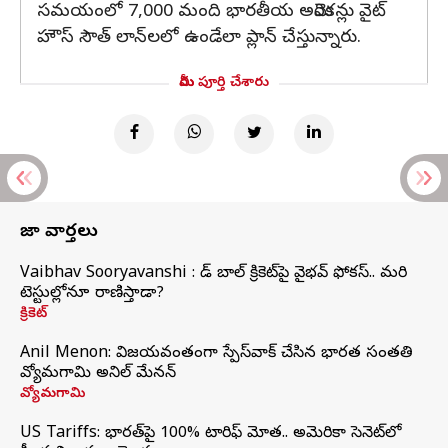
సమయంలో 7,000 మంది భారతీయ అమెరికన్లు వైట్
హౌస్ సౌత్ లాన్‌లలో ఉండేలా ప్లాన్ చేస్తున్నారు.
మీరు పూర్తి చేశారు
తాజా వార్తలు
Vaibhav Sooryavanshi : రెడ్ బాల్ క్రికెట్‌పై వైభవ్ ఫోకస్.. మరి
టెస్టుల్లోనూ రాణిస్తాడా?
క్రికెట్
Anil Menon: విజయవంతంగా స్పేస్‌వాక్‌ చేసిన భారత సంతతి
వ్యోమగామి అనిల్‌ మేనన్
వ్యోమగామి
US Tariffs: భారత్‌పై 100% టారిఫ్‌ మోత.. అమెరికా సెనెట్‌లో