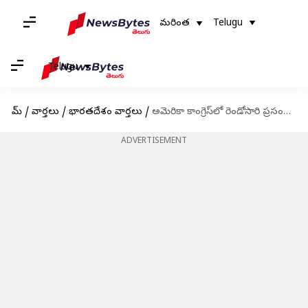
మరింత
Telugu
Telugu
హోమ్
/
వార్తలు
/
భారతదేశం వార్తలు
/
అమెరికా కాంగ్రెస్‌లో రెండోసారి ప్రసంగించనున్న ప్రధాని మోదీ; తొలి భారతీయుడిగా రికార్డు
ADVERTISEMENT