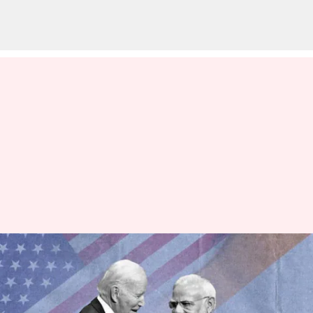
అమెరికా కాంగ్రెస్‌లో రెండోసారి
ప్రసంగించనున్న ప్రధాని మోదీ; తొలి
భారతీయుడిగా రికార్డు