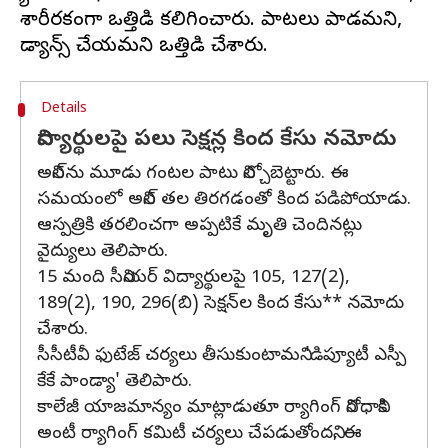
శారీరకంగా ఒత్తిడి కలిగించారు. పాటలు పాడమని,
Details
విద్యార్థులపై పలు సెక్షన్ల కింద కేసు నమోదు
అనిల్‌ను మూడు గంటల పాటు నిల్చోబెట్టారు. ఈ
సమయంలో అనిల్ తల తిరగడంతో కింద పడిపోయాడు.
ఆస్పత్రికి తరలించగా అప్పటికే మృతి చెందినట్లు
వైద్యులు తెలిపారు.
15 మంది సీనియర్ విద్యార్థులపై 105, 127(2),
189(2), 190, 296(బి) సెక్షన్‌ల కింద కేసు** నమోదు
చేశారు.
సీసీటీవీ ఫుటేజ్ చర్యలు తీసుకుంటామని 'డిప్యూటీ ఎస్పీ
కేకే పాండ్యా' తెలిపారు.
కాలేజీ యాజమాన్యం మాట్లాడుతూ ర్యాగింగ్ నిరోధానికి
అంటీ ర్యాగింగ్ కమిటీ చర్యలు చేపడుతోందని, ఈ