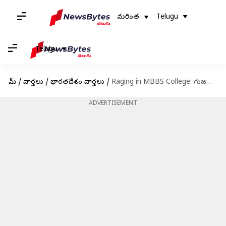
మరింత
Telugu
Telugu
హోమ్
/
వార్తలు
/
భారతదేశం వార్తలు
/
Raging in MBBS College: గుజరాత్ మెడికల్ కాలేజీలో ర్యాగింగ్ కలకలం.. విద్యార్థి మృతి
ADVERTISEMENT