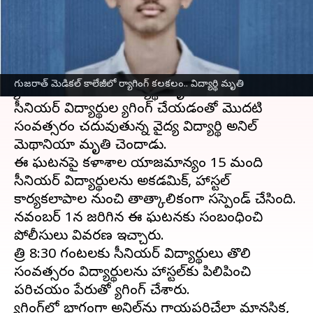
వ్రాసిన వారు
Nov 18, 2024
02:40 pm
Jayachandra Akuri
ఈ వార్తాకథనం ఏంటి
గుజరాత్
రాష్ట్రం పటాన్‌లోని ధర్‌పూర్ మెడికల్ కాలేజీలో
గుజరాత్ మెడికల్ కాలేజీలో ర్యాగింగ్ కలకలం.. విద్యార్థి మృతి
ర్యాగింగ్ కారణంగా ఓ విద్యార్థి మృతి చెందారు.
సీనియర్ విద్యార్థుల ర్యాగింగ్‌ చేయడంతో మొదటి
సంవత్సరం చదువుతున్న వైద్య విద్యార్థి అనిల్
మెథానియా మృతి చెందాడు.
ఈ ఘటనపై కళాశాల యాజమాన్యం 15 మంది
సీనియర్ విద్యార్థులను అకడమిక్, హాస్టల్
కార్యకలాపాల నుంచి తాత్కాలికంగా సస్పెండ్ చేసింది.
నవంబర్ 1న జరిగిన ఈ ఘటనకు సంబంధించి
పోలీసులు వివరణ ఇచ్చారు.
రాత్రి 8:30 గంటలకు సీనియర్ విద్యార్థులు తొలి
సంవత్సరం విద్యార్థులను హాస్టల్‌కు పిలిపించి
పరిచయం పేరుతో ర్యాగింగ్ చేశారు.
ర్యాగింగ్‌లో భాగంగా అనిల్‌ను గాయపరిచేలా మానసిక,