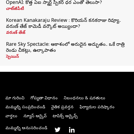
OpenAI: కొత్త ఏఐ స్మార్ట్ స్పీకర్ ధర ఎంతో తెలుసా?
చాట్‌జీపీటీ
Korean Kanakaraju Review : కొరియన్ కనకరాజు రివ్యూ..
వరుణ్ తేజ్ కామెడీ వర్కౌట్ అయ్యిందా?
వరుణ్ తేజ్
Rare Sky Spectacle: ఆకాశంలో అరుదైన అద్భుతం.. ఒకే రాత్రి
రెండు చీకట్లు, ఉల్కాపాతం
స్పెయిన్
మా గురించి
గోప్యతా విధానం
నిబంధనలు & షరతులు
మమ్మల్ని సంప్రదించండి
నైతిక ప్రవర్తన
ఫిర్యాదుల పరిష్కారం
వార్తలు
న్యూస్ ఆర్కైవ్
టాపిక్స్ ఆర్కైవ్స్
మమ్మల్ని అనుసరించండి