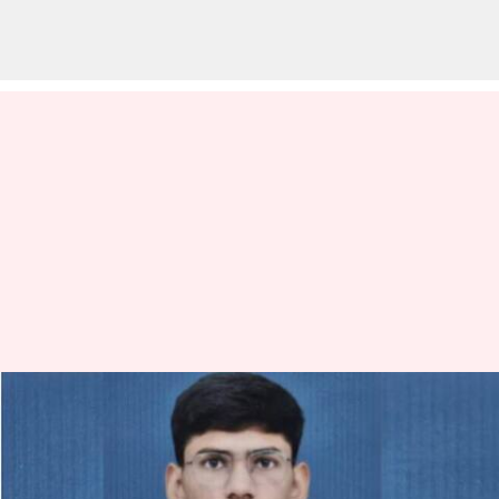
Raging in MBBS College:
గుజరాత్ మెడికల్ కాలేజీలో ర్యాగింగ్
కలకలం.. విద్యార్థి మృతి