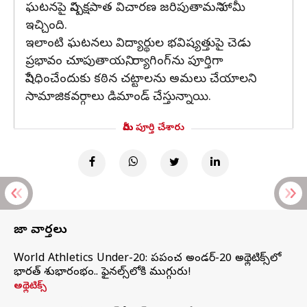
ఘటనపై నిష్పక్షపాత విచారణ జరిపుతామని హామీ
ఇచ్చింది.
ఇలాంటి ఘటనలు విద్యార్థుల భవిష్యత్తుపై చెడు
ప్రభావం చూపుతాయని, ర్యాగింగ్‌ను పూర్తిగా
నిషేధించేందుకు కఠిన చట్టాలను అమలు చేయాలని
సామాజికవర్గాలు డిమాండ్ చేస్తున్నాయి.
మీరు పూర్తి చేశారు
తాజా వార్తలు
World Athletics Under-20: ప్రపంచ అండర్-20 అథ్లెటిక్స్‌లో
భారత్‌ శుభారంభం.. ఫైనల్స్‌లోకి ముగ్గురు!
అథ్లెటిక్స్