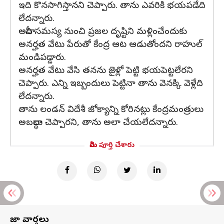
ఇది కొనసాగిస్తానని చెప్పారు. తాను ఎవరికి భయపడేది
లేదన్నారు.
అదానీ సమస్య నుంచి ప్రజల దృష్టిని మళ్లించేందుకు
అనర్హత వేటు పేరుతో కేంద్ర ఆట ఆడుతోందని రాహుల్
మండిపడ్డారు.
అనర్హత వేటు వేసి తనను జైళ్లో పెట్టి భయపెట్టలేరని
చెప్పారు. ఎన్ని ఇబ్బందులు పెట్టినా తాను వెనక్కి వెళ్లేది
లేదన్నారు.
తాను లండన్ విదేశీ జోక్యాన్ని కోరినట్లు కేంద్రమంత్రులు
అబద్ధాలు చెప్పారని, తాను అలా చేయలేదన్నారు.
మీరు పూర్తి చేశారు
తాజా వార్తలు