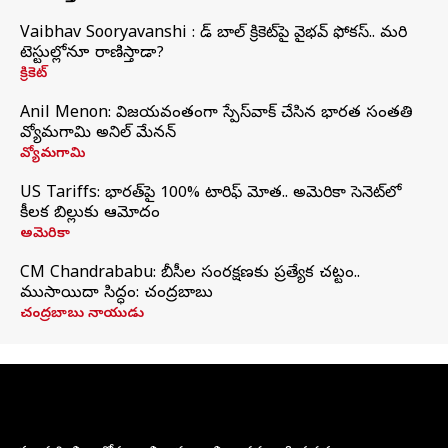
Vaibhav Sooryavanshi : రెడ్ బాల్ క్రికెట్‌పై వైభవ్ ఫోకస్.. మరి
టెస్టుల్లోనూ రాణిస్తాడా?
క్రికెట్
Anil Menon: విజయవంతంగా స్పేస్‌వాక్‌ చేసిన భారత సంతతి
వ్యోమగామి అనిల్‌ మేనన్
వ్యోమగామి
US Tariffs: భారత్‌పై 100% టారిఫ్‌ మోత.. అమెరికా సెనెట్‌లో
కీలక బిల్లుకు ఆమోదం
అమెరికా
CM Chandrababu: బీసీల సంరక్షణకు ప్రత్యేక చట్టం..
ముసాయిదా సిద్ధం: చంద్రబాబు
చంద్రబాబు నాయుడు