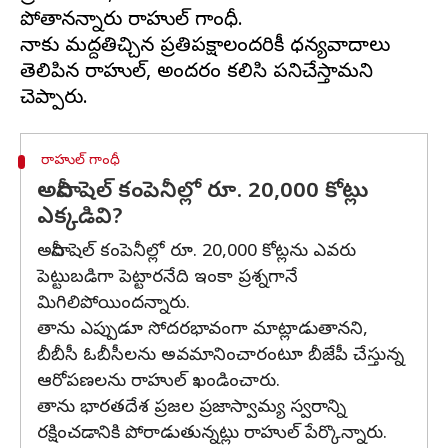
పోతానన్నారు రాహుల్ గాంధీ.
నాకు మద్దతిచ్చిన ప్రతిపక్షాలందరికీ ధన్యవాదాలు
తెలిపిన రాహుల్, అందరం కలిసి పనిచేస్తామని
రాహుల్ గాంధీ
అదానీ షెల్‌ కంపెనీల్లో రూ. 20,000 కోట్లు
ఎక్కడివి?
అదానీ షెల్‌ కంపెనీల్లో రూ. 20,000 కోట్లను ఎవరు
పెట్టుబడిగా పెట్టారనేది ఇంకా ప్రశ్నగానే
మిగిలిపోయిందన్నారు.
తాను ఎప్పుడూ సోదరభావంగా మాట్లాడుతానని,
బీబీసీ ఓబీసీలను అవమానించారంటూ బీజేపీ చేస్తున్న
ఆరోపణలను రాహుల్ ఖండించారు.
తాను భారతదేశ ప్రజల ప్రజాస్వామ్య స్వరాన్ని
రక్షించడానికి పోరాడుతున్నట్లు రాహుల్ పేర్కొన్నారు.