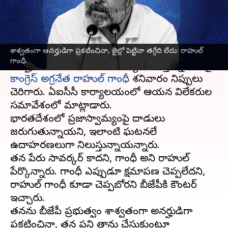
వ్రాసిన వారు
Mar 25, 2023
02:06 pm
Stalin
ఈ వార్తాకథనం ఏంటి
శాశ్వతంగా అనర్హుడిగా ప్రకటించినా, జైల్లో పెట్టినా తగ్గేది లేదు: రాహుల్
పరువు నష్టం కేసు
లో సూరుత్ కోర్టు తీర్పు, లోక్‌సభలో
గాంధీ
అనర్హత వేటు, అధికార బీజేపీ వ్యవహరిస్తున్న తీరుపై
కాంగ్రెస్ అగ్రనేత రాహుల్ గాంధీ
శనివారం నిప్పులు
చెరిగారు. ఏఐసీసీ కార్యాలయంలో ఆయన విలేకరుల
సమావేశంలో మాట్లాడారు.
భారతదేశంలో ప్రజాస్వామ్యంపై దాడులు
జరుగుతున్నాయని, ఇలాంటి ఘటనలే
ఉదాహరణలుగా నిలుస్తున్నాయన్నారు.
తన పేరు సావర్కర్ కాదని, గాంధీ అని రాహుల్
పేర్కొన్నారు. గాంధీ ఎప్పుడూ క్షమాపణ చెప్పలేదని,
రాహుల్ గాంధీ కూడా చెప్పబోరని బీజేపీకి కౌంటర్
ఇచ్చారు.
తనను బీజేపీ ప్రభుత్వం శాశ్వతంగా అనర్హుడిగా
ప్రకటించినా, తన పని తాను చేసుకుంటూ