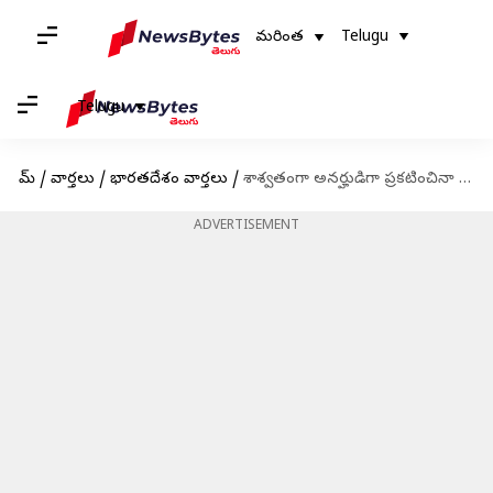
మరింత
Telugu
Telugu
హోమ్
/
వార్తలు
/
భారతదేశం వార్తలు
/
శాశ్వతంగా అనర్హుడిగా ప్రకటించినా తగ్గేది లేదు, జైల్లో పెట్టినా భయపడను: రాహుల్ గాంధీ
ADVERTISEMENT