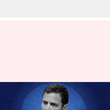
శాశ్వతంగా అనర్హుడిగా ప్రకటించినా
తగ్గేది లేదు, జైల్లో పెట్టినా
భయపడను: రాహుల్ గాంధీ