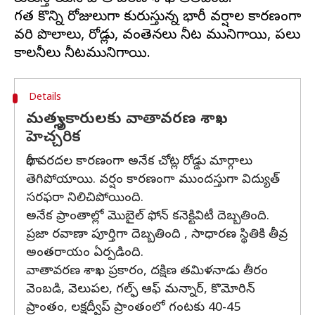
గత కొన్ని రోజులుగా కురుస్తున్న భారీ వర్షాల కారణంగా
వరి పొలాలు, రోడ్లు, వంతెనలు నీట మునిగాయి, పలు
Details
మత్స్యకారులకు వాతావరణ శాఖ
హెచ్చరిక
భారీ వరదల కారణంగా అనేక చోట్ల రోడ్డు మార్గాలు
తెగిపోయాయి. వర్షం కారణంగా ముందస్తుగా విద్యుత్‌
సరఫరా నిలిచిపోయింది.
అనేక ప్రాంతాల్లో మొబైల్ ఫోన్ కనెక్టివిటీ దెబ్బతింది.
ప్రజా రవాణా పూర్తిగా దెబ్బతింది , సాధారణ స్థితికి తీవ్ర
అంతరాయం ఏర్పడింది.
వాతావరణ శాఖ ప్రకారం, దక్షిణ తమిళనాడు తీరం
వెంబడి, వెలుపల, గల్ఫ్ ఆఫ్ మన్నార్, కొమోరిన్
ప్రాంతం, లక్షద్వీప్ ప్రాంతంలో గంటకు 40-45