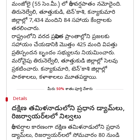
మంజోలై (55 సెం.మీ.) లో భారీ వర్షపాతం నమోదైంది.
తిరునెల్వేలి, తూత్తుకుడి, టెన్'కాశి, కన్యాకుమారి
జిల్లాల్లో 7,434 మందిని 84 సహాయ కేంద్రాలకు
తరలించారు.
రాష్ట్రంలోని వరద ప్రభావిత ప్రాంతాల్లోని ప్రజలకు
సహాయం చేయడానికి మొత్తం 425 మంది విపత్తు
ప్రతిస్పందన బృందం సభ్యులను నియమించారు.
మరోవైపు తిరునెల్వేలి, తూత్తుకుడి జిల్లాల్లో సెలవు
ప్రకటించారు. కన్యాకుమారి, టెన్'కాశి జిల్లాల్లో
పాఠశాలలు, కళాశాలలు మూతపడ్డాయి.
మీరు
50%
శాతం పూర్తి చేశారు
Details
దక్షిణ తమిళనాడులోని ప్రధాన డ్యామ్‌లు,
రిజర్వాయర్‌లలో నిల్వలు
భారీ వర్షాల కారణంగా దక్షిణ తమిళనాడులోని ప్రధాన
డ్యామ్‌లు, రిజర్వాయర్‌లలో సోమవారం 80 నుండి