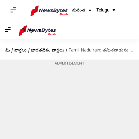
మరింత
Telugu
Telugu
హోమ్
/
వార్తలు
/
భారతదేశం వార్తలు
/
Tamil Nadu rain: తమిళనాడును ముంచెత్తున్న భారీ వర్షాలు.. విద్యాలయాలకు సెలవు.. ముగ్గురు మృతి
ADVERTISEMENT