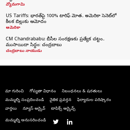
వ్యోమగామి
US Tariffs: భారత్‌పై 100% టారిఫ్‌ మోత.. అమెరికా సెనెట్‌లో
కీలక బిల్లుకు ఆమోదం
అమెరికా
CM Chandrababu: బీసీల సంరక్షణకు ప్రత్యేక చట్టం..
ముసాయిదా సిద్ధం: చంద్రబాబు
చంద్రబాబు నాయుడు
మా గురించి
గోప్యతా విధానం
నిబంధనలు & షరతులు
మమ్మల్ని సంప్రదించండి
నైతిక ప్రవర్తన
ఫిర్యాదుల పరిష్కారం
వార్తలు
న్యూస్ ఆర్కైవ్
టాపిక్స్ ఆర్కైవ్స్
మమ్మల్ని అనుసరించండి