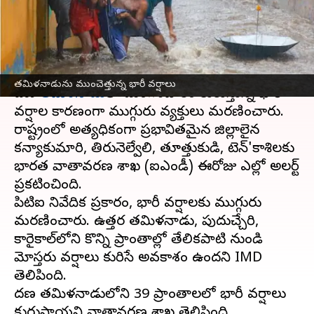
మృతి
వ్రాసిన వారు
Dec 19, 2023
08:46 am
Sirish Praharaju
ఈ వార్తాకథనం ఏంటి
తమిళనాడును ముంచెత్తున్న భారీ వర్షాలు
దక్షిణ
తమిళనాడు
లో మంగళవారం కురుస్తున్న భారీ
వర్షాల కారణంగా ముగ్గురు వ్యక్తులు మరణించారు.
రాష్ట్రంలో అత్యధికంగా ప్రభావితమైన జిల్లాలైన
కన్యాకుమారి, తిరునెల్వేలి, తూత్తుకుడి, టెన్'కాశిలకు
భారత వాతావరణ శాఖ (ఐఎండీ) ఈరోజు ఎల్లో అలర్ట్
ప్రకటించింది.
పిటిఐ నివేదిక ప్రకారం, భారీ వర్షాలకు ముగ్గురు
మరణించారు. ఉత్తర తమిళనాడు, పుదుచ్చేరి,
కారైకాల్‌లోని కొన్ని ప్రాంతాల్లో తేలికపాటి నుండి
మోస్తరు వర్షాలు కురిసే అవకాశం ఉందని IMD
తెలిపింది.
దక్షిణ తమిళనాడులోని 39 ప్రాంతాలలో భారీ వర్షాలు
కురుస్తాయని వాతావరణ శాఖ తెలిపింది.