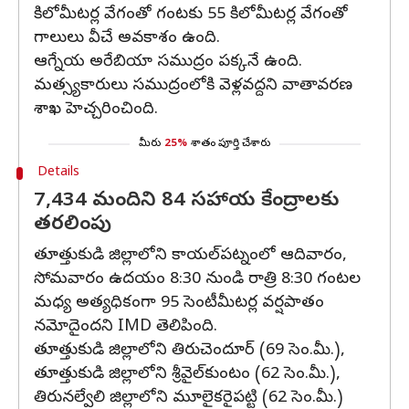
కిలోమీటర్ల వేగంతో గంటకు 55 కిలోమీటర్ల వేగంతో
గాలులు వీచే అవకాశం ఉంది.
ఆగ్నేయ అరేబియా సముద్రం పక్కనే ఉంది.
మత్స్యకారులు సముద్రంలోకి వెళ్లవద్దని వాతావరణ
శాఖ హెచ్చరించింది.
మీరు
25%
శాతం పూర్తి చేశారు
Details
7,434 మందిని 84 సహాయ కేంద్రాలకు
తరలింపు
తూత్తుకుడి జిల్లాలోని కాయల్‌పట్నంలో ఆదివారం,
సోమవారం ఉదయం 8:30 నుండి రాత్రి 8:30 గంటల
మధ్య అత్యధికంగా 95 సెంటీమీటర్ల వర్షపాతం
నమోదైందని IMD తెలిపింది.
తూత్తుకుడి జిల్లాలోని తిరుచెందూర్ (69 సెం.మీ.),
తూత్తుకుడి జిల్లాలోని శ్రీవైల్‌కుంటం (62 సెం.మీ.),
తిరునల్వేలి జిల్లాలోని మూలైకరైపట్టి (62 సెం.మీ.)