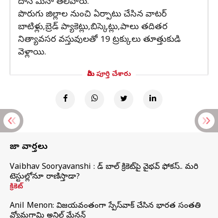
దాస్ మీనా తెలిపారు.
పొరుగు జిల్లాల నుంచి ఏర్పాటు చేసిన వాటర్
బాటిళ్లు,బ్రెడ్ ప్యాకెట్లు,బిస్కెట్లు,పాలు తదితర
నిత్యావసర వస్తువులతో 19 ట్రక్కులు తూత్తుకుడి
వెళ్లాయి.
మీరు పూర్తి చేశారు
తాజా వార్తలు
Vaibhav Sooryavanshi : రెడ్ బాల్ క్రికెట్‌పై వైభవ్ ఫోకస్.. మరి
టెస్టుల్లోనూ రాణిస్తాడా?
క్రికెట్
Anil Menon: విజయవంతంగా స్పేస్‌వాక్‌ చేసిన భారత సంతతి
వ్యోమగామి అనిల్‌ మేనన్