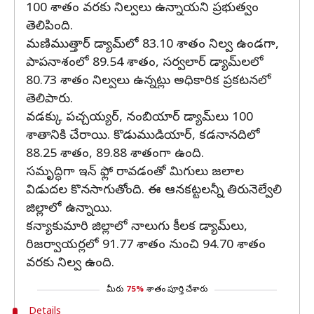
100 శాతం వరకు నిల్వలు ఉన్నాయని ప్రభుత్వం
తెలిపింది.
మణిముత్తార్‌ డ్యామ్‌లో 83.10 శాతం నిల్వ ఉండగా,
పాపనాశంలో 89.54 శాతం, సర్వలార్‌ డ్యామ్‌లలో
80.73 శాతం నిల్వలు ఉన్నట్లు అధికారిక ప్రకటనలో
తెలిపారు.
వడక్కు పచ్చయ్యర్, నంబియార్ డ్యామ్‌లు 100
శాతానికి చేరాయి. కొడుముడియార్, కడనానదిలో
88.25 శాతం, 89.88 శాతంగా ఉంది.
సమృద్ధిగా ఇన్ ఫ్లో రావడంతో మిగులు జలాల
విడుదల కొనసాగుతోంది. ఈ ఆనకట్టలన్నీ తిరునెల్వేలి
జిల్లాలో ఉన్నాయి.
కన్యాకుమారి జిల్లాలో నాలుగు కీలక డ్యామ్‌లు,
రిజర్వాయర్లలో 91.77 శాతం నుంచి 94.70 శాతం
వరకు నిల్వ ఉంది.
మీరు
75%
శాతం పూర్తి చేశారు
Details