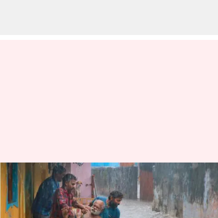
Tamil Nadu rain: తమిళనాడును
ముంచెత్తున్న భారీ వర్షాలు..
విద్యాలయాలకు సెలవు.. ముగ్గురు