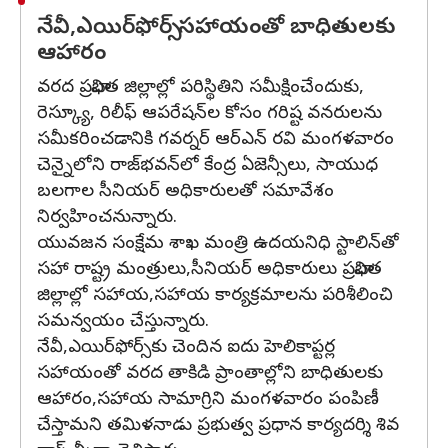
నేవీ,ఎయిర్‌ఫోర్స్‌ సహాయంతో బాధితులకు
ఆహారం
వరద ప్రభావిత జిల్లాల్లో పరిస్థితిని సమీక్షించేందుకు,
రెస్క్యూ, రిలీఫ్ ఆపరేషన్‌ల కోసం గరిష్ట వనరులను
సమీకరించడానికి గవర్నర్ ఆర్‌ఎన్ రవి మంగళవారం
చెన్నైలోని రాజ్‌భవన్‌లో కేంద్ర ఏజెన్సీలు, సాయుధ
బలగాల సీనియర్ అధికారులతో సమావేశం
నిర్వహించనున్నారు.
యువజన సంక్షేమ శాఖ మంత్రి ఉదయనిధి స్టాలిన్‌తో
సహా రాష్ట్ర మంత్రులు,సీనియర్ అధికారులు ప్రభావిత
జిల్లాల్లో సహాయ,సహాయ కార్యక్రమాలను పరిశీలించి
సమన్వయం చేస్తున్నారు.
నేవీ,ఎయిర్‌ఫోర్స్‌కు చెందిన ఐదు హెలికాప్టర్ల
సహాయంతో వరద తాకిడి ప్రాంతాల్లోని బాధితులకు
ఆహారం,సహాయ సామాగ్రిని మంగళవారం పంపిణీ
చేస్తామని తమిళనాడు ప్రభుత్వ ప్రధాన కార్యదర్శి శివ