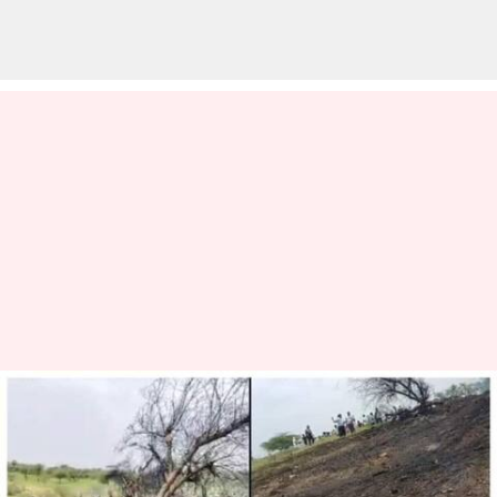
Rajasthan: రాజస్థాన్‌లో కూలిన
ఫైటర్ జెట్.. పైలట్‌ మృతి, ఇద్దరు
సిబ్బందికి గాయాలు