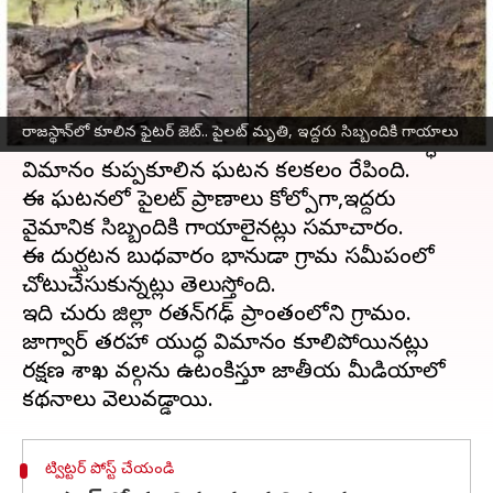
వ్రాసిన వారు
Jul 09, 2025
02:39 pm
Sirish Praharaju
ఈ వార్తాకథనం ఏంటి
రాజస్థాన్
రాష్ట్రంలోని చురు జిల్లాలో ఘోర ప్రమాదం చోటు
రాజస్థాన్‌లో కూలిన ఫైటర్ జెట్.. పైలట్‌ మృతి, ఇద్దరు సిబ్బందికి గాయాలు
చేసుకుంది. భారత వాయుసేనకు చెందిన ఓ యుద్ధ
విమానం కుప్పకూలిన ఘటన కలకలం రేపింది.
ఈ ఘటనలో పైలట్ ప్రాణాలు కోల్పోగా,ఇద్దరు
వైమానిక సిబ్బందికి గాయాలైనట్లు సమాచారం.
ఈ దుర్ఘటన బుధవారం భానుడా గ్రామ సమీపంలో
చోటుచేసుకున్నట్లు తెలుస్తోంది.
ఇది చురు జిల్లా రతన్‌గఢ్ ప్రాంతంలోని గ్రామం.
జాగ్వార్ తరహా యుద్ధ విమానం కూలిపోయినట్లు
రక్షణ శాఖ వర్గాలను ఉటంకిస్తూ జాతీయ మీడియాలో
ట్విట్టర్ పోస్ట్ చేయండి