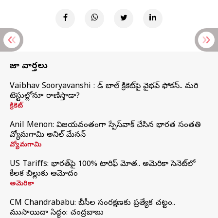
తాజా వార్తలు
Vaibhav Sooryavanshi : రెడ్ బాల్ క్రికెట్‌పై వైభవ్ ఫోకస్.. మరి
టెస్టుల్లోనూ రాణిస్తాడా?
క్రికెట్
Anil Menon: విజయవంతంగా స్పేస్‌వాక్‌ చేసిన భారత సంతతి
వ్యోమగామి అనిల్‌ మేనన్
వ్యోమగామి
US Tariffs: భారత్‌పై 100% టారిఫ్‌ మోత.. అమెరికా సెనెట్‌లో
కీలక బిల్లుకు ఆమోదం
అమెరికా
CM Chandrababu: బీసీల సంరక్షణకు ప్రత్యేక చట్టం..
ముసాయిదా సిద్ధం: చంద్రబాబు