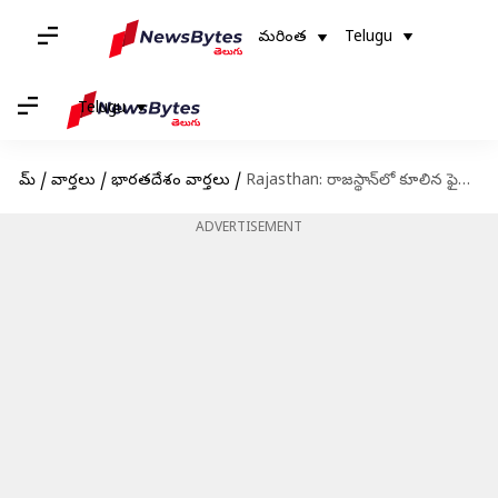
మరింత
Telugu
Telugu
హోమ్
/
వార్తలు
/
భారతదేశం వార్తలు
/
Rajasthan: రాజస్థాన్‌లో కూలిన ఫైటర్ జెట్.. పైలట్‌ మృతి, ఇద్దరు సిబ్బందికి గాయాలు
ADVERTISEMENT