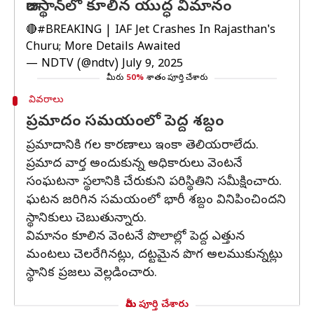
రాజస్థాన్‌లో కూలిన యుద్ధ విమానం
🔴
#BREAKING
| IAF Jet Crashes In Rajasthan's
Churu; More Details Awaited
— NDTV (@ndtv)
July 9, 2025
మీరు
50%
శాతం పూర్తి చేశారు
వివరాలు
ప్రమాదం సమయంలో పెద్ద శబ్దం
ప్రమాదానికి గల కారణాలు ఇంకా తెలియరాలేదు.
ప్రమాద వార్త అందుకున్న అధికారులు వెంటనే
సంఘటనా స్థలానికి చేరుకుని పరిస్థితిని సమీక్షించారు.
ఘటన జరిగిన సమయంలో భారీ శబ్దం వినిపించిందని
స్థానికులు చెబుతున్నారు.
విమానం కూలిన వెంటనే పొలాల్లో పెద్ద ఎత్తున
మంటలు చెలరేగినట్లు, దట్టమైన పొగ అలముకున్నట్లు
స్థానిక ప్రజలు వెల్లడించారు.
మీరు పూర్తి చేశారు