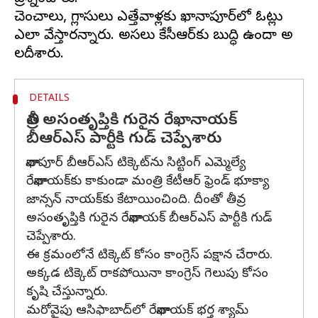
చెంచాలు, గ్లాసులు ఎత్తేవాళ్లకు ఖానాపూర్‌లో ఓట్లు
ఎలా వేస్తారన్నారు. అసలు కేసీఆర్‌కు బుద్ధి ఉందా అని
DETAILS
తీవ్ర అసంతృప్తికి గురైన రేఖానాయక్
బీఆర్ఎస్ పార్టీకి గుడ్ చెప్పేశారు
ఖానాపూర్ బీఆర్ఎస్ టిక్కెట్‌ను సిట్టింగ్ ఎమ్మెల్యే
రేఖానాయక్‌కు కాకుండా మంత్రి కేటీఆర్ ఫ్రెండ్ భూక్యా
జాన్సన్ నాయక్‌కు కేటాయించింది. దీంతో తీవ్ర
అసంతృప్తికి గురైన రేఖానాయక్ బీఆర్ఎస్ పార్టీకి గుడ్
చెప్పేశారు.
ఈ క్రమంలోనే టిక్కెట్ కోసం కాంగ్రెస్ పక్షాన చేరారు.
అక్కడ టిక్కెట్ రాకపోయినా కాంగ్రెస్ గెలుపు కోసం
కృషి చేస్తున్నారు.
మరోవైపు ఆసిఫాబాద్‌లో రేఖానాయక్ భర్త శ్యామ్