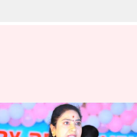
Rekha Nayak : కేసీఆర్, కేటీఆర్ పై
రేఖా నాయక్ తీవ్ర వ్యాఖ్యలు..
ఉట్నూర్ కాంగ్రెస్ సభలో రాజకీయ