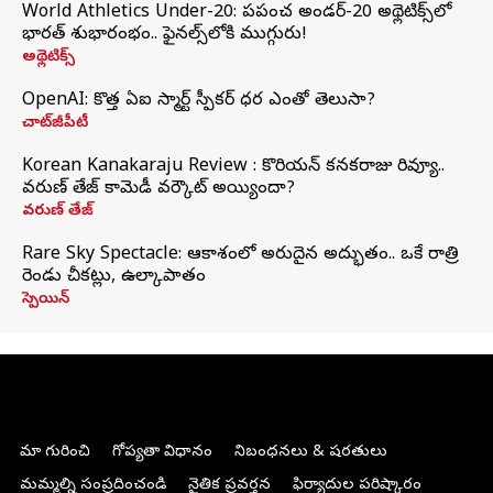
World Athletics Under-20: ప్రపంచ అండర్-20 అథ్లెటిక్స్‌లో
భారత్‌ శుభారంభం.. ఫైనల్స్‌లోకి ముగ్గురు!
అథ్లెటిక్స్
OpenAI: కొత్త ఏఐ స్మార్ట్ స్పీకర్ ధర ఎంతో తెలుసా?
చాట్‌జీపీటీ
Korean Kanakaraju Review : కొరియన్ కనకరాజు రివ్యూ..
వరుణ్ తేజ్ కామెడీ వర్కౌట్ అయ్యిందా?
వరుణ్ తేజ్
Rare Sky Spectacle: ఆకాశంలో అరుదైన అద్భుతం.. ఒకే రాత్రి
రెండు చీకట్లు, ఉల్కాపాతం
స్పెయిన్
మా గురించి
గోప్యతా విధానం
నిబంధనలు & షరతులు
మమ్మల్ని సంప్రదించండి
నైతిక ప్రవర్తన
ఫిర్యాదుల పరిష్కారం