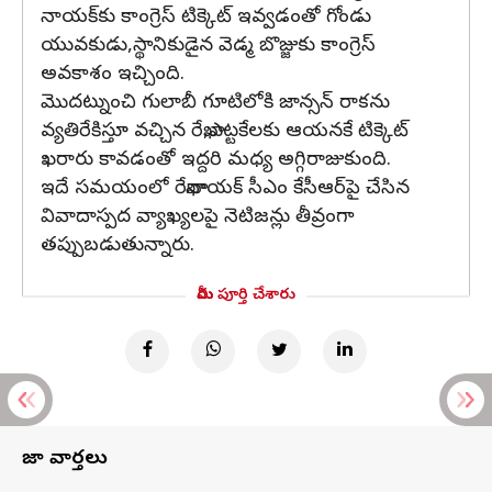
నాయక్‌కు కాంగ్రెస్ టిక్కెట్ ఇవ్వడంతో గోండు
యువకుడు,స్థానికుడైన వెడ్మ బొజ్జుకు కాంగ్రెస్
అవకాశం ఇచ్చింది.
మొదట్నుంచి గులాబీ గూటిలోకి జాన్సన్ రాకను
వ్యతిరేకిస్తూ వచ్చిన రేఖా,ఎట్టకేలకు ఆయనకే టిక్కెట్
ఖరారు కావడంతో ఇద్దరి మధ్య అగ్గిరాజుకుంది.
ఇదే సమయంలో రేఖానాయక్ సీఎం కేసీఆర్‌పై చేసిన
వివాదాస్పద వ్యాఖ్యలపై నెటిజన్లు తీవ్రంగా
తప్పుబడుతున్నారు.
మీరు పూర్తి చేశారు
తాజా వార్తలు