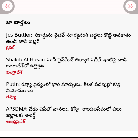
తాజా వార్తలు
Jos Buttler: నా రికార్డును వైభవ్ సూర్యవంశీ బద్దలు కొట్టే అవకాశం
ఉంది: జాస్ బట్లర్
క్రికెట్
Shakib Al Hasan: హసీనా ప్రెస్‌మీట్‌ తర్వాత షకీబ్‌ ఇంటిపై దాడి..
బంగ్లాదేశ్‌లో ఉద్రిక్తత
బంగ్లాదేశ్
Putin: రష్యా సైన్యంలో భారీ మార్పులు.. కీలక పదవుల్లో కొత్త
నియామకాలు
రష్యా
APSDMA: నేడు ఏపీలో వానలు.. కోస్తా, రాయలసీమలో పలు
జిల్లాలకు అలర్ట్
ఆంధ్రప్రదేశ్