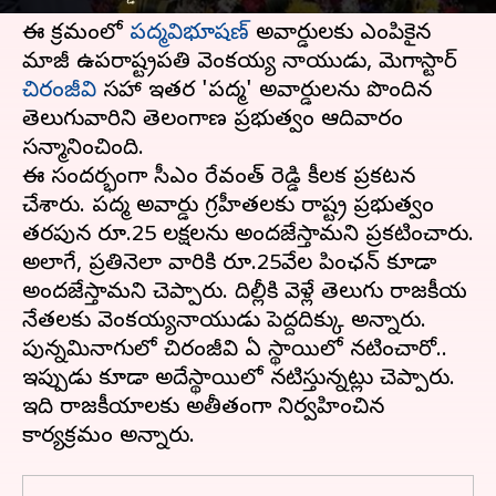
విషయం తెలిసిందే.
ఈ క్రమంలో
పద్మవిభూషణ్
అవార్డులకు ఎంపికైన
మాజీ ఉపరాష్ట్రపతి వెంకయ్య నాయుడు, మెగాస్టార్
చిరంజీవి
సహా ఇతర 'పద్మ' అవార్డులను పొందిన
తెలుగువారిని తెలంగాణ ప్రభుత్వం ఆదివారం
సన్మానించింది.
ఈ సందర్భంగా సీఎం రేవంత్ రెడ్డి కీలక ప్రకటన
చేశారు. పద్మ అవార్డు గ్రహీతలకు రాష్ట్ర ప్రభుత్వం
తరపున రూ.25 లక్షలను అందజేస్తామని ప్రకటించారు.
అలాగే, ప్రతినెలా వారికి రూ.25వేల పింఛన్ కూడా
అందజేస్తామని చెప్పారు. దిల్లీకి వెళ్లే తెలుగు రాజకీయ
నేతలకు వెంకయ్యనాయుడు పెద్దదిక్కు అన్నారు.
పున్నమినాగులో చిరంజీవి ఏ స్థాయిలో నటించారో..
ఇప్పుడు కూడా అదేస్థాయిలో నటిస్తున్నట్లు చెప్పారు.
ఇది రాజకీయాలకు అతీతంగా నిర్వహించిన