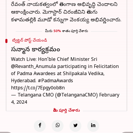
రేవంత్ నాయకత్వంలో తెలంగాణ అభివృద్ధి చెందాలని
ఆకాంక్షించారు. మెగాస్టార్ చిరంజీవిని తెలుగు
కళామతల్లికి మూడో కన్నుగా వెంకయ్య అభివర్ణించారు.
మీరు
50%
శాతం పూర్తి చేశారు
ట్విట్టర్ పోస్ట్ చేయండి
సన్మాన కార్యక్రమం
Watch Live: Hon’ble Chief Minister Sri
@Revanth_Anumula
participating in Felicitation
of Padma Awardees at Shilpakala Vedika,
Hyderabad.
#PadmaAwards
https://t.co/7Epgy0ob8n
— Telangana CMO (@TelanganaCMO)
February
4, 2024
మీరు పూర్తి చేశారు