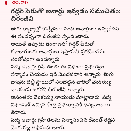
తెలంగాణ
గద్దర్ పేరుతో అవార్డు ఇవ్వడం సముచితం:
చిరంజీవి
తెలుగు రాష్ట్రాల్లో కొన్నేళ్లుగా నంది అవార్డులు ఇవ్వలేదని
ఈ సందర్భంగా చిరంజీవి స్పందించారు.
అయితే ఇప్పుడు తెలంగాణలో గద్దర్ పేరుతో
కళాకారులకు అవార్డులు ఇస్తామని ప్రకటించడం
సంతోషంగా ఉందన్నారు.
పద్మ అవార్డు గ్రహీతలకు ఈ విధంగా ప్రభుత్వం
సన్మానం చేయడం ఇదే మొదటిసారి అన్నారు. తెలుగు
భాషను దిల్లీ స్థాయిలో నిలబెట్టిన వారిలో వెంకయ్య
నాయుడు ఒకరని చిరంజీవి అన్నారు.
అనంతరం వెంకయ్య నాయుడు మాట్లాడారు. పద్మ
విభూషణ్ ఇచ్చిన కేంద్ర ప్రభుత్వానికి ధన్యవాదాలు
తెలిపారు.
పద్మ అవార్డు గ్రహీతలను సన్మానించిన రేవంత్ రెడ్డిని
వెంకయ్య అభినందించారు.