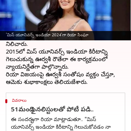
ఈ వార్తాకథనం ఏంటి
ఈ ఏడాది మిస్‌ యూనివర్స్‌ ఇండియా కిరీటాన్ని రియా
సింఘా దక్కించుకున్నారు.
జైపూర్
లో జరిగిన 'మిస్‌
'మిస్ యూనివర్స్ ఇండియా 2024'గా రియా సింఘా
యూనివర్స్‌ ఇండియా 2024' పోటీల్లో ఆమె విజేతగా
నిలిచారు.
2015లో మిస్‌ యూనివర్స్‌ ఇండియా కిరీటాన్ని
గెలుచుకున్న ఊర్వశీ రౌతేలా ఈ కార్యక్రమంలో
న్యాయనిర్ణేతగా పాల్గొన్నారు.
రియా విజయంపై ఊర్వశీ సంతోషం వ్యక్తం చేస్తూ,
వివరాలు
51మంది ఫైనలిస్టులతో పోటీ పడి..
ఈ సందర్భంగా రియా మాట్లాడుతూ.. "మిస్‌
యూనివర్స్‌ ఇండియా కిరీటాన్ని గెలుచుకోవడం నా