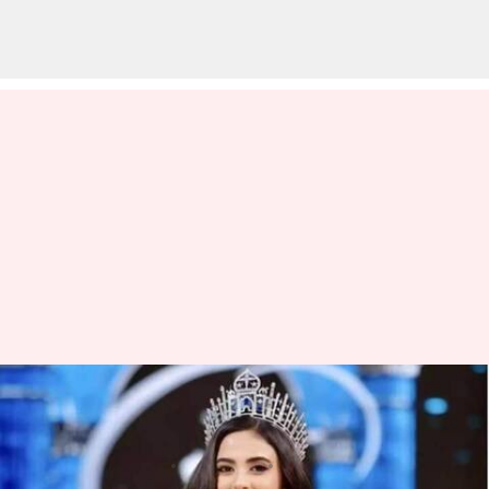
Rhea Singha: 'మిస్ యూనివర్స్
ఇండియా 2024'గా రియా సింఘా
వ్రాసిన వారు
Sep 23, 2024
09:29 am
Sirish Praharaju