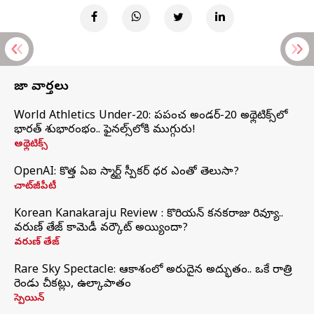
తాజా వార్తలు
World Athletics Under-20: ప్రపంచ అండర్-20 అథ్లెటిక్స్‌లో
భారత్‌ శుభారంభం.. ఫైనల్స్‌లోకి ముగ్గురు!
అథ్లెటిక్స్
OpenAI: కొత్త ఏఐ స్మార్ట్ స్పీకర్ ధర ఎంతో తెలుసా?
చాట్‌జీపీటీ
Korean Kanakaraju Review : కొరియన్ కనకరాజు రివ్యూ..
వరుణ్ తేజ్ కామెడీ వర్కౌట్ అయ్యిందా?
వరుణ్ తేజ్
Rare Sky Spectacle: ఆకాశంలో అరుదైన అద్భుతం.. ఒకే రాత్రి
రెండు చీకట్లు, ఉల్కాపాతం
స్పెయిన్