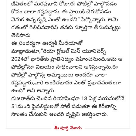
జీవితంలో మరపురాని రోజు.ఈ పోటీల్లో పాల్గొనడం
కోసం చాలా కష్టపడ్డాను. ఈ స్థాయికి చేరుకోవడం
వెనుక ఉన్న కృషి ఎంతో ఉందని" పేర్కొన్నారు. ఆమె
గతంలో గెలిచినవారిని తనకు స్ఫూర్తిగా తీసుకున్నట్లు
తెలిపారు.
ఈ సందర్భంగా ఊర్వశీ మీడియాతో
మాట్లాడుతూ,"రియా గ్లోబల్ మిస్‌ యూనివర్స్‌
2024లో భారత్‌కు ప్రాతినిధ్యం వహించనుంది.ఆమె ఆ
పోటీల్లోనూ విజయం సాధించాలని ఆశిస్తున్నాను.ఈ
పోటీల్లో పాల్గొన్న అమ్మాయిలు అందరూ చాలా
కష్టపడ్డారు,వారి అంకితభావం ఎంతో ప్రభావవంతంగా
ఉంది" అని అన్నారు.
గుజరాత్‌కు చెందిన రియాసింఘా 18 ఏళ్ల వయసులోనే
51మంది ఫైనలిస్టులతో పోటీ పడుతూ ఈ కిరీటాన్ని
సొంతం చేసుకుని అందరి దృష్టిని ఆకర్షించారు.
మీరు పూర్తి చేశారు