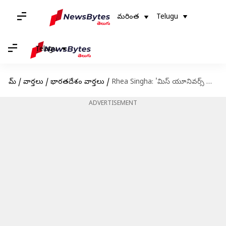
మరింత
Telugu
Telugu
హోమ్
/
వార్తలు
/
భారతదేశం వార్తలు
/
Rhea Singha: 'మిస్ యూనివర్స్ ఇండియా 2024'గా రియా సింఘా
ADVERTISEMENT