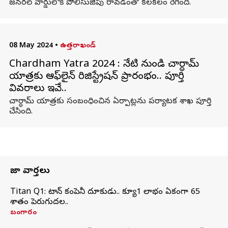
జనరల్ వార్డులోకి పోలీసుజీపు రావడంతో కలకలం రేగింది.
08 May 2024
•
ఉత్తరాఖండ్
Chardham Yatra 2024 : నేటి నుండి చార్ధామ్
యాత్రకు ఆఫ్‌లైన్ రిజిస్ట్రేషన్ ప్రారంభం.. పూర్తి
వివరాలు ఇవే..
చార్ధామ్ యాత్రకు సంబంధించిన ఏర్పాట్లను పర్యాటక శాఖ పూర్తి
చేసింది.
తాజా వార్తలు
Titan Q1: టైటాన్ కంపెనీ దూకుడు.. క్యూ1 లాభం ఏకంగా 65
శాతం పెరుగుదల..
బంగారం