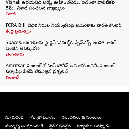
Vishal: ఉదయనిధి అరెస్ట్‌ ఊహించలేదు.. ఇదంతా పొలిటికల్
గేమ్ : విశాల్ సంచలన వ్యాఖ్యలు
విశాల్
FCRA Bill: విదేశీ నిధుల నియంత్రణపై అమెరికాకు భారత్‌ కౌంటర్
కేంద్ర ప్రభుత్వం
SpaceX: బెంగళూరు స్టార్టప్‌ 'ఎవరెస్ట్'.. స్పేస్‌ఎక్స్ తరహా రాకెట్‌
ఇంజిన్‌ ఆవిష్కరణ
బెంగళూరు
Amritsar: పంజాబ్‌లో టాప్ పోలీస్ అధికారికి బదిలీ.. పంజాబ్
సర్కార్‌పై బీజేపీ లేవనెత్తిన ప్రశ్నలివే..
పంజాబ్
మా గురించి
గోప్యతా విధానం
నిబంధనలు & షరతులు
మమ్మల్ని సంప్రదించండి
నైతిక ప్రవర్తన
ఫిర్యాదుల పరిష్కారం