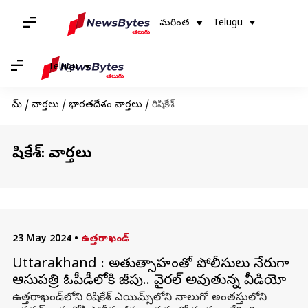
మరింత
Telugu
Telugu
హోమ్
/
వార్తలు
/
భారతదేశం వార్తలు
/
రిషికేశ్
రిషికేశ్: వార్తలు
23 May 2024
•
ఉత్తరాఖండ్
Uttarakhand : అత్యుత్సాహంతో పోలీసులు నేరుగా
ఆసుపత్రి ఓపీడీలోకి జీపు.. వైరల్ అవుతున్న వీడియో
ఉత్తరాఖండ్‌లోని రిషికేశ్ ఎయిమ్స్‌లోని నాలుగో అంతస్తులోని