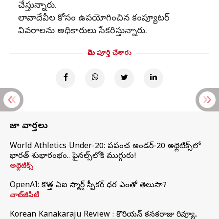
చేస్తున్నారు.
లావాదేవీల కోసం ఉపయోగించిన కంప్యూటర్
వివరాలను అధికారులు సేకరిస్తున్నారు.
మీరు పూర్తి చేశారు
తాజా వార్తలు
World Athletics Under-20: ప్రపంచ అండర్-20 అథ్లెటిక్స్‌లో
భారత్‌ శుభారంభం.. ఫైనల్స్‌లోకి ముగ్గురు!
అథ్లెటిక్స్
OpenAI: కొత్త ఏఐ స్మార్ట్ స్పీకర్ ధర ఎంతో తెలుసా?
చాట్‌జీపీటీ
Korean Kanakaraju Review : కొరియన్ కనకరాజు రివ్యూ..