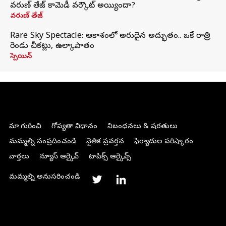
వరుణ్ తేజ్ కామెడీ వర్కౌట్ అయ్యిందా?
వరుణ్ తేజ్
Rare Sky Spectacle: ఆకాశంలో అరుదైన అద్భుతం.. ఒకే రాత్రి
రెండు చీకట్లు, ఉల్కాపాతం
స్పెయిన్
మా గురించి
గోప్యతా విధానం
నిబంధనలు & షరతులు
మమ్మల్ని సంప్రదించండి
నైతిక ప్రవర్తన
ఫిర్యాదుల పరిష్కారం
వార్తలు
న్యూస్ ఆర్కైవ్
టాపిక్స్ ఆర్కైవ్స్
మమ్మల్ని అనుసరించండి