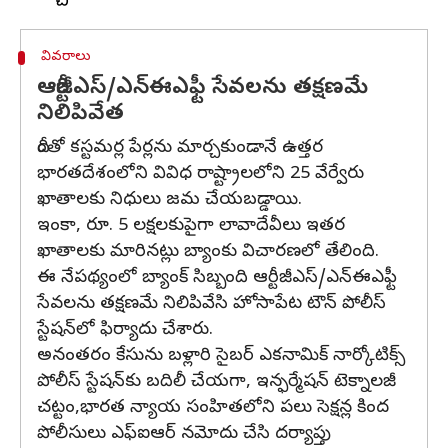
వివరాలు
ఆర్టీజీఎస్/ఎన్ఈఎఫ్టీ సేవలను తక్షణమే
నిలిపివేత
దీంతో కస్టమర్ల పేర్లను మార్చకుండానే ఉత్తర
భారతదేశంలోని వివిధ రాష్ట్రాలలోని 25 వేర్వేరు
ఖాతాలకు నిధులు జమ చేయబడ్డాయి.
ఇంకా, రూ. 5 లక్షలకుపైగా లావాదేవీలు ఇతర
ఖాతాలకు మారినట్లు బ్యాంకు విచారణలో తేలింది.
ఈ నేపథ్యంలో బ్యాంక్ సిబ్బంది ఆర్టీజీఎస్/ఎన్ఈఎఫ్టీ
సేవలను తక్షణమే నిలిపివేసి హోసాపేట టౌన్ పోలీస్
స్టేషన్‌లో ఫిర్యాదు చేశారు.
అనంతరం కేసును బళ్లారి సైబర్ ఎకనామిక్ నార్కోటిక్స్
పోలీస్ స్టేషన్‌కు బదిలీ చేయగా, ఇన్ఫర్మేషన్ టెక్నాలజీ
చట్టం,భారత న్యాయ సంహితలోని పలు సెక్షన్ల కింద
పోలీసులు ఎఫ్ఐఆర్ నమోదు చేసి దర్యాప్తు