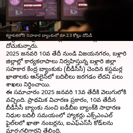
వ్రాసిన వారు
Jan 24, 2025
11:15 am
Sirish Praharaju
ఈ వార్తాకథనం ఏంటి
కర్ణాటక
రాష్ట్రంలోని విజయనగరలోని ఓ సహకార
కర్ణాటకలోని సహకార బ్యాంకులో రూ.2.3 కోట్లు దోపిడీ
బ్యాంకులో సైబర్ నేరగాళ్లు రూ.2.34 కోట్లు
దోచుకున్నారు.
2025 జనవరి 10వ తేదీ నుండి విజయనగరం, బళ్లారి
జిల్లాల్లో కార్యకలాపాలు నిర్వహిస్తున్న బళ్లారి జిల్లా
సహకార కేంద్ర బ్యాంకుకు (బీడీసీసీ) చెందిన కస్టమర్ల
ఖాతాలకు ఆన్‌లైన్‌లో బదిలీలు జరగడం లేదని పలు
శాఖలు నిర్ధారించాయి.
ఈ సమాచారం 2025 జనవరి 13వ తేదీకి వెలుగులోకి
వచ్చింది. ప్రాథమిక విచారణ ప్రకారం, 10వ తేదీన
బీడీసీసీ బ్యాంకు నుంచి ఐడీబీఐ బ్యాంక్‌కి సాధారణ
నిధుల బదిలీ సమయంలో హ్యాకర్లు ఎక్స్ఎంఎల్
ఫైల్‌లలో ఖాతా నంబర్లను, ఐఎఫ్‌ఎస్‌సీ కోడ్‌లను