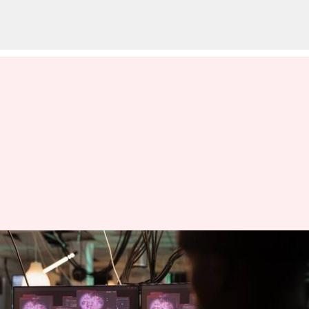
BDCC Bank: కర్ణాటకలోని సహకార
బ్యాంకులో దోపిడీ.. బ్యాంక్ కస్టమర్ల
ఖాతాల్లో నుంచి రూ.2.3 కోట్లు చోరీ