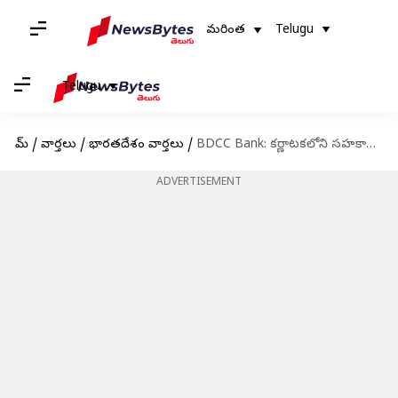
మరింత
Telugu
Telugu
హోమ్
/
వార్తలు
/
భారతదేశం వార్తలు
/
BDCC Bank: కర్ణాటకలోని సహకార బ్యాంకులో దోపిడీ.. బ్యాంక్ కస్టమర్ల ఖాతాల్లో నుంచి రూ.2.3 కోట్లు చోరీ
ADVERTISEMENT