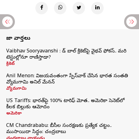
తాజా వార్తలు
Vaibhav Sooryavanshi : రెడ్ బాల్ క్రికెట్‌పై వైభవ్ ఫోకస్.. మరి
టెస్టుల్లోనూ రాణిస్తాడా?
క్రికెట్
Anil Menon: విజయవంతంగా స్పేస్‌వాక్‌ చేసిన భారత సంతతి
వ్యోమగామి అనిల్‌ మేనన్
వ్యోమగామి
US Tariffs: భారత్‌పై 100% టారిఫ్‌ మోత.. అమెరికా సెనెట్‌లో
కీలక బిల్లుకు ఆమోదం
అమెరికా
CM Chandrababu: బీసీల సంరక్షణకు ప్రత్యేక చట్టం..
ముసాయిదా సిద్ధం: చంద్రబాబు
చంద్రబాబు నాయుడు