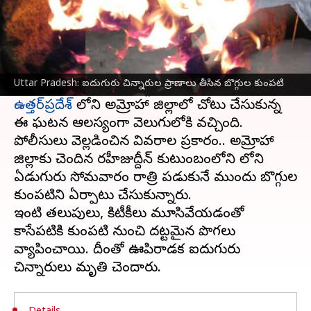
ఈ వార్తాకథనం ఏంటి
ఇంట్లో నిద్రిస్తున్న ఒకే కుటుంబానికి చెందిన ఐదుగురు
చిన్నారులు ఊపిరాడక మృతి చెందారు. పరిస్థితి
Uttar Pradesh: ఐదుగురు చిన్నారుల ప్రాణాలు తీసిన బొగ్గుల కుంపటి
ఉత్తర్‌ప్రదేశ్
లోని అమ్రోహా జిల్లాలో చోటు చేసుకున్న
ఈ ఘటన ఆలస్యంగా వెలుగులోకి వచ్చింది.
పోలీసులు వెల్లడించిన వివరాల ప్రకారం.. అమ్రోహా
జిల్లాకు చెందిన రహీజుద్దీన్‌ కుటుంబంలోని లోని
ఏడుగురు సోమవారం రాత్రి పడుకునే ముందు బొగ్గుల
కుంపటిని ఏర్పాటు చేసుకున్నారు.
ఇంటి తలుపులు, కిటీకీలు మూసివేయడంతో
కాసేపటికి కుంపటి నుంచి దట్టమైన పొగలు
వ్యాపించాయి. దీంతో ఊపిరాడక ఐదుగురు