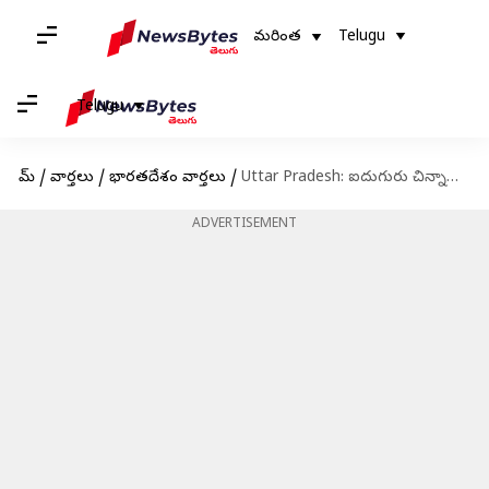
మరింత
Telugu
Telugu
హోమ్
/
వార్తలు
/
భారతదేశం వార్తలు
/
Uttar Pradesh: ఐదుగురు చిన్నారుల ప్రాణాలు తీసిన బొగ్గుల కుంపటి
ADVERTISEMENT