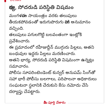
Details
భార్య, సోదరుడి పరిస్థితి విషమం
మంగళవారం సాయంత్రం వరకు తలుపులు
తీయకపోవడంతో ఇరుగుపొరుగు వారికి అనుమానం
వచ్చింది.
తలుపులు పగులగొట్టి బలవంతంగా ఇంట్లోకి
ప్రవేశించారు.
ఈ ప్రమాదంలో రహీజుద్దీన్‌ ముగ్గురు పిల్లలు, అతని
బంధువుల ఇద్దరు పిల్లలు మరణించారు.
అతని భార్య, సోదరుడి పరిస్థితి విషమంగా ఉన్నట్లు
సమాచారం.
పోలీసు సూపరింటెండెంట్ కున్వర్ అనుపమ్ సింగ్‌తో
సహా భారీ పోలీసు బలగాలు, పరిపాలనా అధికారులు
సంఘటనా స్థలానికి చేరుకుని కేసు నమోదు చేసి
దర్యాప్తు చేపట్టారు.
మీరు పూర్తి చేశారు