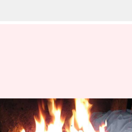
Uttar Pradesh: ఐదుగురు చిన్నారుల
ప్రాణాలు తీసిన బొగ్గుల కుంపటి
వ్రాసిన వారు
Jan 10, 2024
12:23 pm
Sirish Praharaju