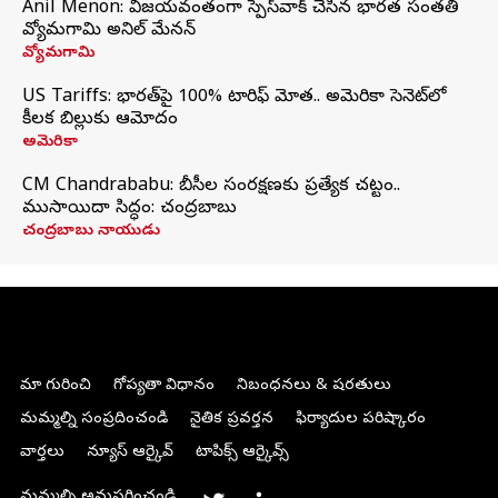
Anil Menon: విజయవంతంగా స్పేస్‌వాక్‌ చేసిన భారత సంతతి
వ్యోమగామి అనిల్‌ మేనన్
వ్యోమగామి
US Tariffs: భారత్‌పై 100% టారిఫ్‌ మోత.. అమెరికా సెనెట్‌లో
కీలక బిల్లుకు ఆమోదం
అమెరికా
CM Chandrababu: బీసీల సంరక్షణకు ప్రత్యేక చట్టం..
ముసాయిదా సిద్ధం: చంద్రబాబు
చంద్రబాబు నాయుడు
మా గురించి
గోప్యతా విధానం
నిబంధనలు & షరతులు
మమ్మల్ని సంప్రదించండి
నైతిక ప్రవర్తన
ఫిర్యాదుల పరిష్కారం
వార్తలు
న్యూస్ ఆర్కైవ్
టాపిక్స్ ఆర్కైవ్స్
మమ్మల్ని అనుసరించండి