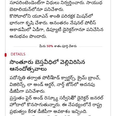
సూపరింటెండెంట్‌గా విధులు నిర్వర్తించారు. సాయుధ
బెటాలియన్‌లోనూ పనిచేశారు.
కొసోవాలోని యూఎన్‌ శాంతి పరిరక్షక మిషన్‌లో
భాగంగా కృషి చేశారు. అనంతరం నేషనల్ పోలీస్
అకాడమీలో ఏడీగా, డిప్యూటీ డైరెక్టర్‌గానూ పనిచేసిన
అనుభవం పొందారు.
మీరు
50%
శాతం పూర్తి చేశారు
DETAILS
సొంతూరు బెస్తవీధిలో వెల్లివిరిసిన
ఆనందోత్సవాలు
పదోన్నతి తర్వాత పోలీస్ హెడ్ క్వార్టర్స్, క్రైమ్ బ్రాంచ్,
విజిలెన్స్, లా అండ్ ఆర్డర్, నార్త్ జోన్‌లో అదనపు
డీజీపీగా పనిచేశారు.
ప్రస్తుతం ఫైర్ అండ్ రెస్క్యూ సర్వీసెస్‌లో డైరెక్టర్ జనరల్
హోదాలో కొనసాగుతున్నారు. ఈ నేపథ్యంలోనే రాష్ట్ర
ప్రభుత్వం కేరళ డీజీపీగా అవకాశం ఇచ్చింది.