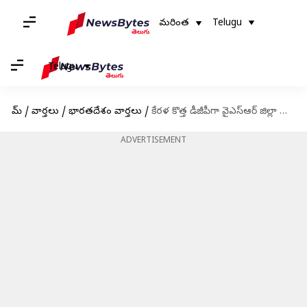
మరింత
Telugu
Telugu
హోమ్
/
వార్తలు
/
భారతదేశం వార్తలు
/
కేరళ కొత్త డీజీపీగా వైఎస్ఆర్‌ జిల్లా వాసి.. నేడు ఛార్జ్ తీసుకోనున్న దర్వేష్ సాహెబ్
ADVERTISEMENT