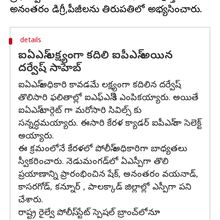
details
ఐఏఎస్ లక్ష్యంగా కదిలి ఐపీఎస్ అయిన
దర్వేష్ సాహెబ్‌
ఐఏఎస్ అధికారి కావడమే లక్ష్యంగా కదిలిన దర్వేష్
తొలిసారి ఫలితాల్లో ఐఎఫ్ఎస్ కి ఎంపికయ్యారు. అయితే
ఐఏఎస్ టార్గెట్ గా మరోసారి సివిల్స్ కు
సన్నద్ధమయ్యారు. ఈసారి కేరళ క్యాడర్‌ ఐపీఎస్ గా సెలెక్ట్
అయ్యారు.
ఈ క్రమంలోనే కేరళలో పోలీస్ అధికారిగా బాధ్యతలు
స్వీకరించారు. నెడుమంగడ్‌లో ఏఎస్పీగా తొలి
ప్రయాణాన్ని ప్రారంభించిన షేక్, అనంతరం వయనాడ్,
కాసరగోడ్, కన్నూర్ , పాలక్కాడ్ జిల్లాల్లో ఎస్పీగా పని
చేశారు.
రాష్ట్ర రైల్వే పోలీస్, స్టేట్ స్పెషల్ బ్రాంచ్‌లోనూ