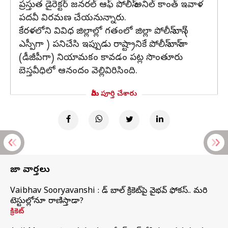
ప్రస్తుత డైరెక్టర్ జనరల్ ఆఫ్ పోలీస్ అనిల్ కాంత్ ఇవాళ
పదవీ విరమణ చేయనున్నారు.
కేరళలోని వివిధ జిల్లాల్లో గతంలో జిల్లా పోలీస్ బాస్ (
ఎస్పీగా ) పనిచేసి ఇప్పుడు రాష్ట్రానికే పోలీస్ బాస్ గా
(డీజీపీగా) నియామకం కావడం పట్ల సొంతూరు
బెస్తవీధిలో ఆనందం వెల్లివిరిసింది.
మీరు పూర్తి చేశారు
తాజా వార్తలు
Vaibhav Sooryavanshi : రెడ్ బాల్ క్రికెట్‌పై వైభవ్ ఫోకస్.. మరి
టెస్టుల్లోనూ రాణిస్తాడా?
క్రికెట్