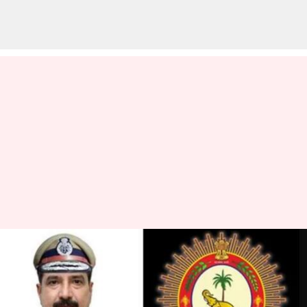
కేరళ కొత్త డీజీపీగా వైఎస్ఆర్‌ జిల్లా
వాసి.. నేడు ఛార్జ్ తీసుకోనున్న
దర్వేష్ సాహెబ్