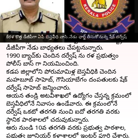
వ్రాసిన వారు
Jun 30, 2023
11:07 am
TEJAVYAS BESTHA
ఈ వార్తాకథనం ఏంటి
కేరళ
కొత్త డీజీపీగా ఏపీ వాసి నియామకమయ్యారు.
కేరళ కొత్త డీజీపీగా ఏపీ బెస్తవీధి వాసి..నేడు ఛార్జ్ తీసుకోనున్న షేక్ దర్వేష్
కడప జిల్లాకు చెందిన షేక్ దర్వేష్ సాహెబ్‌ ఆ రాష్ట్ర
డీజీపీగా నేడు బాధ్యతలు చేపట్టనున్నారు.
1990 బ్యాచ్‌కు చెందిన దర్వేష్ ను కేరళ ప్రభుత్వం
పోలీస్‌ బాస్‌ గా నియమించింది.
కడప జిల్లాలోని పోరుమామిళ్ల బెస్తవీధికి చెందిన
మహబూబ్‌ సాహెబ్‌, గౌసియాబేగం దంపతులకు షేక్
దర్వేష్ సాహెబ్‌ జన్మించారు.
ఆయన తండ్రి అటవీశాఖలో ఉద్యోగం చేస్తన్న క్రమంలో
బెస్తవీధిలోనే నివాసం ఉండేవారు. ఈ క్రమంలోనే
దర్వేష్ ఒకటో తరగతి నుంచి ఐదో తరగతి వరకు
స్థానిక పాఠశాలలో చదువుకున్నారు.
ఆరు నుండి 10వ తరగతి వరకు ప్రభుత్వ పాఠశాల,
ప్రభుత్వ జూనియర్ కళాశాలలో ఇంటర్ పూర్తి చేశారు.