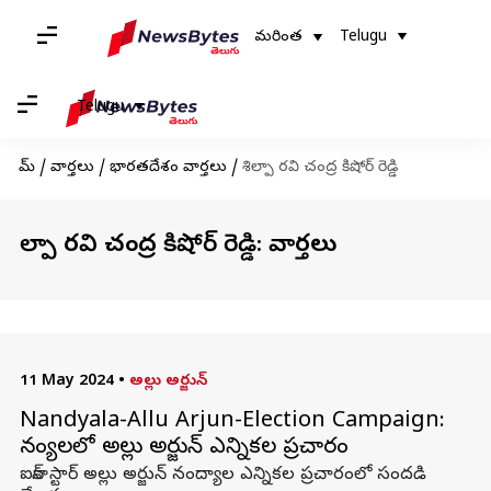
మరింత
Telugu
Telugu
హోమ్
/
వార్తలు
/
భారతదేశం వార్తలు
/
శిల్పా రవి చంద్ర కిషోర్ రెడ్డి
శిల్పా రవి చంద్ర కిషోర్ రెడ్డి: వార్తలు
11 May 2024
•
అల్లు అర్జున్
Nandyala-Allu Arjun-Election Campaign:
నంద్యాలలో అల్లు అర్జున్​ ఎన్నికల ప్రచారం
ఐకాన్​ స్టార్​ అల్లు అర్జున్ నంద్యాల ఎన్నికల ప్రచారంలో సందడి