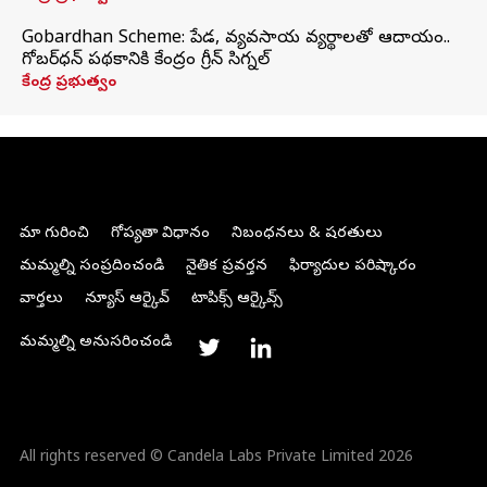
Gobardhan Scheme: పేడ, వ్యవసాయ వ్యర్థాలతో ఆదాయం..
గోబర్‌ధన్ పథకానికి కేంద్రం గ్రీన్ సిగ్నల్
కేంద్ర ప్రభుత్వం
మా గురించి
గోప్యతా విధానం
నిబంధనలు & షరతులు
మమ్మల్ని సంప్రదించండి
నైతిక ప్రవర్తన
ఫిర్యాదుల పరిష్కారం
వార్తలు
న్యూస్ ఆర్కైవ్
టాపిక్స్ ఆర్కైవ్స్
మమ్మల్ని అనుసరించండి
All rights reserved © Candela Labs Private Limited 2026