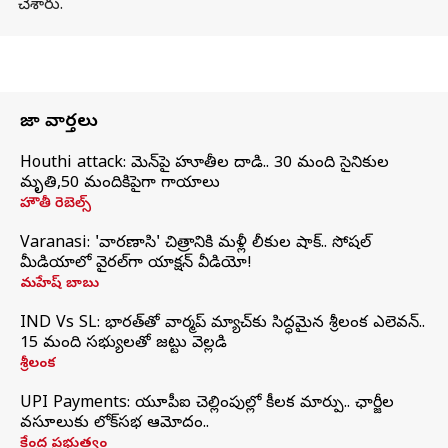
చేశారు.
తాజా వార్తలు
Houthi attack: యెమెన్‌పై హూతీల దాడి.. 30 మంది సైనికుల
మృతి,50 మందికిపైగా గాయాలు
హౌతీ రెబెల్స్
Varanasi: 'వారణాసి' చిత్రానికి మళ్లీ లీకుల షాక్.. సోషల్
మీడియాలో వైరల్‌గా యాక్షన్ వీడియో!
మహేష్ బాబు
IND Vs SL: భారత్‌తో వార్మప్‌ మ్యాచ్‌కు సిద్ధమైన శ్రీలంక ఎలెవన్..
15 మంది సభ్యులతో జట్టు వెల్లడి
శ్రీలంక
UPI Payments: యూపీఐ చెల్లింపుల్లో కీలక మార్పు.. ఛార్జీల
వసూలుకు లోక్‌సభ ఆమోదం..
కేంద్ర ప్రభుత్వం