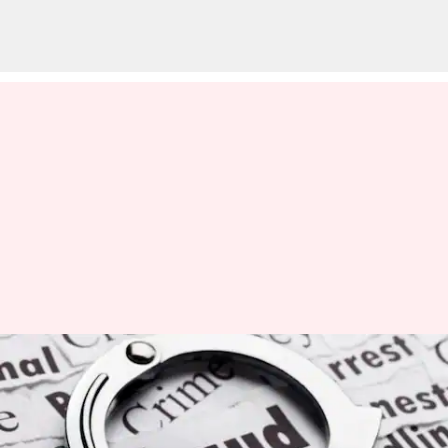
శ్రీ గురు రాఘవేంద్ర సహకార బ్యాంకు
కుంభకోణం: 1000కోట్ల స్వాహా
కేసులో ఒకరు అరెస్టు