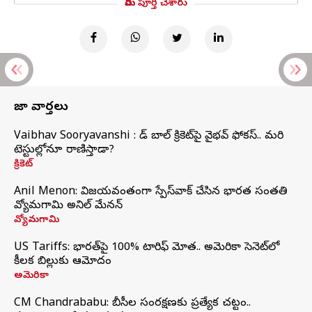
మీరు పూర్తి చేశారు
తాజా వార్తలు
Vaibhav Sooryavanshi : రెడ్ బాల్ క్రికెట్‌పై వైభవ్ ఫోకస్.. మరి
టెస్టుల్లోనూ రాణిస్తాడా?
క్రికెట్
Anil Menon: విజయవంతంగా స్పేస్‌వాక్‌ చేసిన భారత సంతతి
వ్యోమగామి అనిల్‌ మేనన్
వ్యోమగామి
US Tariffs: భారత్‌పై 100% టారిఫ్‌ మోత.. అమెరికా సెనెట్‌లో
కీలక బిల్లుకు ఆమోదం
అమెరికా
CM Chandrababu: బీసీల సంరక్షణకు ప్రత్యేక చట్టం..