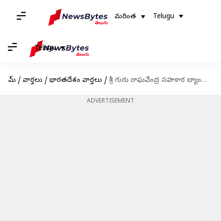
మరింత
Telugu
Telugu
హోమ్
/
వార్తలు
/
భారతదేశం వార్తలు
/
శ్రీ గురు రాఘవేంద్ర సహకార బ్యాంకు కుంభకోణం: 1000కోట్ల స్వాహా కేసులో ఒకరు అరెస్టు
ADVERTISEMENT