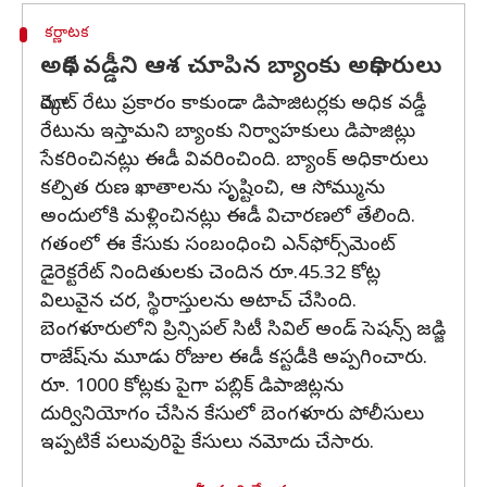
కర్ణాటక
అధిక వడ్డీని ఆశ చూపిన బ్యాంకు అధికారులు
మార్కెట్ రేటు ప్రకారం కాకుండా డిపాజిటర్లకు అధిక వడ్డీ
రేటును ఇస్తామని బ్యాంకు నిర్వాహకులు డిపాజిట్లు
సేకరించినట్లు ఈడీ వివరించింది. బ్యాంక్ అధికారులు
కల్పిత రుణ ఖాతాలను సృష్టించి, ఆ సోమ్మును
అందులోకి మళ్లించినట్లు ఈడీ విచారణలో తేలింది.
గతంలో ఈ కేసుకు సంబంధించి ఎన్‌ఫోర్స్‌మెంట్
డైరెక్టరేట్ నిందితులకు చెందిన రూ.45.32 కోట్ల
విలువైన చర, స్థిరాస్తులను అటాచ్ చేసింది.
బెంగళూరులోని ప్రిన్సిపల్ సిటీ సివిల్ అండ్ సెషన్స్ జడ్జి
రాజేష్‌ను మూడు రోజుల ఈడీ కస్టడీకి అప్పగించారు.
రూ. 1000 కోట్లకు పైగా పబ్లిక్ డిపాజిట్లను
దుర్వినియోగం చేసిన కేసులో బెంగళూరు పోలీసులు
ఇప్పటికే పలువురిపై కేసులు నమోదు చేసారు.