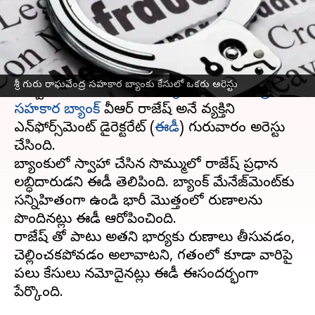
వ్రాసిన వారు
Feb 23, 2023
05:47 pm
Stalin
ఈ వార్తాకథనం ఏంటి
రూ.1000 కోట్లకు పైగా పబ్లిక్ డిపాజిట్లను
శ్రీ గురు రాఘవేంద్ర సహకార బ్యాంకు కేసులో ఒకరు అరెస్టు
దుర్వినియోగం చేసిన కేసులో
శ్రీ గురు రాఘవేంద్ర
సహకార బ్యాంక్
వీఆర్ రాజేష్ అనే వ్యక్తిని
ఎన్‌ఫోర్స్‌మెంట్ డైరెక్టరేట్ (
ఈడీ
) గురువారం అరెస్టు
చేసింది.
బ్యాంకులో స్వాహా చేసిన సొమ్ములో రాజేష్ ప్రధాన
లబ్ధిదారుడని ఈడీ తెలిపింది. బ్యాంక్ మేనేజ్‌మెంట్‌కు
సన్నిహితంగా ఉండి భారీ మొత్తంలో రుణాలను
పొందినట్లు ఈడీ ఆరోపించింది.
రాజేష్ తో పాటు అతని భార్యకు రుణాలు తీసుకోవడం,
చెల్లించకపోవడం అలావాటని, గతంలో కూడా వారిపై
పలు కేసులు నమోదైనట్లు ఈడీ ఈసందర్భంగా