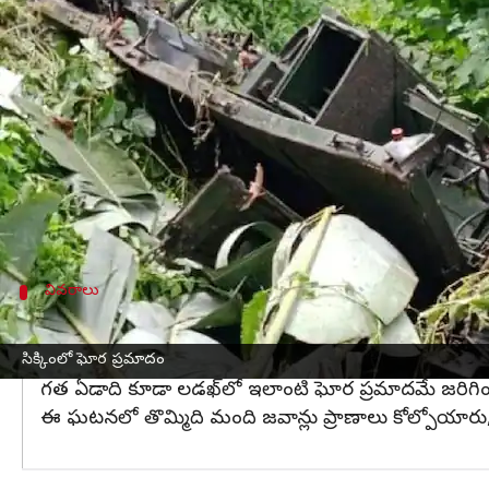
వ్రాసిన వారు
Sep 05, 2024
05:20 pm
Sirish Praharaju
ఈ వార్తాకథనం ఏంటి
సిక్కిం
లో ఘోర ప్రమాదం జరిగింది.
పశ్చిమ బెంగాల్‌
లోని పె
ఈ ఘటనలో నలుగురు జవాన్లు ప్రాణాలు కోల్పోయారు. ర
పడిపోయింది.
సమాచారం అందగానే ఆర్మీ,పోలీసు బృందాలు సంఘటనా స్థ
వివరాలు
లడఖ్‌లో ఇలాంటి ప్రమాదమే
ఈ సిబ్బంది పశ్చిమ బెంగాల్ బినాగురిలోని ఎన్‌రోట్ మిషన్ క
సిక్కింలో ఘోర ప్రమాదం
గత ఏడాది కూడా లడఖ్‌లో ఇలాంటి ఘోర ప్రమాదమే జరిగింది
ఈ ఘటనలో తొమ్మిది మంది జవాన్లు ప్రాణాలు కోల్పోయారు,