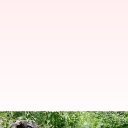
Army Vehicle Accident: సిక్కింలో 