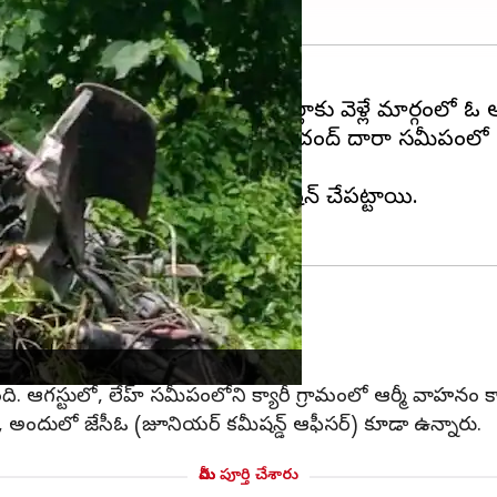
డాంగ్ నుండి సిక్కింలోని పాక్యోంగ్ జిల్లాకు వెళ్లే మార్గంలో 
ెనోక్ రోంగ్లీ రాష్ట్ర రహదారిపై దలోప్‌చంద్ దారా సమీ
లానికి చేరుకుని రెస్క్యూ ఆపరేషన్ చేపట్టాయి.
మాండ్ విభాగానికి చెందినవారు.
. ఆగస్టులో, లేహ్ సమీపంలోని క్యారీ గ్రామంలో ఆర్మీ వాహనం 
 అందులో జేసీఓ (జూనియర్ కమీషన్డ్ ఆఫీసర్) కూడా ఉన్నారు.
మీరు పూర్తి చేశారు