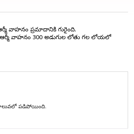
ఓ ఆర్మీ వాహనం ప్రమాదానికి గురైంది.
పంలో ఆర్మీ వాహనం 300 అడుగుల లోతు గల లోయలో
కాలువలో పడిపోయింది.