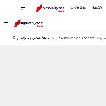
భారతదేశం
బిజినెస్
Telugu
హోమ్
/
వార్తలు
/
భారతదేశం వార్తలు
/
Army Vehicle Accident: సిక్కిం