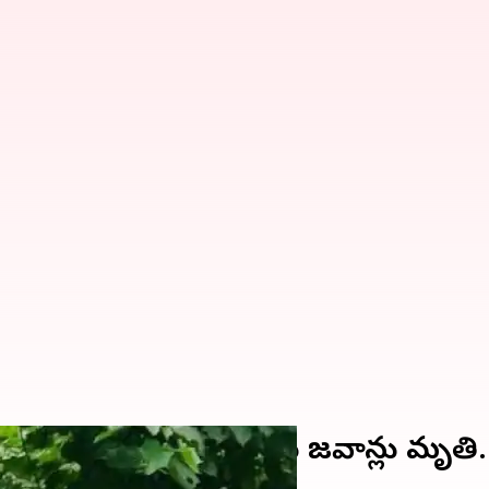
ఘోర ప్రమాదం.. నలుగురు జవాన్లు మృతి.