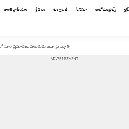
అంతర్జాతీయం
క్రీడలు
టెక్నాలజీ
సినిమా
ఆటోమొబైల్స్
లైఫ్
లో ఘోర ప్రమాదం.. నలుగురు జవాన్లు మృతి..
ADVERTISEMENT