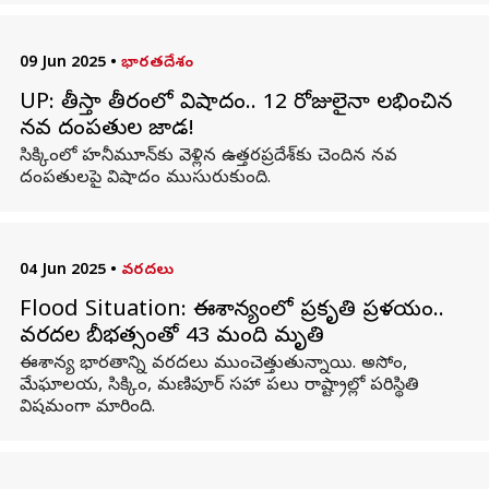
09 Jun 2025
•
భారతదేశం
UP: తీస్తా తీరంలో విషాదం.. 12 రోజులైనా లభించిన
నవ దంపతుల జాడ!
సిక్కింలో హనీమూన్‌కు వెళ్లిన ఉత్తరప్రదేశ్‌కు చెందిన నవ
దంపతులపై విషాదం ముసురుకుంది.
04 Jun 2025
•
వరదలు
Flood Situation: ఈశాన్యంలో ప్రకృతి ప్రళయం..
వరదల బీభత్సంతో 43 మంది మృతి
ఈశాన్య భారతాన్ని వరదలు ముంచెత్తుతున్నాయి. అసోం,
మేఘాలయ, సిక్కిం, మణిపూర్‌ సహా పలు రాష్ట్రాల్లో పరిస్థితి
విషమంగా మారింది.