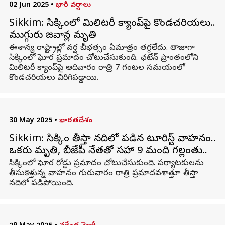
02 Jun 2025
•
భారీ వర్షాలు
Sikkim: సిక్కింలో మిలిటరీ క్యాంప్‌పై కొండచరియలు..
ముగ్గురు జవాన్ల మృతి
ఈశాన్య రాష్ట్రాల్లో వర్ష బీభత్సం ఏమాత్రం తగ్గలేదు. తాజాగా
సిక్కింలో ఘోర ప్రమాదం చోటుచేసుకుంది. ఛటేన్‌ ప్రాంతంలోని
మిలిటరీ క్యాంప్‌పై ఆదివారం రాత్రి 7 గంటల సమయంలో
కొండచరియలు విరిగిపడ్డాయి.
30 May 2025
•
భారతదేశం
Sikkim: సిక్కిం తీస్తా నదిలో పడిన టూరిస్ట్ వాహనం..
ఒకరు మృతి, బీజేపీ నేతతో సహా 9 మంది గల్లంతు..
సిక్కింలో ఘోర రోడ్డు ప్రమాదం చోటుచేసుకుంది. పర్యాటకులను
తీసుకెళ్తున్న వాహనం గురువారం రాత్రి ప్రమాదవశాత్తూ తీస్తా
నదిలో పడిపోయింది.