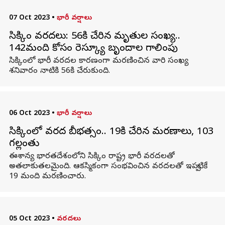
07 Oct 2023
•
భారీ వర్షాలు
సిక్కిం వరదలు: 56కి చేరిన మృతుల సంఖ్య..
142మంది కోసం రెస్క్యూ బృందాల గాలింపు
సిక్కింలో భారీ వరదల కారణంగా మరణించిన వారి సంఖ్య
శనివారం నాటికి 56కి చేరుకుంది.
06 Oct 2023
•
భారీ వర్షాలు
సిక్కింలో వరద బీభత్సం.. 19కి చేరిన మరణాలు, 103
గల్లంతు
ఈశాన్య భారతదేశంలోని సిక్కిం రాష్ట్ర భారీ వరదలతో
అతలాకుతలమైంది. ఆకస్మికంగా సంభవించిన వరదలతో ఇప్పటికే
19 మంది మరణించారు.
05 Oct 2023
•
వరదలు