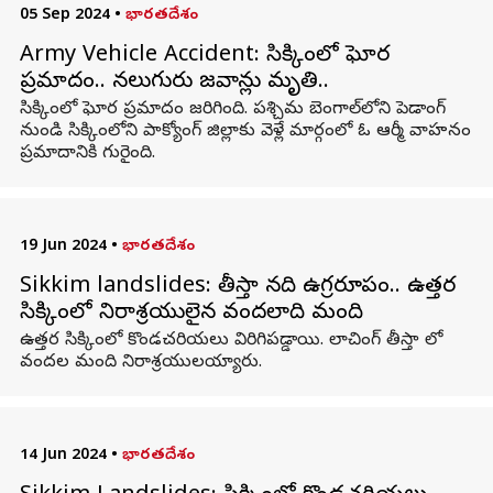
05 Sep 2024
•
భారతదేశం
Army Vehicle Accident: సిక్కింలో ఘోర
ప్రమాదం.. నలుగురు జవాన్లు మృతి..
సిక్కింలో ఘోర ప్రమాదం జరిగింది. పశ్చిమ బెంగాల్‌లోని పెడాంగ్
నుండి సిక్కింలోని పాక్యోంగ్ జిల్లాకు వెళ్లే మార్గంలో ఓ ఆర్మీ వాహనం
ప్రమాదానికి గురైంది.
19 Jun 2024
•
భారతదేశం
Sikkim landslides: తీస్తా నది ఉగ్రరూపం.. ఉత్తర
సిక్కింలో నిరాశ్రయులైన వందలాది మంది
ఉత్తర సిక్కింలో కొండచరియలు విరిగిపడ్డాయి. లాచింగ్ తీస్తా లో
వందల మంది నిరాశ్రయులయ్యారు.
14 Jun 2024
•
భారతదేశం