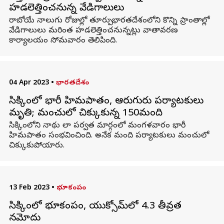
హడలెత్తించనున్న వేడిగాలులు
రాబోయే నాలుగు రోజుల్లో తూర్పు భారతదేశంలోని కొన్ని ప్రాంతాల్లో
వేడిగాలులు మరింత హడలెత్తించనున్నట్లు వాతావరణ
కార్యాలయం సోమవారం తెలిపింది.
04 Apr 2023
•
భారతదేశం
సిక్కింలో భారీ హిమపాతం, ఆరుగురు పర్యాటకులు
మృతి; మంచులో చిక్కుకున్న 150మంది
సిక్కింలోని నాథు లా పర్వత మార్గంలో మంగళవారం భారీ
హిమపాతం సంభవించింది. అనేక మంది పర్యాటకులు మంచులో
చిక్కుకుపోయారు.
13 Feb 2023
•
భూకంపం
సిక్కింలో భూకంపం, యుక్సోమ్‌లో 4.3 తీవ్రత
నమోదు