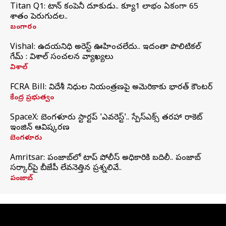
Titan Q1: టైటాన్ కంపెనీ దూకుడు.. క్యూ1 లాభం ఏకంగా 65
శాతం పెరుగుదల..
బంగారం
Vishal: ఉదయనిధి అరెస్ట్‌ ఊహించలేదు.. ఇదంతా పొలిటికల్
గేమ్ : విశాల్ సంచలన వ్యాఖ్యలు
విశాల్
FCRA Bill: విదేశీ నిధుల నియంత్రణపై అమెరికాకు భారత్‌ కౌంటర్
కేంద్ర ప్రభుత్వం
SpaceX: బెంగళూరు స్టార్టప్‌ 'ఎవరెస్ట్'.. స్పేస్‌ఎక్స్ తరహా రాకెట్‌
ఇంజిన్‌ ఆవిష్కరణ
బెంగళూరు
Amritsar: పంజాబ్‌లో టాప్ పోలీస్ అధికారికి బదిలీ.. పంజాబ్
సర్కార్‌పై బీజేపీ లేవనెత్తిన ప్రశ్నలివే..
పంజాబ్