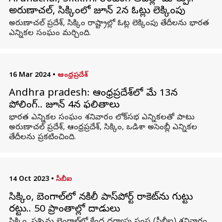
అరుణాచల్, సిక్కింలో జూన్ 2న ఓట్లు లెక్కింపు
అరుణాచల్ ప్రదేశ్, సిక్కిం రాష్ట్రాల్లో ఓట్ల లెక్కింపు తేదీలను భారత
ఎన్నికల సంఘం మర్చింది.
16 Mar 2024
•
ఆంధ్రప్రదేశ్
Andhra pradesh: ఆంధ్రప్రదేశ్‌లో మే 13న
పోలింగ్.. జూన్ 4న ఫలితాలు
భారత ఎన్నికల సంఘం శనివారం లోక్‌సభ ఎన్నికలతో పాటు
అరుణాచల్ ప్రదేశ్, ఆంధ్రప్రదేశ్, సిక్కిం, ఒడిశా అసెంబ్లీ ఎన్నికల
తేదీలను ప్రకటించింది.
14 Oct 2023
•
సీబీఐ
సిక్కిం, బెంగాల్‌లో నకిలీ పాస్‌పోర్ట్ రాకెట్‌ను గుట్టు
రట్టు.. 50 ప్రాంతాల్లో దాడులు