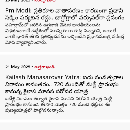
29 May 2025
•
నరేంద్ర మోదీ
Pm Modi: ప్రతికూల వాతావరణం కారణంగా ప్రధాని
సిక్కిం పర్యటన రద్దు.. బాగ్డోగ్రాలో వర్చువల్‌గా ప్రసంగం
పహల్గామ్‌లో జరిగిన ఉగ్రదాడి వెనుక భారతీయులను
విభజించాలనే ఉద్దేశంతో ముష్కరులు కుట్ర పన్నారని, అయితే
వారికి భారత్‌ తగిన ప్రతిస్పందనను ఇచ్చిందని ప్రధానమంత్రి నరేంద్ర
మోదీ వ్యాఖ్యానించారు.
21 May 2025
•
ఉత్తరాఖండ్
Kailash Manasarovar Yatra: ఐదు సంవత్సరాల
విరామం అనంతరం.. 720 మందితో మళ్లీ ప్రారంభం
కానున్న కైలాస మానస సరోవర యాత్ర
ఐదేళ్ల విరామం తర్వాత కైలాస మానస సరోవర యాత్ర మళ్లీ
ప్రారంభం కానుంది. ఈసారి మొత్తం 720 మంది భక్తులు ఈ
పుణ్యయాత్రలో పాల్గొననున్నారు.