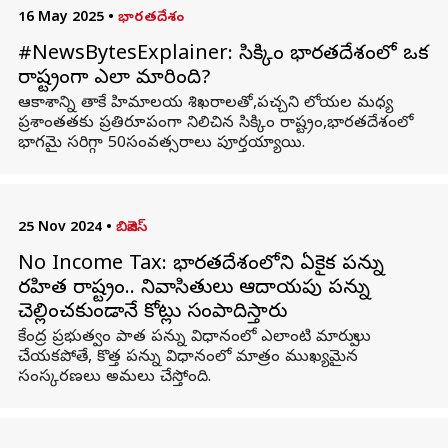
16 May 2025
•
భారతదేశం
#NewsBytesExplainer: సిక్కిం భారతదేశంలో ఒక
రాష్ట్రంగా ఎలా మారింది?
ఆకాశాన్ని తాకే హిమాలయ శిఖరాలతో,పచ్చని లోయల మధ్య
ప్రశాంతతకు ప్రతిరూపంగా నిలిచిన సిక్కిం రాష్ట్రం,భారతదేశంలో
భాగమై సరిగ్గా 50సంవత్సరాలు పూర్తయ్యాయి.
25 Nov 2024
•
బిజినెస్
No Income Tax: భారతదేశంలోని ఏకైక పన్ను
రహిత రాష్ట్రం.. నివాసితులు ఆదాయపు పన్ను
చెల్లించకుండానే కోట్లు సంపాదిస్తారు
కేంద్ర ప్రభుత్వం పాత పన్ను విధానంలో ఎలాంటి మార్పులు
చేయకపోతే, కొత్త పన్ను విధానంలో మాత్రం ముఖ్యమైన
సంస్కరణలు అమలు చేస్తోంది.