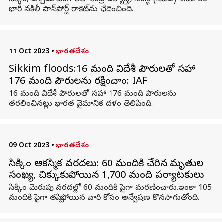
సిక్కిం, పశ్చిమ బెంగాల్‌లో కేంద్ర దర్యాప్తు సంస్థ (సీబీఐ) శనివారం
భారీ నకిలీ పాస్‌పోర్ట్ రాకెట్‌ను ఛేదించింది.
11 Oct 2023
•
భారతదేశం
Sikkim floods:16 మంది విదేశీ పౌరులతో సహా
176 మంది పౌరులను రక్షించాం: IAF
16 మంది విదేశీ పౌరులతో సహా 176 మంది పౌరులను
తరలించినట్లు భారత వైమానిక దళం తెలిపింది.
09 Oct 2023
•
భారతదేశం
సిక్కిం ఆకస్మిక వరదలు: 60 మందికి చేరిన మృతుల
సంఖ్య‌, చిక్కుకుపోయిన 1,700 మంది పర్యాటకులు
సిక్కిం మెరుపు వరదల్లో 60 మందికి పైగా మరణించారు.ఇంకా 105
మందికి పైగా తప్పిపోయిన వారి కోసం అన్వేషణ కొనసాగుతోంది.