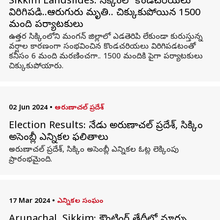
Sikkim Landslides: సిక్కింలో కొండచరియలు
విరిగిపడి..ఆరుగురు మృతి.. చిక్కుకుపోయిన 1500
మంది పర్యాటకులు
ఉత్తర సిక్కింలోని మంగన్ జిల్లాలో ఎడతెరిపి లేకుండా కురుస్తున్న
వర్షాల కారణంగా సంభవించిన కొండచరియలు విరిగిపడటంతో
కనీసం 6 మంది మరణించగా.. 1500 మందికి పైగా పర్యాటకులు
చిక్కుకుపోయారు.
02 Jun 2024
•
అరుణాచల్ ప్రదేశ్
Election Results: నేడు అరుణాచల్ ప్రదేశ్, సిక్కిం
అసెంబ్లీ ఎన్నికల ఫలితాలు
అరుణాచల్ ప్రదేశ్, సిక్కిం అసెంబ్లీ ఎన్నికల ఓట్ల లెక్కింపు
ప్రారంభమైంది.
17 Mar 2024
•
ఎన్నికల సంఘం
Arunachal, Sikkim: కౌంటింగ్ తేదీల్లో మార్పు..