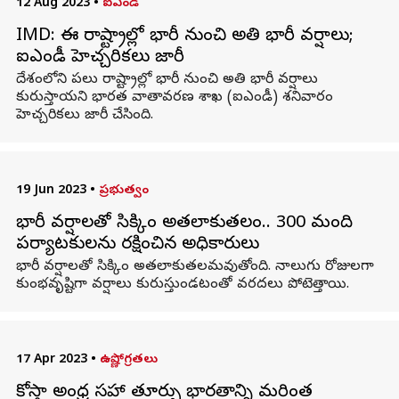
12 Aug 2023
•
ఐఎండీ
IMD: ఈ రాష్ట్రాల్లో భారీ నుంచి అతి భారీ వర్షాలు;
ఐఎండీ హెచ్చరికలు జారీ
దేశంలోని పలు రాష్ట్రాల్లో భారీ నుంచి అతి భారీ వర్షాలు
కురుస్తాయని భారత వాతావరణ శాఖ (ఐఎండీ) శనివారం
హెచ్చరికలు జారీ చేసింది.
19 Jun 2023
•
ప్రభుత్వం
భారీ వర్షాలతో సిక్కిం అతలాకుతలం.. 300 మంది
పర్యాటకులను రక్షించిన అధికారులు
భారీ వర్షాలతో సిక్కిం అతలాకుతలమవుతోంది. నాలుగు రోజులగా
కుంభవృష్టిగా వర్షాలు కురుస్తుండటంతో వరదలు పోటెత్తాయి.
17 Apr 2023
•
ఉష్ణోగ్రతలు
కోస్తా అంధ్ర సహా తూర్పు భారతాన్ని మరింత