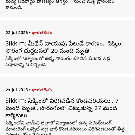
మధ్య సరిహద్దు వాణిజ్యం ఆగస్టు 1 నుంచి మళ్లీ ప్రారంభం
కానుంది.
22 Jul 2026
•
భారతదేశం
Sikkim: మీథేన్ వాయువు పేలుడే కారణం.. సిక్కిం
సొరంగ దుర్ఘటనలో 20 మంది మృతి
సిక్కింలో నిర్మాణంలో ఉన్న సొరంగం కూలిన ఘటన తీవ్ర
విషాదాన్ని మిగిల్చింది.
21 Jul 2026
•
భారతదేశం
Sikkim: సిక్కింలో విరిగిపడిన కొండచరియలు.. 7
మంది మృతి.. సొరంగంలో చిక్కుకున్న 27 మంది
కార్మికులు!
సిక్కింలోని నామ్‌చి జిల్లాలో నిర్మాణంలో ఉన్న సమర్‌దుంగ్-
మామరింగ్ టన్నెల్ వద్ద భారీ కొండచరియలు విరిగిపడటంతో తీవ్ర