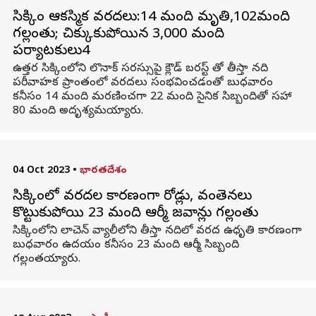
సిక్కిం ఆకస్మిక వరదలు:14 మంది మృతి,102మంది
గల్లంతు; చిక్కుకుపోయిన 3,000 మంది
పర్యాటకులు4
ఉత్తర సిక్కింలోని లొనాక్ సరస్సుపై క్లౌడ్ బరస్ట్ తో తీస్తా నది
పరీవాహక ప్రాంతంలో వరదలు సంభవించడంతో బుధవారం
కనీసం 14 మంది మరణించగా 22 మంది సైనిక సిబ్బందితో సహా
80 మంది అదృశ్యమయ్యారు.
04 Oct 2023
•
భారతదేశం
సిక్కింలో వరదల కారణంగా రోడ్లు, వంతెనలు
కొట్టుకుపోయి 23 మంది ఆర్మీ జవాన్లు గల్లంతు
సిక్కింలోని లాచెన్ వ్యాలీలోని తీస్తా నదిలో వరద ఉధృతి కారణంగా
బుధవారం ఉదయం కనీసం 23 మంది ఆర్మీ సిబ్బంది
గల్లంతయ్యారు.