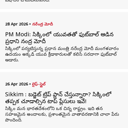
విషాదం చోటుచేసుకుంది.
28 Apr 2026
•
నరేంద్ర మోదీ
PM Modi: సిక్కింలో యువతతో ఫుట్‌బాల్‌ ఆడిన
ప్రధాని నరేంద్ర మోదీ
సిక్కింలో పర్యటిస్తున్న ప్రధాన మంత్రి నరేంద్ర మోదీ మంగళవారం
ఉదయం అక్కడి యువ క్రీడాకారులతో కలిసి సరదాగా ఫుట్‌బాల్‌
ఆడారు.
26 Apr 2026
•
లైఫ్-స్టైల్
Sikkim : బడ్జెట్ ట్రిప్ ప్లాన్ చేస్తున్నారా? సిక్కింలో
తప్పక చూడాల్సిన టాప్ ప్లేసులు ఇవే!
సిక్కిం మన భారతదేశంలోని ఒక చిన్న రాష్ట్రం. ఇది తన
సహజమైన అందాలకు, ప్రశాంతమైన వాతావరణానికి చాలా పేరు
పొందింది.