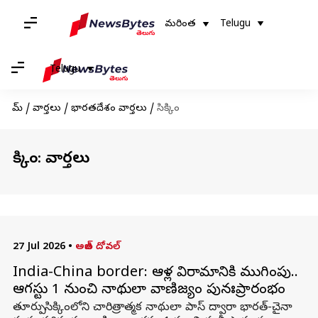
మరింత
Telugu
Telugu
హోమ్
/
వార్తలు
/
భారతదేశం వార్తలు
/
సిక్కిం
సిక్కిం: వార్తలు
27 Jul 2026
•
అజిత్ దోవల్‌
India-China border: ఆరేళ్ల విరామానికి ముగింపు..
ఆగస్టు 1 నుంచి నాథులా వాణిజ్యం పునఃప్రారంభం
తూర్పు సిక్కింలోని చారిత్రాత్మక నాథులా పాస్‌ ద్వారా భారత్-చైనా