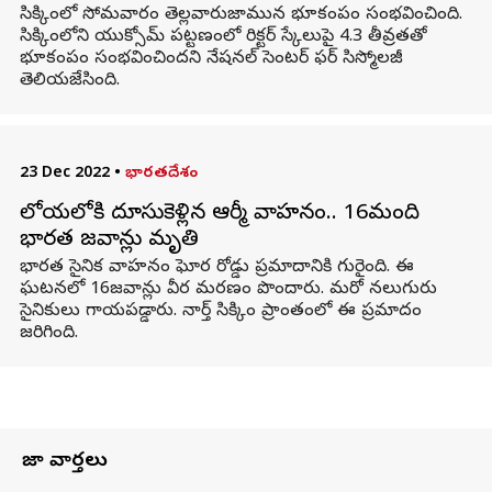
సిక్కింలో సోమవారం తెల్లవారుజామున భూకంపం సంభవించింది.
సిక్కింలోని యుక్సోమ్ పట్టణంలో రిక్టర్ స్కేలుపై 4.3 తీవ్రతతో
భూకంపం సంభవించిందని నేషనల్ సెంటర్ ఫర్ సిస్మోలజీ
తెలియజేసింది.
23 Dec 2022
•
భారతదేశం
లోయలోకి దూసుకెళ్లిన ఆర్మీ వాహనం.. 16మంది
భారత జవాన్లు మృతి
భారత సైనిక వాహనం ఘోర రోడ్డు ప్రమాదానికి గురైంది. ఈ
ఘటనలో 16జవాన్లు వీర మరణం పొందారు. మరో నలుగురు
సైనికులు గాయపడ్డారు. నార్త్ సిక్కిం ప్రాంతంలో ఈ ప్రమాదం
జరిగింది.
తాజా వార్తలు