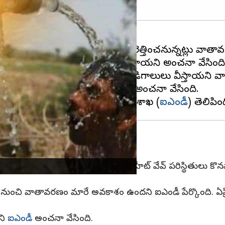
 ప్రాంతాల్లో వేడిగాలులు మరింత హడలెత్తించనున్నట్లు వా
తంలో హీట్ వేవ్ పరిస్థితులు నెలకొంటాయని అంచనా వేసింది
గు రోజుల పాటు
ఉష్ణోగ్రతలు
పెరిగి, వేడిగాలులు వీస్తాయని 
 రోజుల్లో ఉష్ణోగ్రతలు పెరుగుతాయని అంచనా వేసింది.
ాలులు కొనసాగుతాయని భారత వాతావరణ శాఖ (
ఐఎండీ
ోజులుగా, బీహార్‌లో మూడు రోజులుగా హీట్ వేవ్ పరిస్థితులు కొ
చి వాతావరణం మారే అవకాశం ఉందని ఐఎండీ పేర్కొంది. ఏప్రిల్ 
యని
ఐఎండీ
అంచనా వేసింది.