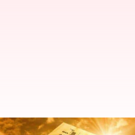
కోస్తా అంధ్ర సహా తూర్పు భారతాన్ని 