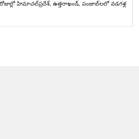
రోజుల్లో హిమాచల్‌ప్రదేశ్, ఉత్తరాఖండ్, పంజాబ్‌లలో వడగళ్ల