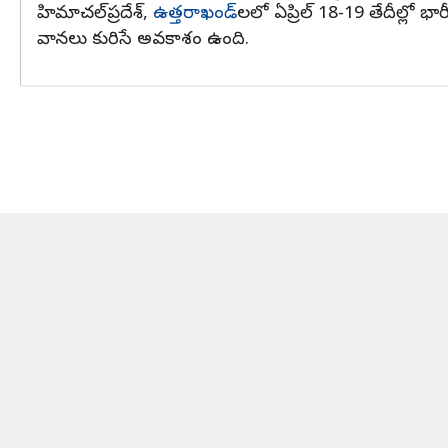
హిమాచల్‌ప్రదేశ్,
ఉత్తరాఖండ్‌
లలో ఏప్రిల్ 18-19 తేదీల్లో భ
వానలు కురిసే అవకాశం ఉంది.