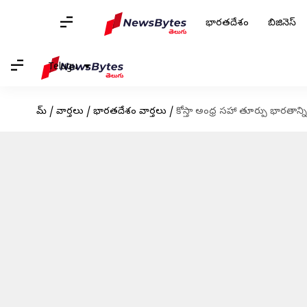
భారతదేశం
బిజినెస్
Telugu
హోమ్
/
వార్తలు
/
భారతదేశం వార్తలు
/
కోస్తా అంధ్ర సహా తూర్పు భారతాన