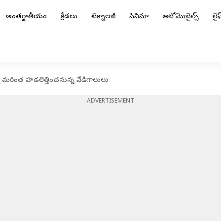
అంతర్జాతీయం
క్రీడలు
టెక్నాలజీ
సినిమా
ఆటోమొబైల్స్
లైఫ్
్ని మరింత హడలెత్తించనున్న వేడిగాలులు
ADVERTISEMENT