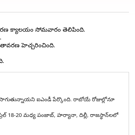
తావరణ కార్యాలయం సోమవారం తెలిపింది.
.
వాతావరణ హెచ్చరించింది.
నసాగుతున్నాయని ఐఎండీ పేర్కొంది. రాబోయే రోజుల్లోనూ
18-20 మధ్య పంజాబ్, హర్యానా, దిల్లీ, రాజస్థాన్‌లలో