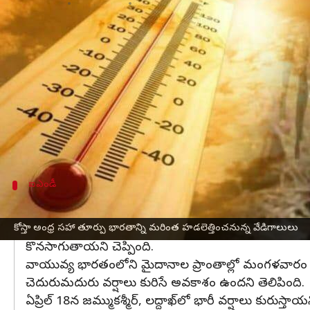
వ్రాసిన వారు
Apr 17, 2023
06:36 pm
Stalin
ఈ వార్తాకథనం ఏంటి
రాబోయే నాలుగు రోజుల్లో తూర్పు
భారతదేశం
లోని కొన్ని
అలాగే రాబోయే రెండు రోజుల్లో దేశంలోని వాయువ్య ప్రాం
గంగా నది తీరంలోని
పశ్చిమ బెంగాల్
, బిహార్‌లో నాలు
సిక్కిం, ఒడిశా, జార్ఖండ్‌లో కూడా రాబోయే రెండు, మూడు
ఏప్రిల్ 18-19 తేదీల్లో తూర్పు ఉత్తరప్రదేశ్ వేడి గ
ఐఎండీ
పంజాబ్, హర్యానా, దిల్లీలో వర్షాలు
బెంగాల్‌లో గత ఆరు రోజులుగా, కోస్తా
ఆంధ్రప్రదేశ్‌
లో నాలుగు ర
కోస్తా అంధ్ర సహా తూర్పు భారతాన్ని మరింత హడలెత్తించనున్న వేడిగాలులు
కొనసాగుతాయని చెప్పింది.
వాయువ్య భారతంలోని మైదానాల ప్రాంతాల్లో మంగళవారం నుం
చెదురుమదురు వర్షాలు కురిసే అవకాశం ఉందని తెలిపింది.
ఏప్రిల్ 18న జమ్ముకశ్మీర్, లద్దాఖ్‌లో భారీ వర్షాలు కురుస్తా