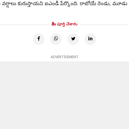
ారీ వర్షాలు కురుస్తాయని ఐఎండీ పేర్కొంది. రాబోయే రెండు, మూడు 
మీరు పూర్తి చేశారు
ADVERTISEMENT