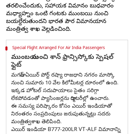
తరలించేందుకు, సహాయక విమానం బుధవారం
మధ్యాహ్నం ఒంటి గంటకు ముంబయి నుంచి
బయల్దేరుతుందని భారత పౌర విమానయాన
Special Flight Arranged For Air India Passengers
ముంబయి నుంచి శాన్ ఫ్రాన్సిస్కోకు స్పెషల్
ఫ్లైట్
మగడాన్ ఏయిర్ పోర్ట్ రష్యా రాజధాని నగరం మాస్కో
నుంచి సుమారు 10 వేల కిలోమీటర్ల దూరంలో ఉంది.
ఇక్కడ హోటల్ సదుపాయాలు సైతం సరిగ్గా
లేకపోవడంతో ప్యాసింజర్లను డార్మిటరీల్లో ఉంచారు.
ఈ సమస్య పరిష్కారం కోసం ఎయిర్ ఇండియాతో
నిరంతరం సంప్రదింపులు జరుపుతున్నట్లు సదరు
మంత్రిత్వశాఖ తెలిపింది.
ఎయిర్ ఇండియా B777-200LR VT-ALF విమానాన్ని