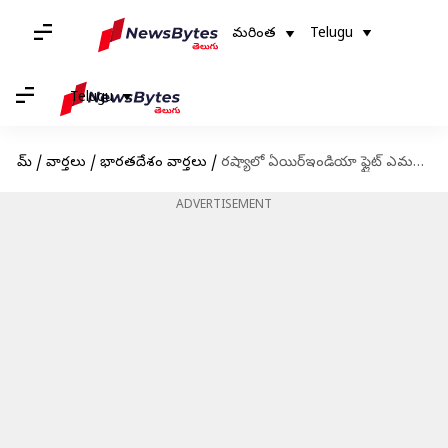
మరింత
Telugu
Telugu
హోమ్
/
వార్తలు
/
భారతదేశం వార్తలు
/
రష్యాలో ఏయిర్ఇండియా ఫ్లైట్ ఎమర్జెన్సీ ల్యాండింగ్..సహాయం కోసం ముంబయి నుంచి మరో ఫ్లైట్
ADVERTISEMENT