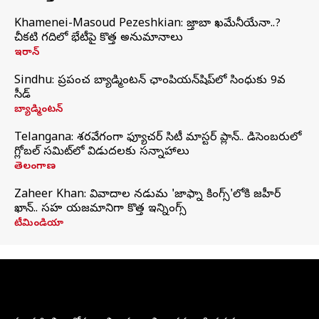
Khamenei-Masoud Pezeshkian: మొజ్తాబా ఖమేనీయేనా..?
చీకటి గదిలో భేటీపై కొత్త అనుమానాలు
ఇరాన్
Sindhu: ప్రపంచ బ్యాడ్మింటన్‌ ఛాంపియన్‌షిప్‌లో సింధుకు 9వ
సీడ్
బ్యాడ్మింటన్
Telangana: శరవేగంగా ఫ్యూచర్ సిటీ మాస్టర్ ప్లాన్.. డిసెంబరులో
గ్లోబల్‌ సమిట్‌లో విడుదలకు సన్నాహాలు
తెలంగాణ
Zaheer Khan: వివాదాల నడుమ 'జాఫ్నా కింగ్స్'లోకి జహీర్
ఖాన్.. సహ యజమానిగా కొత్త ఇన్నింగ్స్
టీమిండియా