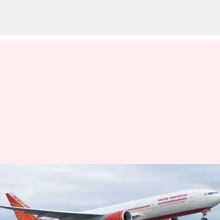
రష్యాలో ఏయిర్ఇండియా ఫ్లైట్
ఎమర్జెన్సీ ల్యాండింగ్..సహాయం
కోసం ముంబయి నుంచి మరో ఫ్లైట్