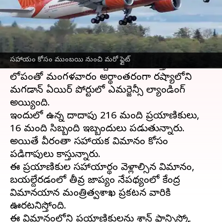
వ్రాసిన వారు
Jun 07, 2023
01:09 pm
TEJAVYAS BESTHA
ఈ వార్తాకథనం ఏంటి
అమెరికాలోని శాన్ ఫ్రాన్సిస్కోకి భారత రాజధాని న్యూదిల్లీ
సహాయం కోసం ముంబయి నుంచి మరో ఫ్లైట్
నుంచి ఓ విమానం బయల్దేరింది. అది కాస్తా సాంకేతిక
లోపంతో మంగళవారం అర్థాంతరంగా రష్యాలోని
మగడాన్ ఏయిర్ పోర్టులో ఎమర్జెన్సీ ల్యాండింగ్
అయ్యింది.
ఇందులో ఉన్న దాదాపు 216 మంది ప్రయాణికులు,
16 మంది సిబ్బంది ఇబ్బందులు పడుతున్నారు.
అయితే వీరంతా సహాయక విమానం కోసం
పడిగాపులు కాస్తున్నారు.
ఈ ప్రయాణికుల సహాయార్థం వెళ్లాల్సిన విమానం,
బయల్దేరడంలో తీవ్ర జాప్యం నేపథ్యంలో కేంద్ర
విమానయాన మంత్రిత్వశాఖ ప్రకటన వారికి
ఊరటనిస్తోంది.
ఈ విమానంలోని ప్రయాణికులను శాన్ ఫ్రాన్సిస్కో