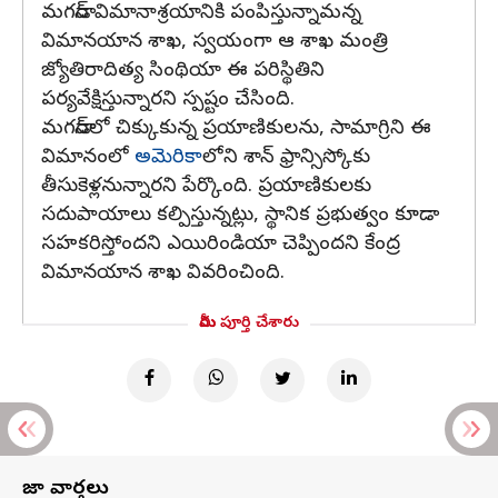
మగడాన్ విమానాశ్రయానికి పంపిస్తున్నామన్న
విమానయాన శాఖ, స్వయంగా ఆ శాఖ మంత్రి
జ్యోతిరాదిత్య సింథియా ఈ పరిస్థితిని
పర్యవేక్షిస్తున్నారని స్పష్టం చేసింది.
మగడాన్‌లో చిక్కుకున్న ప్రయాణికులను, సామాగ్రిని ఈ
విమానంలో
అమెరికా
లోని శాన్ ఫ్రాన్సిస్కోకు
తీసుకెళ్లనున్నారని పేర్కొంది. ప్రయాణికులకు
సదుపాయాలు కల్పిస్తున్నట్లు, స్థానిక ప్రభుత్వం కూడా
సహకరిస్తోందని ఎయిరిండియా చెప్పిందని కేంద్ర
విమానయాన శాఖ వివరించింది.
మీరు పూర్తి చేశారు
తాజా వార్తలు