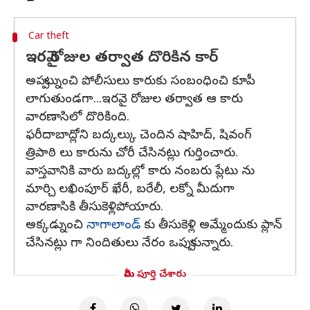
Car theft
ఇరవై రోజుల తర్వాత దొరికిన కార్
అప్పట్నుంచి పోలీసులు కారుకు సంబంధించి కూపీ
లాగుతుండగా...ఇరవై రోజుల తర్వాత ఆ కారు
వారణాసిలో దొరికింది.
ఫరీదాబాద్లోని బద్కల్కు చెందిన షాహిద్, షివంగ్
త్రిపాఠి లు కారును చోరీ చేసినట్లు గుర్తించారు.
వాస్తవానికి వారు బద్కల్లో కారు నంబరు ప్లేటు ను
మార్చి లఖింపూర్ ఖేరీ, బరేలీ, లక్నో మీదుగా
వారణాసికి తీసుకెళ్లిపోయారు.
అక్కడ్నుంచి
నాగాలాండ్
కు తీసుకెళ్లి అమ్మేందుకు ప్లాన్
చేసినట్లు గా నిందితులు నేరం ఒప్పుకున్నారు.
మీరు పూర్తి చేశారు