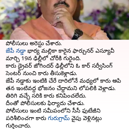
ఈ వార్తాకథనం ఏంటి
గత నెల 19న దొంగతనానికి గురైన బీజేపీ అధ్యక్షుడు
జేపీ నడ్డా భార్య కారు వారణాసిలో దొరికేసింది.
ఈ కేసుకు సంబంధించి ఇద్దరు వ్యక్తులను కూడా
జేపీ నడ్డా
భార్య మల్లికా కారైన ఫార్చునర్ ఎస్యూవీ
మార్చి 19న ఢిల్లీలో చోరీకి గురైంది.
కారు డ్రైవర్ జోగిందర్ ఢిల్లీలోని ఓ కార్ సర్వీసింగ్
సెంటర్ నుంచి కారు తీసుకెళ్లాడు.
జేపీ నడ్డాకు ఇంటికి చేరే దారిలోనే మధ్యలో కారు ఆపి
తన ఇంటివద్ద భోజనం చేద్దామని లోపలికి వెళ్లాడు.
తిరిగి వచ్చే సరికి కారు కనిపించలేదు.
దీంతో పోలీసులకు ఫిర్యాదు చేశాడు.
పోలీసులు ఇంటి సమీపంలోని సీసీ ఫుటేజీని
పరిశీలించగా కారు
గురుగ్రామ్
వైపు వెళ్లినట్లు