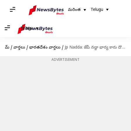
మరింత
Telugu
Telugu
హోమ్
/
వార్తలు
/
భారతదేశం వార్తలు
/
Jp Nadda: జేపీ నడ్డా భార్య కారు దొరికేసింది
ADVERTISEMENT