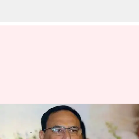
Jp Nadda: జేపీ నడ్డా భార్య కారు
దొరికేసింది
వ్రాసిన వారు
Apr 07, 2024
04:07 pm
Stalin