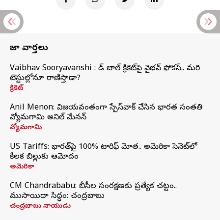
తాజా వార్తలు
Vaibhav Sooryavanshi : రెడ్ బాల్ క్రికెట్‌పై వైభవ్ ఫోకస్.. మరి
టెస్టుల్లోనూ రాణిస్తాడా?
క్రికెట్
Anil Menon: విజయవంతంగా స్పేస్‌వాక్‌ చేసిన భారత సంతతి
వ్యోమగామి అనిల్‌ మేనన్
వ్యోమగామి
US Tariffs: భారత్‌పై 100% టారిఫ్‌ మోత.. అమెరికా సెనెట్‌లో
కీలక బిల్లుకు ఆమోదం
అమెరికా
CM Chandrababu: బీసీల సంరక్షణకు ప్రత్యేక చట్టం..
ముసాయిదా సిద్ధం: చంద్రబాబు
చంద్రబాబు నాయుడు