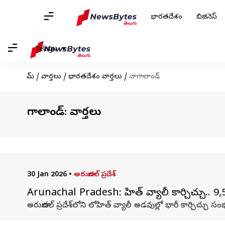
భారతదేశం
బిజినెస్
Telugu
హోమ్
/
వార్తలు
/
భారతదేశం వార్తలు
/
నాగాలాండ్
నాగాలాండ్: వార్తలు
30 Jan 2026
•
అరుణాచల్ ప్రదేశ్
Arunachal Pradesh: లోహిత్‌ వ్యాలీలో కార్చిచ్చు.. 
అరుణాచల్‌ ప్రదేశ్‌లోని లోహిత్‌ వ్యాలీ అడవుల్లో భారీ కార్చిచ్చు సం