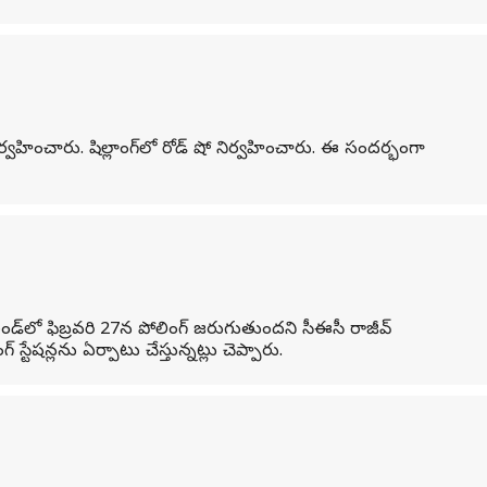
ం నిర్వహించారు. షిల్లాంగ్‌లో రోడ్ షో నిర్వహించారు. ఈ సందర్భంగా
ండ్‌లో ఫిబ్రవరి 27న పోలింగ్ జరుగుతుందని సీఈసీ రాజీవ్
్టేషన్లను ఏర్పాటు చేస్తున్నట్లు చెప్పారు.