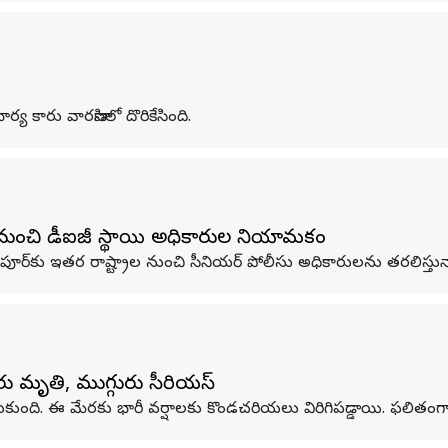
్య కారు వారణాసిలో దొరికేసింది.
ల నుంచి డీఐజీ స్థాయి అధికారుల నియామకం
్‌కు ఇతర రాష్ట్రాల నుంచి సీనియర్ పోలీసు అధికారులను తరలిస్తున్
దరు మృతి, ముగ్గురు సీరియస్
ుకుంది. ఈ మేరకు భారీ వర్షాలకు కొండచరియలు విరిగిపడ్డాయి. ఫలితంగ