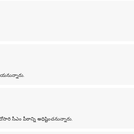
చేయనున్నారు.
ి సీఎం పీఠాన్ని అధిష్టించనున్నారు.