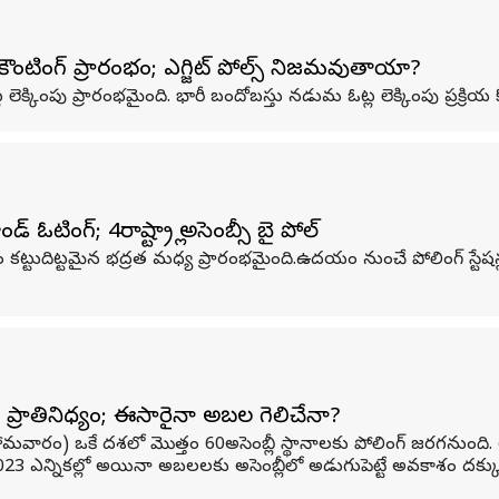
 కౌంటింగ్ ప్రారంభం; ఎగ్జిట్ పోల్స్ నిజమవుతాయా?
లెక్కింపు ప్రారంభమైంది. భారీ బందోబస్తు నడుమ ఓట్ల లెక్కింపు ప్రక్రియ
ంగ్; 4రాష్ట్రాల్లో అసెంబ్సీ బై పోల్
 కట్టుదిట్టమైన భద్రత మధ్య ప్రారంభమైంది.ఉదయం నుంచే పోలింగ్ స్
ని ప్రాతినిధ్యం; ఈసారైనా అబల గెలిచేనా?
(సోమవారం) ఒకే దశలో మొత్తం 60అసెంబ్లీ స్థానాలకు పోలింగ్ జరగనుంద
023 ఎన్నికల్లో అయినా అబలలకు అసెంబ్లీలో అడుగుపెట్టే అవకాశం దక్క