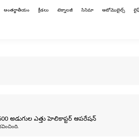
అంతర్జాతీయం
క్రీడలు
టెక్నాలజీ
సినిమా
ఆటోమొబైల్స్
లైఫ్
9,500 అడుగుల ఎత్తులో హెలికాప్టర్ ఆపరేషన్
భవించింది.