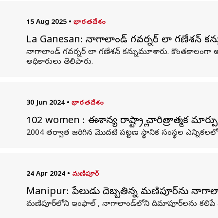
15 Aug 2025
•
భారతదేశం
La Ganesan: నాగాలాండ్ గవర్నర్ లా గణేశన్ క
నాగాలాండ్ గవర్నర్ లా గణేశన్ కన్నుమూశారు. కొంతకాలంగా అన
అధికారులు తెలిపారు.
30 Jun 2024
•
భారతదేశం
102 women : ఈశాన్య రాష్ట్రాల్లో చారిత్రాత్మక మార్
2004 తర్వాత జరిగిన మొదటి పట్టణ స్థానిక సంస్థల ఎన్నికలల
24 Apr 2024
•
మణిపూర్
Manipur: పేలుడులో దెబ్బతిన్న మణిపూర్‌ను నాగాల
మణిపూర్‌లోని ఇంఫాల్ , నాగాలాండ్‌లోని దిమాపూర్‌లను కలిపే వంత