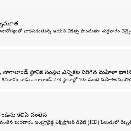
న్నుమూత
ారోగ్యంతో బాధపడుతున్న ఆయన చికిత్స పొందుతూ శుక్రవారం చెన్నైలోని
పు, నాగాలాండ్ స్థానిక సంస్థల ఎన్నికలలో పెరిగిన మహిళా భాగ
ో శనివారం నాడు నాగాలాండ్ 278 స్థానాల్లో 102 మంది మహిళలను పౌర 
ాండ్‌ను కలిపే వంతెన
ెన బుధవారం ఇంప్రూవైజ్డ్ ఎక్స్‌ప్లోజివ్ డివైజ్ (IED) పేలుడులో దెబ్బత