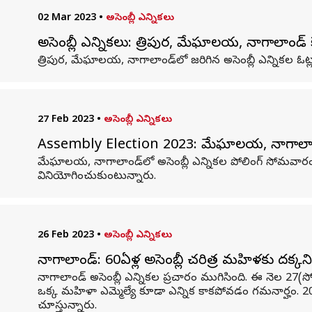
02 Mar 2023
•
అసెంబ్లీ ఎన్నికలు
అసెంబ్లీ ఎన్నికలు: త్రిపుర, మేఘాలయ, నాగాలాండ్‌లో
త్రిపుర, మేఘాలయ, నాగాలాండ్‌లో జరిగిన అసెంబ్లీ ఎన్నికల ఓట్ల 
27 Feb 2023
•
అసెంబ్లీ ఎన్నికలు
Assembly Election 2023: మేఘాలయ, నాగాలాండ్‌లో ఓటి
మేఘాలయ, నాగాలాండ్‌లో అసెంబ్లీ ఎన్నికల పోలింగ్ సోమవారం
వినియోగించుకుంటున్నారు.
26 Feb 2023
•
అసెంబ్లీ ఎన్నికలు
నాగాలాండ్: 60ఏళ్ల అసెంబ్లీ చరిత్రలో మహిళకు దక్క
నాగాలాండ్‌ అసెంబ్లీ ఎన్నికల ప్రచారం ముగిసింది. ఈ నెల 27
ఒక్క మహిళా ఎమ్మెల్యే కూడా ఎన్నిక కాకపోవడం గమనార్హం. 2
చూస్తున్నారు.