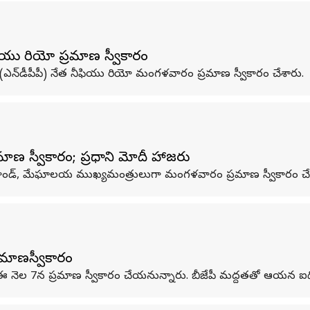
యు రియో ​​ప్రమాణ స్వీకారం
ార్టీ (ఎన్‌డీపీపీ) నేత నీఫియు రియో ​​మంగళవారం ప్రమాణ స్వీకారం చేశారు.
ణ స్వీకారం; ప్రధాని మోదీ హాజరు
మా నాగాలాండ్, మేఘాలయ ముఖ్యమంత్రులుగా మంగళవారం ప్రమాణ స్వీకారం 
్రమాణస్వీకారం
ఈ నెల 7న ప్రమాణ స్వీకారం చేయనున్నారు. బీజేపీ మద్దతతో ఆయన ఐదోసార