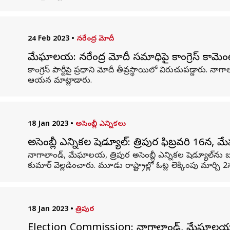
24 Feb 2023
•
నరేంద్ర మోదీ
మేఘాలయ: నరేంద్ర మోదీ సమాధిపై కాంగ్రెస్ కామెంట్
కాంగ్రెస్ పార్టీపై ప్రధాని మోదీ తీవ్రస్థాయిలో విరుచుపడ్డారు. 
ఆయన మాట్లాడారు.
18 Jan 2023
•
అసెంబ్లీ ఎన్నికలు
అసెంబ్లీ ఎన్నికల షెడ్యూల్‌: త్రిపురలో ఫిబ్రవరి 16న
నాగాలాండ్, మేఘాలయ, త్రిపుర అసెంబ్లీ ఎన్నికల షెడ్యూల్‌ను 
కుమార్ వెల్లడించారు. మూడు రాష్ట్రాల్లో ఓట్ల లెక్కింపు మార్చి 
18 Jan 2023
•
త్రిపుర
Election Commission: నాగాలాండ్, మేఘాలయ, త్రి