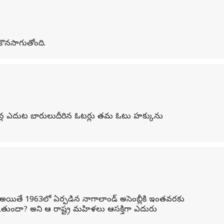
 కొనసాగుతోంది.
టేషన్ల ఎదుట బారులుదీరిన ఓటర్లు తమ ఓటు హక్కును
ి. అయితే 1963లో ఏర్పడిన నాగాలాండ్ అసెంబ్లీకి ఇంతవరకు
ుతుందా? అని ఆ రాష్ట్ర మహిళలు ఆసక్తిగా ఎదురు