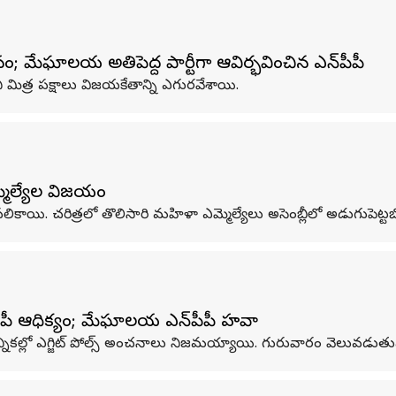
ం; మేఘాలయలో అతిపెద్ద పార్టీగా ఆవిర్భవించిన ఎన్‌పీపీ
ి మిత్ర పక్షాలు విజయకేతాన్ని ఎగురవేశాయి.
మ్మెల్యేల విజయం
పలికాయి. చరిత్రలో తొలిసారి మహిళా ఎమ్మెల్యేలు అసెంబ్లీలో అడుగుపెట్ట
ీజేపీ ఆధిక్యం; మేఘాలయలో ఎన్‌పీపీ హవా
ఎన్నికల్లో ఎగ్జిట్ పోల్స్ అంచనాలు నిజమయ్యాయి. గురువారం వెలువడుతున