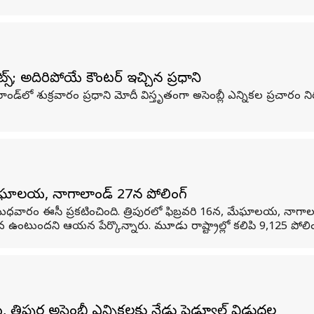
స్; అదిరిపోయే కౌంటర్ ఇచ్చిన ప్రధాని
నాగాలాండ్‌లో శుక్రవారం ప్రధాని మోదీ విస్తృతంగా అసెంబ్లీ ఎన్నికల ప్రచార
, మేఘాలయ, నాగాలాండ్‌లో 27న పోలింగ్
బుధవారం ఈసీ ప్రకటించింది. త్రిపురలో ఫిబ్రవరి 16న, మేఘాలయ, నాగాల
2న ఉంటుందని ఆయన పేర్కొన్నారు. మూడు రాష్ట్రాల్లో కలిపి 9,125 పోలింగ్ స
పుర అసెంబ్లీ ఎన్నికలకు నేడు షెడ్యూల్‌ విడుదల