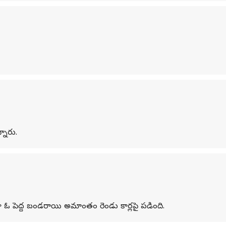
నారు.
ా ఓ పెద్ద బండరాయి అమాంతం రెండు కార్లపై పడింది.