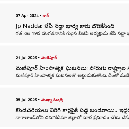
07 Apr 2024
•
కార్
Jp Nadda: జేపీ నడ్డా భార్య కారు దొరికేసింది
గత నెల 19న దొంగతనానికి గురైన బీజేపీ అధ్యక్షుడు జేపీ నడ్డా భార
21 Jul 2023
•
మణిపూర్
మణిపూర్‌లో హింసాత్మక ఘటనలు: పోరుగు రాష్ట్రా
మణిపూర్ హింసాత్మక ఘటనలతో అట్టుడుకుతోంది. దీంతో మణిపూర
05 Jul 2023
•
ముఖ్యమంత్రి
కొండచరియలు విరిగి కార్లపైకి పడ్డ బండరాయి.. ఇద్
నాగాలాండ్‌లోని చమౌకేడిమా జిల్లాలో ఘోర ప్రమాదం చోటు చేస