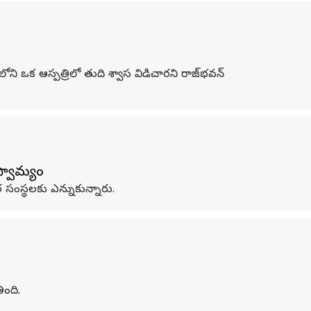
 ఒక ఆస్పత్రిలో తుది శ్వాస విడిచారని రాజ్‌భవన్
స్వామ్యం
సంస్థలకు ఎన్నుకున్నారు.
ింది.