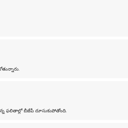
బోతున్నారు.
్న ఫలితాల్లో బీజేపీ దూసుకుపోతోంది.