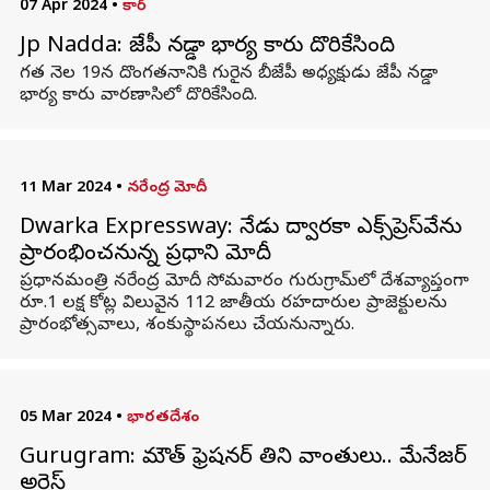
07 Apr 2024
•
కార్
Jp Nadda: జేపీ నడ్డా భార్య కారు దొరికేసింది
గత నెల 19న దొంగతనానికి గురైన బీజేపీ అధ్యక్షుడు జేపీ నడ్డా
భార్య కారు వారణాసిలో దొరికేసింది.
11 Mar 2024
•
నరేంద్ర మోదీ
Dwarka Expressway: నేడు ద్వారకా ఎక్స్‌ప్రెస్‌వేను
ప్రారంభించనున్న ప్రధాని మోదీ
ప్రధానమంత్రి నరేంద్ర మోదీ సోమవారం గురుగ్రామ్‌లో దేశవ్యాప్తంగా
రూ.1 లక్ష కోట్ల విలువైన 112 జాతీయ రహదారుల ప్రాజెక్టులను
ప్రారంభోత్సవాలు, శంకుస్థాపనలు చేయనున్నారు.
05 Mar 2024
•
భారతదేశం
Gurugram: మౌత్ ఫ్రెషనర్ తిని వాంతులు.. మేనేజర్
అరెస్ట్