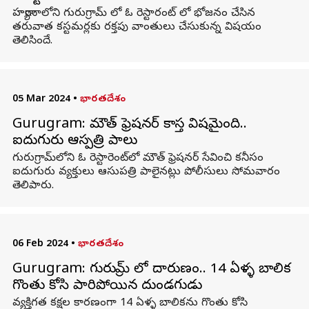
హర్యానాలోని గురుగ్రామ్ లో ఓ రెస్టారంట్ లో భోజనం చేసిన
తరువాత కస్టమర్లకు రక్తపు వాంతులు చేసుకున్న విషయం
తెలిసిందే.
05 Mar 2024
•
భారతదేశం
Gurugram: మౌత్ ఫ్రెషనర్ కాస్త విషమైంది..
ఐదుగురు ఆస్పత్రి పాలు
గురుగ్రామ్‌లోని ఓ రెస్టారెంట్‌లో మౌత్ ఫ్రెషనర్ సేవించి కనీసం
ఐదుగురు వ్యక్తులు ఆసుపత్రి పాలైనట్లు పోలీసులు సోమవారం
తెలిపారు.
06 Feb 2024
•
భారతదేశం
Gurugram: గురుగ్రామ్ లో దారుణం.. 14 ఏళ్ళ బాలిక
గొంతు కోసి పారిపోయిన దుండగుడు
వ్యక్తిగత కక్షల కారణంగా 14 ఏళ్ళ బాలికను గొంతు కోసి