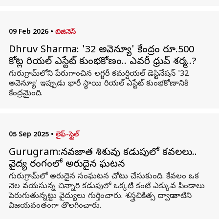
09 Feb 2026
•
బిజినెస్
Dhruv Sharma: '32 అవెన్యూ' కేంద్రంగా రూ.500
కోట్ల రియల్‌ ఎస్టేట్‌ కుంభకోణం.. ఎవరీ ధ్రువ్‌ శర్మ..?
గురుగ్రామ్‌లోని పేరుగాంచిన లగ్జరీ కమర్షియల్‌ డెస్టినేషన్‌ '32
అవెన్యూ' ఇప్పుడు భారీ స్థాయి రియల్‌ ఎస్టేట్‌ కుంభకోణానికి
కేంద్రమైంది.
05 Sep 2025
•
లైఫ్-స్టైల్
Gurugram:నవజాత శిశువు కడుపులో కవలలు..
వైద్య రంగంలో అరుదైన ఘటన
గురుగ్రామ్‌లో అరుదైన సంఘటన చోటు చేసుకుంది. కేవలం ఒక
నెల వయసున్న చిన్నారి కడుపులో ఒక్కటి కంటే ఎక్కువ పిండాలు
పెరుగుతున్నట్టు వైద్యులు గుర్తించారు. శస్త్రచికిత్స ద్వారా వాటిని
విజయవంతంగా తొలగించారు.