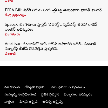
విశాల్
FCRA Bill: విదేశీ నిధుల నియంత్రణపై అమెరికాకు భారత్‌ కౌంటర్
కేంద్ర ప్రభుత్వం
SpaceX: బెంగళూరు స్టార్టప్‌ 'ఎవరెస్ట్'.. స్పేస్‌ఎక్స్ తరహా రాకెట్‌
ఇంజిన్‌ ఆవిష్కరణ
బెంగళూరు
Amritsar: పంజాబ్‌లో టాప్ పోలీస్ అధికారికి బదిలీ.. పంజాబ్
సర్కార్‌పై బీజేపీ లేవనెత్తిన ప్రశ్నలివే..
పంజాబ్
మా గురించి
గోప్యతా విధానం
నిబంధనలు & షరతులు
మమ్మల్ని సంప్రదించండి
నైతిక ప్రవర్తన
ఫిర్యాదుల పరిష్కారం
వార్తలు
న్యూస్ ఆర్కైవ్
టాపిక్స్ ఆర్కైవ్స్