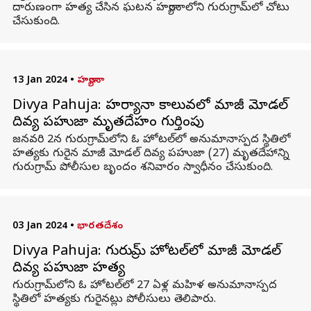
దారుణంగా హత్య చేసిన ఘటన హర్యానాలోని గురుగ్రామ్‌లో చోటు
చేసుకుంది.
13 Jan 2024
•
హర్యానా
Divya Pahuja: హర్యానా కాలువలో మాజీ మోడల్
దివ్య పహుజా మృతదేహం గుర్తింపు
జనవరి 2న గురుగ్రామ్‌లోని ఓ హోటల్‌లో అనుమానాస్పద స్థితిలో
హత్యకు గురైన మాజీ మోడల్ దివ్య పహుజా (27) మృతదేహాన్ని
గురుగ్రామ్ పోలీసుల బృందం శనివారం స్వాధీనం చేసుకుంది.
03 Jan 2024
•
భారతదేశం
Divya Pahuja: గురుగ్రామ్ హోటల్‌లో మాజీ మోడల్
దివ్య పహుజా హత్య
గురుగ్రామ్‌లోని ఓ హోటల్‌లో 27 ఏళ్ల మహిళ అనుమానాస్పద
స్థితిలో హత్యకు గురైనట్లు పోలీసులు తెలిపారు.