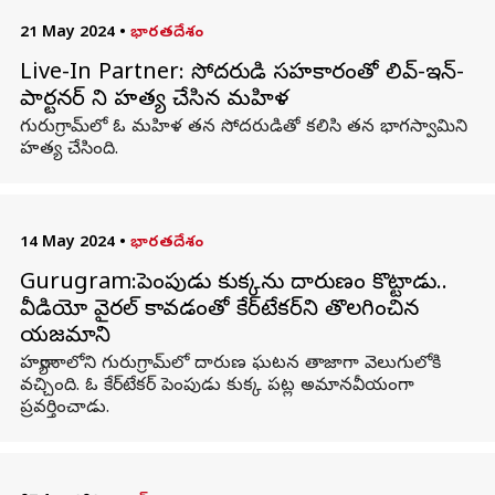
21 May 2024
•
భారతదేశం
Live-In Partner: సోదరుడి సహకారంతో లివ్-ఇన్-
పార్టనర్ ని హత్య చేసిన మహిళ
గురుగ్రామ్‌లో ఓ మహిళ తన సోదరుడితో కలిసి తన భాగస్వామిని
హత్య చేసింది.
14 May 2024
•
భారతదేశం
Gurugram:పెంపుడు కుక్కను దారుణంగా కొట్టాడు..
వీడియో వైరల్ కావడంతో కేర్‌టేకర్‌ని తొలగించిన
యజమాని
హర్యానాలోని గురుగ్రామ్‌లో దారుణ ఘటన తాజాగా వెలుగులోకి
వచ్చింది. ఓ కేర్‌టేకర్‌ పెంపుడు కుక్క పట్ల అమానవీయంగా
ప్రవర్తించాడు.