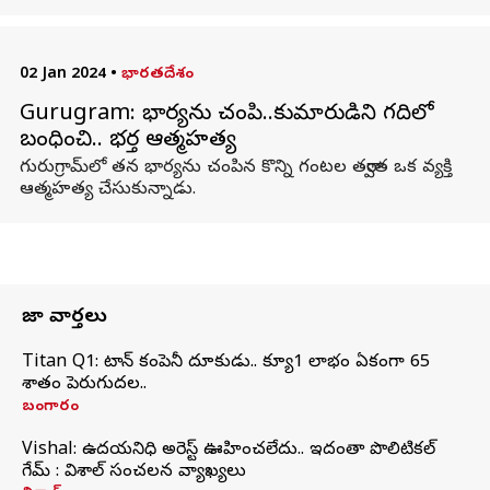
02 Jan 2024
•
భారతదేశం
Gurugram: భార్యను చంపి..కుమారుడిని గదిలో
బంధించి.. భర్త ఆత్మహత్య
గురుగ్రామ్‌లో తన భార్యను చంపిన కొన్ని గంటల తర్వాత ఒక వ్యక్తి
ఆత్మహత్య చేసుకున్నాడు.
తాజా వార్తలు
Titan Q1: టైటాన్ కంపెనీ దూకుడు.. క్యూ1 లాభం ఏకంగా 65
శాతం పెరుగుదల..
బంగారం
Vishal: ఉదయనిధి అరెస్ట్‌ ఊహించలేదు.. ఇదంతా పొలిటికల్
గేమ్ : విశాల్ సంచలన వ్యాఖ్యలు