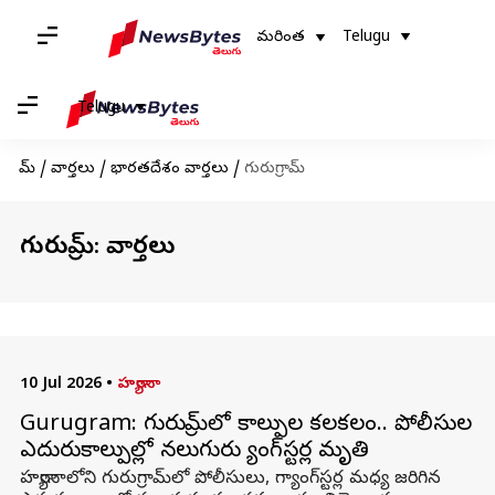
మరింత
Telugu
Telugu
హోమ్
/
వార్తలు
/
భారతదేశం వార్తలు
/
గురుగ్రామ్‌
గురుగ్రామ్‌: వార్తలు
10 Jul 2026
•
హర్యానా
Gurugram: గురుగ్రామ్‌లో కాల్పుల కలకలం.. పోలీసుల
ఎదురుకాల్పుల్లో నలుగురు గ్యాంగ్‌స్టర్ల మృతి
హర్యానాలోని గురుగ్రామ్‌లో పోలీసులు, గ్యాంగ్‌స్టర్ల మధ్య జరిగిన