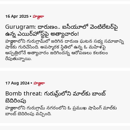
16 Apr 2025
•
హర్యానా
Gurugram: దారుణం.. ఐసీయూలో వెంటిలేటర్‌పై
ఉన్న ఎయిర్‌హోస్ట్‌పై అత్యాచారం!
హర్యానాలోని గురుగ్రామ్‌లో జరిగిన దారుణ ఘటన సభ్య సమాజాన్ని
షాక్‌కు గురిచేసింది. అపస్మారక స్థితిలో ఉన్న ఓ మహిళపై
ఆస్పత్రిలోనే అత్యాచారం జరిగిందన్న ఆరోపణలు కలకలం
రేపుతున్నాయి.
17 Aug 2024
•
హర్యానా
Bomb threat: గురుగ్రామ్‌లోని మాల్‌కు బాంబ్
బెదిరింపు
హర్యానాలోని గురుగ్రామ్ నగరంలోని ఓ ప్రముఖ షాపింగ్ మాల్‌కు
బాంబ్ బెదిరింపు వచ్చింది.