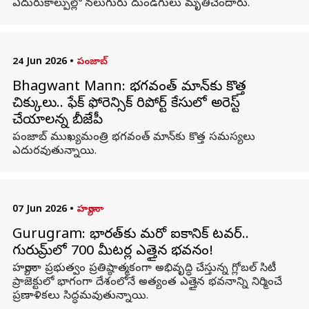
ఎదురుకాల్పుల్లో నలుగురు దుండగులు మృతిచెందారు.
24 Jun 2026
•
పంజాబ్
Bhagwant Mann: భగవంత్ మాన్‌కు కొత్త
చిక్కులు.. ఫేక్ ఫోరెన్సిక్ రిపోర్ట్ కేసులో అరెస్ట్
చేయాలన్న బీజేపీ
పంజాబ్ ముఖ్యమంత్రి భగవంత్ మాన్‌కు కొత్త సమస్యలు
ఎదురవుతున్నాయి.
07 Jun 2026
•
హర్యానా
Gurugram: భారత్‌కు మరో ఐకానిక్‌ టవర్‌..
గురుగ్రామ్‌లో 700 మీటర్ల ఎత్తైన భవనం!
హర్యానా ప్రభుత్వం ప్రతిష్ఠాత్మకంగా అభివృద్ధి చేస్తున్న గ్లోబల్‌ సిటీ
ప్రాజెక్టులో భాగంగా దేశంలోనే అత్యంత ఎత్తైన భవనాన్ని నిర్మించే
ప్రణాళికలు సిద్ధమవుతున్నాయి.