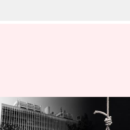
ఢిల్లీ ఐఐటీలో విషాదం.. ఇంజనీరింగ్
విద్యార్థి ఆత్మహత్య
వ్రాసిన వారు
Nov 02, 2023
11:47 am
Sirish Praharaju