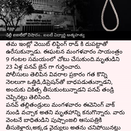
ఈ వార్తాకథనం ఏంటి
దేశ రాజధానిలో విషాదం చోటుచేసుకుంది.
దిల్లీ
లోని
ఐఐటీలో ఓ ఇంజనీరింగ్ విద్యార్థి ఆత్మ‌హ‌త్యకు
ఢిల్లీ ఐఐటీలో విషాదం.. ఐఐటీ విద్యార్థి ఆత్మహత్య
పాల్పడ్డాడు.
తమ ఇంట్లో వెయిట్ లిఫ్టింగ్ రాడ్ కి దుపట్టాతో
ఉరేసుకున్నాడు. ఈఘ‌ట‌న మంగళవారం సాయంత్రం
9 గంట‌ల స‌మ‌యంలో చోటు చేసుకుంది.మృతుడిని
23 ఏళ్ల పనవ్ జైన్ గా గుర్తించారు.
పోలీసులు తెలిపిన వివరాల ప్రకారం గత కొన్ని
నెలలుగా ఒత్తిడి,డిప్రెషన్‌తో బాధపడుతున్నాడని,
అందుకు చికిత్స తీసుకుంటున్నాడని పనవ్ తండ్రి
చెప్పినట్లు తెలిసింది.
పనవ్ తల్లితండ్రులు మంగళవారం ఈవెనింగ్ వాక్
నుండి వచ్చాక అతని మృతదేహాన్ని కనుగొన్నారు. వారు
వెంటనే బాధితుడిని పుష్పాంజలి ఆసుపత్రికి
తీసుకెళ్లారు,అక్కడ వైద్యులు అతను చనిపోయినట్లు