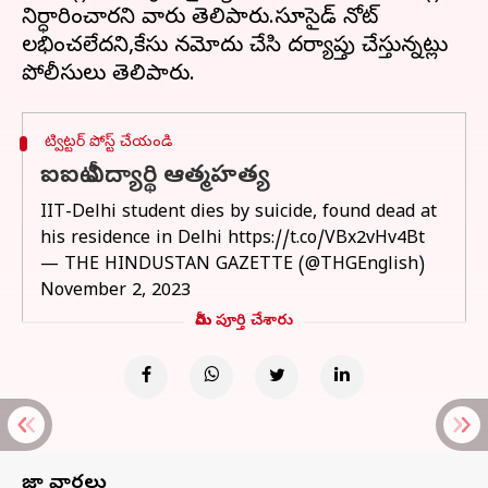
నిర్ధారించారని వారు తెలిపారు.సూసైడ్ నోట్
లభించలేదని,కేసు నమోదు చేసి దర్యాప్తు చేస్తున్నట్లు
ట్విట్టర్ పోస్ట్ చేయండి
ఐఐటీ విద్యార్థి ఆత్మహత్య
IIT-Delhi student dies by suicide, found dead at
his residence in Delhi
https://t.co/VBx2vHv4Bt
— THE HINDUSTAN GAZETTE (@THGEnglish)
November 2, 2023
మీరు పూర్తి చేశారు
తాజా వార్తలు