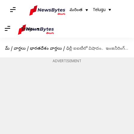
మరింత
Telugu
Telugu
హోమ్
/
వార్తలు
/
భారతదేశం వార్తలు
/
ఢిల్లీ ఐఐటీలో విషాదం.. ఇంజనీరింగ్ విద్యార్థి ఆత్మహత్య
ADVERTISEMENT