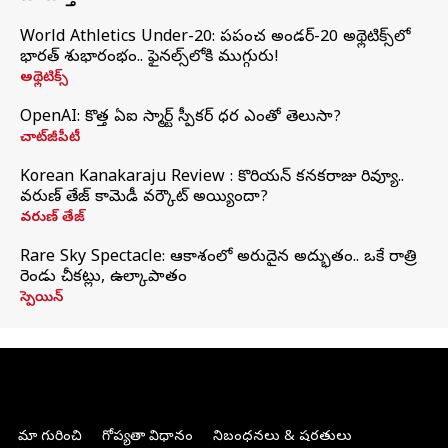
World Athletics Under-20: ప్రపంచ అండర్-20 అథ్లెటిక్స్‌లో
భారత్‌ శుభారంభం.. ఫైనల్స్‌లోకి ముగ్గురు!
అథ్లెటిక్స్
OpenAI: కొత్త ఏఐ స్మార్ట్ స్పీకర్ ధర ఎంతో తెలుసా?
చాట్‌జీపీటీ
Korean Kanakaraju Review : కొరియన్ కనకరాజు రివ్యూ..
వరుణ్ తేజ్ కామెడీ వర్కౌట్ అయ్యిందా?
వరుణ్ తేజ్
Rare Sky Spectacle: ఆకాశంలో అరుదైన అద్భుతం.. ఒకే రాత్రి
రెండు చీకట్లు, ఉల్కాపాతం
స్పెయిన్
మా గురించి
గోప్యతా విధానం
నిబంధనలు & షరతులు