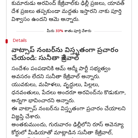
కుమారుడు అరవింద్ కేజ్రీవాల్‌కు ఢిల్లీ ప్రజలు, యావత్
దేశ ప్రజలు తప్పకుండా మద్దతు ఇస్తారని నాకు పూర్తి
విశ్వాసం ఉందని ఆమె అన్నారు.
మీరు
33%
శాతం పూర్తి చేశారు
Details
వాట్సాప్ నంబర్‌ను విస్తృతంగా ప్రచారం
చేయండి: సునీతా కేజ్రీవాల్
సందేశం పంపడానికి ఆమ్ ఆద్మీ పార్టీ సభ్యత్వం
అవసరం లేదని సునీతా కేజ్రీవాల్ అన్నారు.
యువకులు, మహిళలు, వృద్ధులు, పిల్లలు,
ధనవంతులు, పేదలు అందరూ అరవింద్‌ను కొడుకుగా,
అన్నగా భావించారని అన్నారు.
ఈ వాట్సాప్ నంబర్‌ను విస్తృతంగా ప్రచారం చేయాలని
విజ్ఞప్తి చేశారు.
అంతకుముందు, గురువారం ఢిల్లీలోని రూస్ అవెన్యూ
కోర్టులో మీడియాతో మాట్లాడిన సునీతా కేజ్రీవాల్,