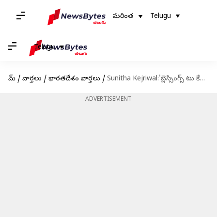
మరింత
Telugu
Telugu
హోమ్
/
వార్తలు
/
భారతదేశం వార్తలు
/
Sunitha Kejriwal:'బ్లెస్సింగ్స్ టు కేజ్రీవాల్.. వాట్సాప్ నంబర్‌ను విడుదల చేసిన సునీతా కేజ్రీవాల్
ADVERTISEMENT