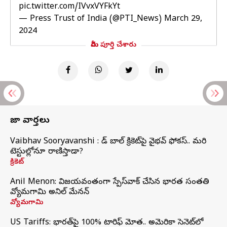
pic.twitter.com/IVvxVYFkYt
— Press Trust of India (@PTI_News)
March 29,
2024
మీరు పూర్తి చేశారు
తాజా వార్తలు
Vaibhav Sooryavanshi : రెడ్ బాల్ క్రికెట్‌పై వైభవ్ ఫోకస్.. మరి
టెస్టుల్లోనూ రాణిస్తాడా?
క్రికెట్
Anil Menon: విజయవంతంగా స్పేస్‌వాక్‌ చేసిన భారత సంతతి
వ్యోమగామి అనిల్‌ మేనన్
వ్యోమగామి
US Tariffs: భారత్‌పై 100% టారిఫ్‌ మోత.. అమెరికా సెనెట్‌లో