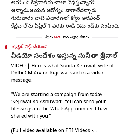
అరవింద్ కేజ్రీవాల్‌ను చాలా వేధిస్తున్నారని
అన్నారు.అయన ఆరోగ్యం బాగాలేదన్నారు.
గురువారం నాటి విచారణలో కోర్టు అరవింద్
కేజ్రీవాల్‌ను ఏప్రిల్ 1 వరకు ఈడీ రిమాండ్‌కు పంపింది.
మీరు
66%
శాతం పూర్తి చేశారు
ట్విట్టర్ పోస్ట్ చేయండి
వీడియో సందేశం ఇస్తున్న సునీతా కేజ్రీవాల్
VIDEO | Here's what Sunita Kejriwal, wife of
Delhi CM Arvind Kejriwal said in a video
message.
"We are starting a campaign from today -
'Kejriwal Ko Ashirwad'. You can send your
blessings on the WhatsApp number I have
shared with you."
(Full video available on PTI Videos -…