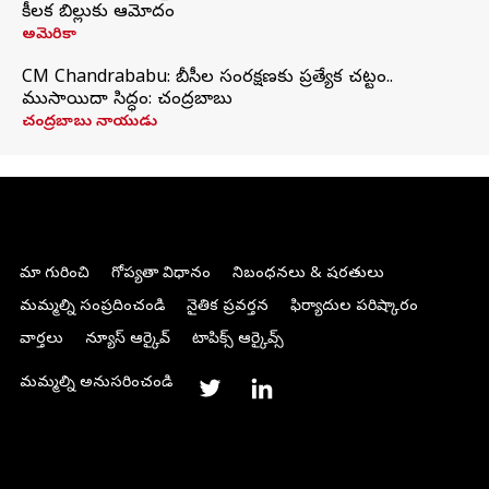
కీలక బిల్లుకు ఆమోదం
అమెరికా
CM Chandrababu: బీసీల సంరక్షణకు ప్రత్యేక చట్టం..
ముసాయిదా సిద్ధం: చంద్రబాబు
చంద్రబాబు నాయుడు
మా గురించి
గోప్యతా విధానం
నిబంధనలు & షరతులు
మమ్మల్ని సంప్రదించండి
నైతిక ప్రవర్తన
ఫిర్యాదుల పరిష్కారం
వార్తలు
న్యూస్ ఆర్కైవ్
టాపిక్స్ ఆర్కైవ్స్
మమ్మల్ని అనుసరించండి