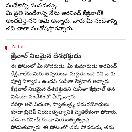
సందేశాన్ని పంపవచ్చు.
మీ ప్రతి సందేశాన్ని నేను అరవింద్ కేజ్రీవాల్‌కి
అందజేస్తానని ఆమె అన్నారు. వారు మీ సందేశాన్ని
Details
కేజ్రీవాల్ నిజమైన దేశభక్తుడు
ఈ పోరాటంలో మీ సోదరుడు, మీ కుమారుడు అరవింద్
కేజ్రీవాల్‌కు మీరు తప్పకుండా మద్దతు ఇస్తారని నాకు
పూర్తి విశ్వాసం ఉందని సునీతా కేజ్రీవాల్ అన్నారు.
కేజ్రీవాల్ నిజమైన దేశభక్తుడని సునీతా కేజ్రీవాల్ తన
వీడియో సందేశంలో పేర్కొన్నారు.
సరిగ్గా అదే విధంగా, స్వాతంత్ర్య సమరయోధులు
కూడా బ్రిటిష్ నియంతృత్వానికి వ్యతిరేకంగా పోరాడారు.
నేడు అరవింద్ కూడా నియంతృత్వంపై
పోరాడుతున్నారు. ఈ పోరాటంలో తమ సోదరుడు, తమ