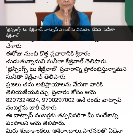
వ్రాసిన వారు
Mar 29, 2024
02:15 pm
Sirish Praharaju
ఈ వార్తాకథనం ఏంటి
'బ్లెస్సింగ్స్ టు కేజ్రీవాల్.. వాట్సాప్ నంబర్‌ను విడుదల చేసిన సునీతా
దిల్లి ముఖ్యమంత్రి
అరవింద్ కేజ్రీవాల్
భార్య సునీతా
కేజ్రీవాల్
కేజ్రీవాల్ శుక్రవారం ఓ వీడియో సందేశాన్ని విడుదల
చేశారు.
ఈరోజు నుంచి కొత్త ప్రచారానికి శ్రీకారం
చుడుతున్నామని సునీతా కేజ్రీవాల్ తెలిపారు.
'బ్లెస్సింగ్స్ టు కేజ్రీవాల్' ప్రచారాన్ని ప్రారంభిస్తున్నామని
సునీతా కేజ్రీవాల్ తెలిపారు.
ప్రజలు తమ అభిప్రాయాలను నేరుగా వారికి
తెలియజేయవచ్చు. ప్రచారం కోసం ఆమె
8297324624, 9700297002 అనే రెండు వాట్సాప్
నంబర్లను జారీ చేశారు.
ఈ వాట్సాప్ నంబర్లకు తప్పనిసరిగా మీ సందేశాన్ని
పంపాలని ఆమె తెలిపారు.
మీరు శుభాకాంక్షలు, ఆశీర్వాదాలు,ప్రార్థనలతో ఏదైనా