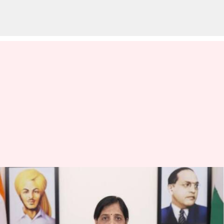
Sunitha Kejriwal:'బ్లెస్సింగ్స్ టు
కేజ్రీవాల్.. వాట్సాప్ నంబర్‌ను
విడుదల చేసిన సునీతా కేజ్రీవాల్