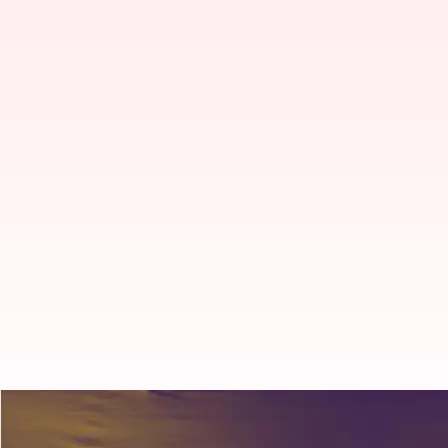
తెలంగాణలో షెడ్యూల్ ప్రకారమే ఎన్ని