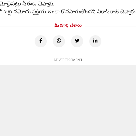
నమోదైనట్లు సీఈఓ చెప్పారు.
ఓట్ల నమోదు ప్రక్రియ ఇంకా కొనసాగుతోందని వికాస్‌రాజ్‌ చెప్పారు
మీరు పూర్తి చేశారు
ADVERTISEMENT