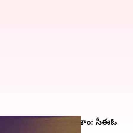
కలు, ఈవీఎంలను తనిఖీ చేశాం: సీఈఓ