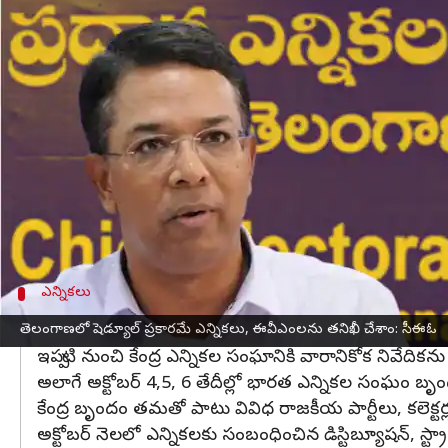
వ్రాసిన వారు
Sep 23, 2023
07:28 pm
Stalin
ఈ వార్తాకథనం ఏంటి
తెలంగాణ
అసెంబ్లీ ఎన్నికలపై రాష్ట్ర ఎన్నికల ప్రధాన అధికార
రాష్ట్లంలో షెడ్యూల్ ప్రకారమే
ఎన్నికలు
జరుగుతాయని ఆయన
బీఆర్‌కే భవన్‌లో ఆయన మీడియాతో మాట్లాడారు. ఈ సందర
ఇప్పటికే తెలంగాణలో ఎన్నికల ప్రక్రియలో వేగం పెరిగిందన
ఇప్పటికే ఈవీఎంలను తనిఖీ చేశామని సీఈఓ అన్నారు. అధి
ఎన్నికలు
అక్టోబర్ 4,5, 6 తేదీల్లో కేంద్ర ఎన్నికల బృందం 
తెలంగాణలో షెడ్యూల్ ప్రకారమే ఎన్నికలు, ఈవీఎంలను తనిఖీ చేశాం: సీఈఓ
ఇప్పటి నుంచి కేంద్ర ఎన్నికల సంఘానికి వారానికోక నివేదికన
అలాగే అక్టోబర్ 4,5, 6 తేదీల్లో భారత ఎన్నికల సంఘం బృ
కేంద్ర బృందం తమతో పాటు వివిధ రాజకీయ పార్టీలు, కలెక్టర్
అక్టోబర్ నెలలో ఎన్నికలకు సంబంధించిన డిస్టిబ్యూషన్‌, స్ట్