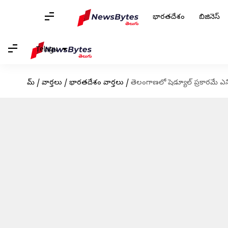
భారతదేశం
బిజినెస్
Telugu
హోమ్
/
వార్తలు
/
భారతదేశం వార్తలు
/
తెలంగాణలో షెడ్యూల్ ప్రకారమే ఎ