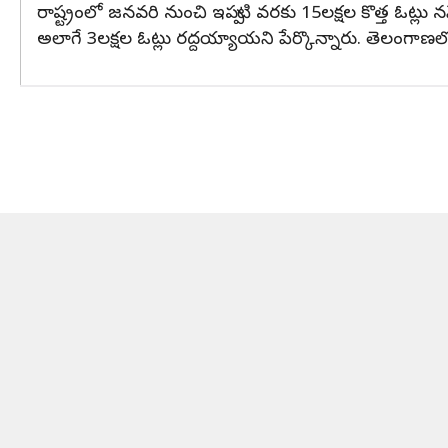
రాష్ట్రంలో జనవరి నుంచి ఇప్పటి వరకు 15లక్షల కొత్త ఓట్లు 
అలాగే 3లక్షల ఓట్లు రద్దయ్యాయని పేర్కొన్నారు. తెలంగాణలో 