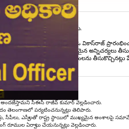
ి వికాస్‌ రాజ్‌ కీలక వ్యాఖ్యలు చేశారు.
 స్పష్టం చేశారు.
్భంగా మీడియా సెంటర్‌ను సీఈఓ వికాస్‌రాజ్‌ ప్రారంభిం
ట్లు వెల్లడించారు. ఎన్నికలకు అవసరమైన అన్నిచర్యలు తీసుక
కారుల శిక్షణ కోసం కూడా ఈవీఎంలను తీసుకొచ్చినట్లు పేర
పర్యటన
ు అందజేస్తామని సీఈసీ రాజీవ్ కుమార్ వెల్లడించారు.
ందం తెలంగాణలో పర్యటించనున్నట్లు తెలిపారు.
లు, సీపీలు, ఎస్పీలతో రాష్ట్ర స్థాయిలో ముఖ్యమైన అంశాలపై సమావే
రాంగ్ రూముల ఏర్పాటు చేయనున్నట్లు వెల్లడించారు.