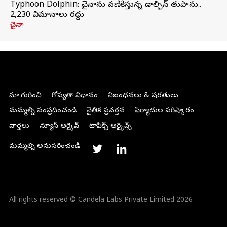
Typhoon Dolphin: చైనాను వణికిస్తున్న డాల్ఫిన్‌ తుపాను..
2,230 విమానాలు రద్దు
చైనా
మా గురించి
గోప్యతా విధానం
నిబంధనలు & షరతులు
మమ్మల్ని సంప్రదించండి
నైతిక ప్రవర్తన
ఫిర్యాదుల పరిష్కారం
వార్తలు
న్యూస్ ఆర్కైవ్
టాపిక్స్ ఆర్కైవ్స్
మమ్మల్ని అనుసరించండి
All rights reserved © Candela Labs Private Limited 2026