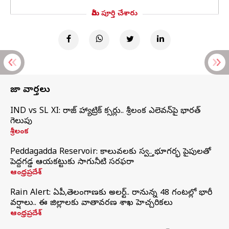
మీరు పూర్తి చేశారు
తాజా వార్తలు
IND vs SL XI: సిరాజ్‌ హ్యాట్రిక్‌ సిక్సర్లు.. శ్రీలంక ఎలెవన్‌పై భారత్‌
గెలుపు
శ్రీలంక
Peddagadda Reservoir: కాలువలకు స్వస్తి.. భూగర్భ పైపులతో
పెద్దగడ్డ ఆయకట్టుకు సాగునీటి సరఫరా
ఆంధ్రప్రదేశ్
Rain Alert: ఏపీ,తెలంగాణకు అలర్ట్.. రానున్న 48 గంటల్లో భారీ
వర్షాలు.. ఈ జిల్లాలకు వాతావరణ శాఖ హెచ్చరికలు
ఆంధ్రప్రదేశ్