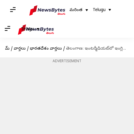
మరింత
Telugu
Telugu
హోమ్
/
వార్తలు
/
భారతదేశం వార్తలు
/
తెలంగాణ: ఇంటర్మీడియట్‌లో ఇంగ్లిష్ ప్రాక్టికల్స్; ఈ ఏడాది నుంచే అమలు
ADVERTISEMENT