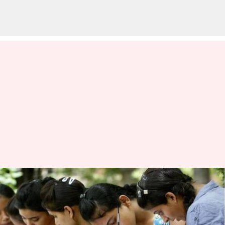
తెలంగాణ: ఇంటర్మీడియట్‌లో ఇంగ్లిష్
ప్రాక్టికల్స్; ఈ ఏడాది నుంచే అమలు
వ్రాసిన వారు
May 19, 2023
12:48 pm
Stalin