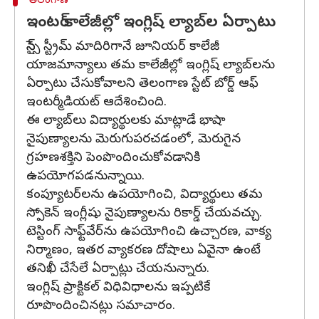
తెలంగాణ
ఇంటర్ కాలేజీల్లో ఇంగ్లిష్ ల్యాబ్‌ల ఏర్పాటు
సైన్స్‌ స్ట్రీమ్‌ మాదిరిగానే జూనియర్‌ కాలేజీ
యాజమాన్యాలు తమ కాలేజీల్లో ఇంగ్లిష్‌ ల్యాబ్‌లను
ఏర్పాటు చేసుకోవాలని తెలంగాణ స్టేట్ బోర్డ్ ఆఫ్
ఇంటర్మీడియట్ ఆదేశించింది.
ఈ ల్యాబ్‌లు విద్యార్థులకు మాట్లాడే భాషా
నైపుణ్యాలను మెరుగుపరచడంలో, మెరుగైన
గ్రహణశక్తిని పెంపొందించుకోవడానికి
ఉపయోగపడనున్నాయి.
కంప్యూటర్‌లను ఉపయోగించి, విద్యార్థులు తమ
స్పోకెన్ ఇంగ్లీషు నైపుణ్యాలను రికార్డ్ చేయవచ్చు.
టెస్టింగ్ సాఫ్ట్‌వేర్‌ను ఉపయోగించి ఉచ్చారణ, వాక్య
నిర్మాణం, ఇతర వ్యాకరణ దోషాలు ఏవైనా ఉంటే
తనిఖీ చేసేలే ఏర్పాట్లు చేయనున్నారు.
ఇంగ్లిష్ ప్రాక్టికల్ విధివిధాలను ఇప్పటికే
రూపొందించినట్లు సమాచారం.