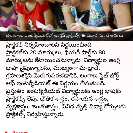
ఈ వార్తాకథనం ఏంటి
తెలంగాణ
ఇంటర్మీడియట్ బోర్టు కీలక నిర్ణయం
తీసుకుంది. 2023-24 విద్యా సంవత్సరం నుంచి
తెలంగాణ: ఇంటర్మీడియట్‌లో ఇంగ్లిష్ ప్రాక్టికల్స్; ఈ ఏడాది నుంచే అమలు
ఇంటర్మీడియట్ పబ్లిక్ పరీక్షల్లో భాగంగా ఇంగ్లిష్
ప్రాక్టికల్ నిర్వహించాలని నిర్ణయించింది.
ప్రాక్టికల్‌కు 20 మార్కులు, థియరీ పార్ట్‌కు 80
మార్కులను కేటాయించనున్నారు. విద్యార్థుల ఆంగ్ల
భాషా నైపుణ్యాలను, ముఖ్యంగా మాట్లాడే,
గ్రహణశక్తిని మెరుగుపరచడానికి, తెలంగాణ స్టేట్ బోర్డ్
ఆఫ్ ఇంటర్మీడియట్ ఈ నిర్ణయం తీసుకుంది.
ప్రస్తుతం ఇంటర్మీడియట్ విద్యార్థులకు ఆంగ్ల భాషకు
ప్రాక్టికల్స్ లేవు. భౌతిక శాస్త్రం, రసాయన శాస్త్రం,
వృక్షశాస్త్రం, జంతుశాస్త్రం, వివిధ వృత్తి విద్యా కోర్సులకు