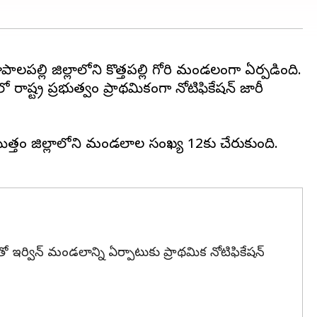
ి జిల్లాలోని కొత్తపల్లి గోరి మండలంగా ఏర్పడింది.
రాష్ట్ర ప్రభుత్వం ప్రాథమికంగా నోటిఫికేషన్‌ జారీ
త్తం జిల్లాలోని మండలాల సంఖ్య 12కు చేరుకుంది.
తో ఇర్విన్‌ మండలాన్ని ఏర్పాటుకు ప్రాథమిక నోటిఫికేషన్