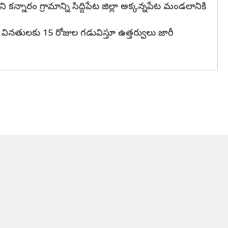
్నారం గ్రామాన్ని సిద్దిపేట జిల్లా అక్కన్నపేట మండలానికి
 వినతులకు 15 రోజుల గడువిస్తూ ఉత్తర్వులు జారీ