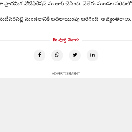
ాథమిక నోటిఫికేషన్‌ ను జారీ చేసింది. వేలేరు మండల పరిధిలోని కన
ి భీమదేవరపల్లి మండలానికి బదలాయింపు జరిగింది. అభ్యంతరాలు,
మీరు పూర్తి చేశారు
ADVERTISEMENT