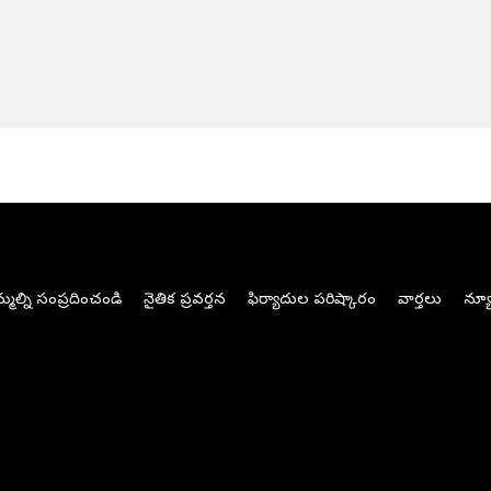
మల్ని సంప్రదించండి
నైతిక ప్రవర్తన
ఫిర్యాదుల పరిష్కారం
వార్తలు
న్యూ