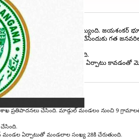
సేందుకు మార్గం సుగమం అయ్యింది. జయశంకర్‌ భూపాలపల్ల
కొత్తపల్లి గోరి మండలాన్ని ఏర్పాటు చేసేందుకు గత జనవరిలో 
లించి పైనల్ నోటిఫికేషన్‌ ఇచ్చింది.
ాలు ఉన్నాయి. కొత్తగా మరో మండలం ఏర్పాటు కావడంతో మొ
దలాయింపులు
న్యూ శాఖ ప్రతిపాదనలు చేసింది. మాడ్గుల్‌ మండలం నుంచి 9 గ్రామాల
చేసింది.
ిన్‌ మండల ఏర్పాటుతో మండలాల సంఖ్య 28కి చేరుతుంది.