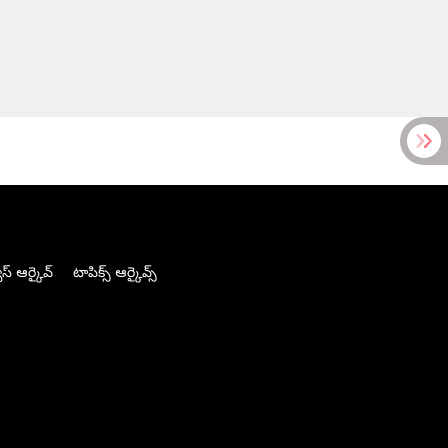
స్ ఆర్కైవ్
టాపిక్స్ ఆర్కైవ్స్