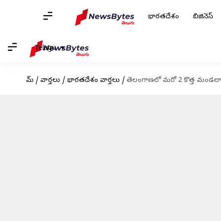
భారతదేశం
బిజినెస్
Telugu
హోమ్
/
వార్తలు
/
భారతదేశం వార్తలు
/
తెలంగాణలో మరో 2 కొత్త మండలాలు.