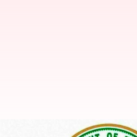
తెలంగాణలో మరో 2 కొత్త మండలాలు.. ఉత