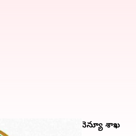
్తర్వులు జారీ చేసిన రెవెన్యూ శాఖ