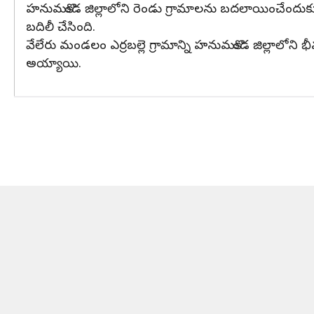
హనుమకొండ జిల్లాలోని రెండు గ్రామాలను బదలాయించేందుకూ ప్ర
బదిలీ చేసింది.
వేలేరు మండలం ఎర్రబల్లె గ్రామాన్ని హనుమకొండ జిల్లాలోన
అయ్యాయి.