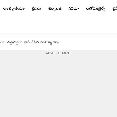
అంతర్జాతీయం
క్రీడలు
టెక్నాలజీ
సినిమా
ఆటోమొబైల్స్
లైఫ్
. ఉత్తర్వులు జారీ చేసిన రెవెన్యూ శాఖ
ADVERTISEMENT