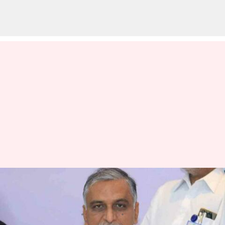
తెలంగాణ టీ డయాగ్నాస్టిక్ సెంటర్లలో
134ఉచిత పరీక్షలు: హరీష్ రావు
వ్రాసిన వారు
Jul 01, 2023
04:03 pm
Sriram Pranateja