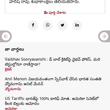
హరీష్ రావు శుభాకాంక్షలు తెలియజేసారు.
మీరు పూర్తి చేశారు
తాజా వార్తలు
Vaibhav Sooryavanshi : రెడ్ బాల్ క్రికెట్‌పై వైభవ్ ఫోకస్.. మరి
టెస్టుల్లోనూ రాణిస్తాడా?
క్రికెట్
Anil Menon: విజయవంతంగా స్పేస్‌వాక్‌ చేసిన భారత సంతతి
వ్యోమగామి అనిల్‌ మేనన్
వ్యోమగామి
US Tariffs: భారత్‌పై 100% టారిఫ్‌ మోత.. అమెరికా సెనెట్‌లో
కీలక బిల్లుకు ఆమోదం
అమెరికా