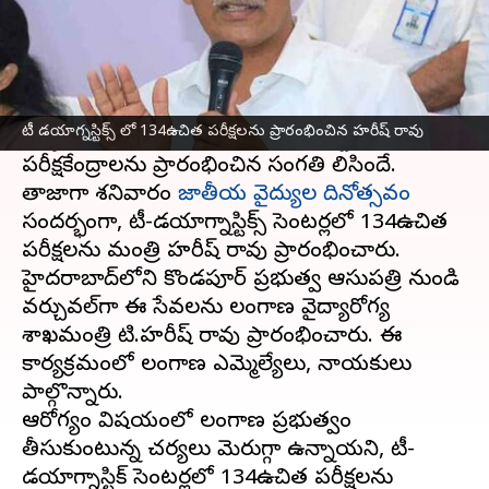
ఈ వార్తాకథనం ఏంటి
తెలంగాణ
ప్రజలకు అత్యున్నతమైన ఆరోగ్యాన్ని
అందించడానికి, ఆరోగ్య పరీక్షల కోసం ఎక్కడికీ
టీ డయాగ్నస్టిక్స్ లో 134ఉచిత పరీక్షలను ప్రారంభించిన హరీష్ రావు
వెళ్ళకుండా ఉండేందుకు టీ- డయాగ్నాస్టిక్స్ పేరుతో
పరీక్షకేంద్రాలను ప్రారంభించిన సంగతి తెలిసిందే.
తాజాగా శనివారం
జాతీయ వైద్యుల దినోత్సవం
సందర్భంగా, టీ-డయాగ్నాస్టిక్స్ సెంటర్లలో 134ఉచిత
పరీక్షలను మంత్రి హరీష్ రావు ప్రారంభించారు.
హైదరాబాద్‌లోని కొండపూర్ ప్రభుత్వ ఆసుపత్రి నుండి
వర్చువల్‌గా ఈ సేవలను తెలంగాణ వైద్యారోగ్య
శాఖమంత్రి టి.హరీష్ రావు ప్రారంభించారు. ఈ
కార్యక్రమంలో తెలంగాణ ఎమ్మెల్యేలు, నాయకులు
పాల్గొన్నారు.
ఆరోగ్యం విషయంలో తెలంగాణ ప్రభుత్వం
తీసుకుంటున్న చర్యలు మెరుగ్గా ఉన్నాయని, టీ-
డయాగ్నాస్టిక్ సెంటర్లలో 134ఉచిత పరీక్షలను