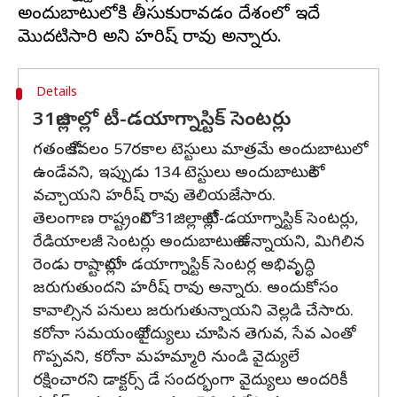
అందుబాటులోకి తీసుకురావడం దేశంలో ఇదే
Details
31జిల్లాల్లో టీ-డయాగ్నాస్టిక్ సెంటర్లు
గతంలో కేవలం 57రకాల టెస్టులు మాత్రమే అందుబాటులో
ఉండేవని, ఇప్పుడు 134 టెస్టులు అందుబాటులోకి
వచ్చాయని హరీష్ రావు తెలియజేసారు.
తెలంగాణ రాష్ట్రంలోని 31జిల్లాల్లో టీ-డయాగ్నాస్టిక్ సెంటర్లు,
రేడియాలజీ సెంటర్లు అందుబాటులో ఉన్నాయని, మిగిలిన
రెండు రాష్టాల్లోనూ డయాగ్నాస్టిక్ సెంటర్ల అభివృద్ధి
జరుగుతుందని హరీష్ రావు అన్నారు. అందుకోసం
కావాల్సిన పనులు జరుగుతున్నాయని వెల్లడి చేసారు.
కరోనా సమయంలో వైద్యులు చూపిన తెగువ, సేవ ఎంతో
గొప్పవని, కరోనా మహమ్మారి నుండి వైద్యులే
రక్షించారని డాక్టర్స్ డే సందర్భంగా వైద్యులు అందరికీ