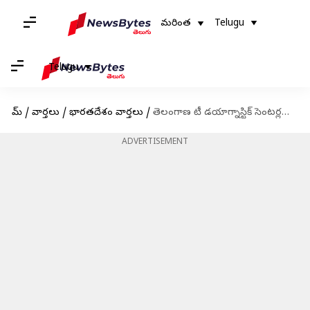
మరింత
Telugu
Telugu
హోమ్
/
వార్తలు
/
భారతదేశం వార్తలు
/
తెలంగాణ టీ డయాగ్నాస్టిక్ సెంటర్లలో 134ఉచిత పరీక్షలు: హరీష్ రావు
ADVERTISEMENT