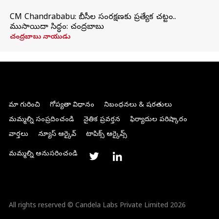
CM Chandrababu: బీసీల సంరక్షణకు ప్రత్యేక చట్టం..
ముసాయిదా సిద్ధం: చంద్రబాబు
చంద్రబాబు నాయుడు
మా గురించి
గోప్యతా విధానం
నిబంధనలు & షరతులు
మమ్మల్ని సంప్రదించండి
నైతిక ప్రవర్తన
ఫిర్యాదుల పరిష్కారం
వార్తలు
న్యూస్ ఆర్కైవ్
టాపిక్స్ ఆర్కైవ్స్
మమ్మల్ని అనుసరించండి
All rights reserved © Candela Labs Private Limited 2026