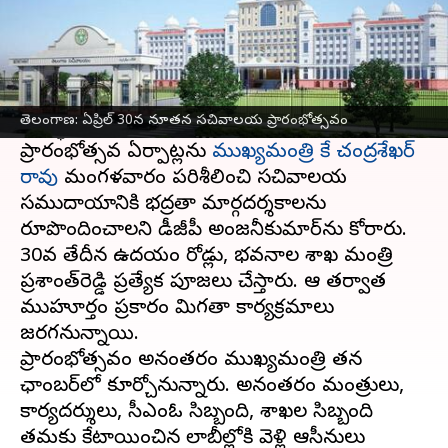
ఈ వార్తాకథనం ఏంటి
ఏప్రిల్ 30న
తెలంగాణ కొత్త సచివాలయ
ప్రారంభోత్సవానికి రాష్ట్ర యంత్రాంగం
తెలంగాణ: ఏప్రిల్ 30న నూతన సచివాలయ ప్రారంభోత్సవం
సన్నద్ధమవుతోంది.
ప్రారంభోత్సవ ఏర్పాట్లను
ముఖ్యమంత్రి కే చంద్రశేఖర్
రావు
మంగళవారం పరిశీలించి సచివాలయ
సముదాయానికి భద్రతా మార్గదర్శకాలను
రూపొందించాలని డీజీపీ అంజనీకుమార్‌ను కోరారు.
30వ తేదీన ఉదయం రోడ్లు, భవనాల శాఖ మంత్రి
ప్రశాంత్‌రెడ్డి ప్రత్యేక పూజలు చేస్తారు. ఆ తర్వాత
ముహూర్తం ప్రకారం మిగతా కార్యక్రమాలు
జరగనున్నాయి.
ప్రారంభోత్సవం అనంతరం ముఖ్యమంత్రి తన
ఛాంబర్‌లో కూర్చోనున్నారు. అనంతరం మంత్రులు,
కార్యదర్శులు, సీఎంఓ సిబ్బంది, శాఖల సిబ్బంది
తమకు కేటాయించిన లాబీల్లోకి వెళ్లి ఆసీనులు