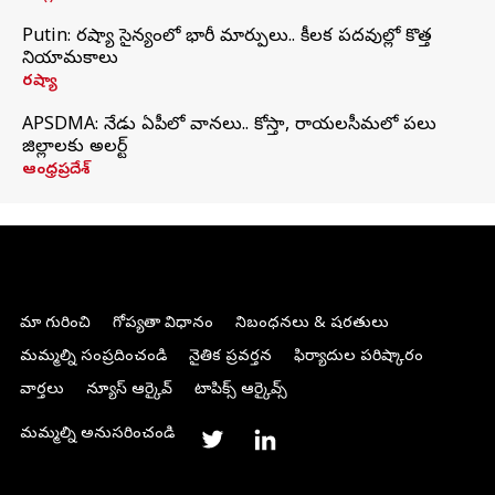
Putin: రష్యా సైన్యంలో భారీ మార్పులు.. కీలక పదవుల్లో కొత్త
నియామకాలు
రష్యా
APSDMA: నేడు ఏపీలో వానలు.. కోస్తా, రాయలసీమలో పలు
జిల్లాలకు అలర్ట్
ఆంధ్రప్రదేశ్
మా గురించి
గోప్యతా విధానం
నిబంధనలు & షరతులు
మమ్మల్ని సంప్రదించండి
నైతిక ప్రవర్తన
ఫిర్యాదుల పరిష్కారం
వార్తలు
న్యూస్ ఆర్కైవ్
టాపిక్స్ ఆర్కైవ్స్
మమ్మల్ని అనుసరించండి