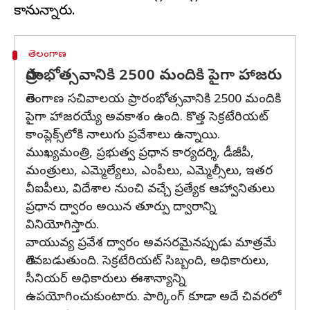
తెలంగాణ
ప్రారంభోత్సవానికి 2500 మందికి పైగా హాజరు
తెలంగాణ సచివాలయ ప్రారంభోత్సవానికి 2500 మందికి
పైగా హాజరయ్యే అవకాశం ఉంది. కొత్త సెక్రటేరియట్
కాంప్లెక్స్‌లోకి నాలుగు ప్రవేశాలు ఉన్నాయి.
ముఖ్యమంత్రి, ప్రభుత్వ ప్రధాన కార్యదర్శి, డీజీపీ,
మంత్రులు, ఎమ్మెల్యేలు, ఎంపీలు, ఎమ్మెల్సీలు, ఇతర
వీఐపీలు, విదేశాల నుంచి వచ్చే ప్రత్యేక ఆహ్వానితులు
ప్రధాన ద్వారం అయిన తూర్పు ద్వారాన్ని
వినియోగిస్తారు.
వాయువ్య ప్రవేశ ద్వారం అవసరమైనప్పుడు మాత్రమే
తెరవబడుతుంది. సెక్రటేరియట్ సిబ్బంది, అధికారులు,
సీనియర్ అధికారులు ఈశాన్యాన్ని
ఉపయోగించుకుంటారు. పార్కింగ్ కూడా అదే చివరలో