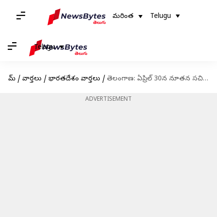
మరింత
Telugu
Telugu
హోమ్
/
వార్తలు
/
భారతదేశం వార్తలు
/
తెలంగాణ: ఏప్రిల్ 30న నూతన సచివాలయ ప్రారంభోత్సవం
ADVERTISEMENT