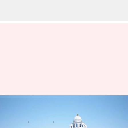
తెలంగాణ: ఏప్రిల్ 30న నూతన
సచివాలయ ప్రారంభోత్సవం
వ్రాసిన వారు
Apr 05, 2023
01:02 pm
Stalin