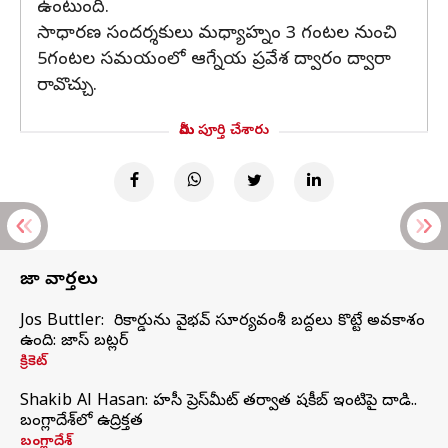
ఉంటుంది.
సాధారణ సందర్శకులు మధ్యాహ్నం 3 గంటల నుంచి
5గంటల సమయంలో ఆగ్నేయ ప్రవేశ ద్వారం ద్వారా
రావొచ్చు.
మీరు పూర్తి చేశారు
తాజా వార్తలు
Jos Buttler: నా రికార్డును వైభవ్ సూర్యవంశీ బద్దలు కొట్టే అవకాశం
ఉంది: జాస్ బట్లర్
క్రికెట్
Shakib Al Hasan: హసీనా ప్రెస్‌మీట్‌ తర్వాత షకీబ్‌ ఇంటిపై దాడి..
బంగ్లాదేశ్‌లో ఉద్రిక్తత
బంగ్లాదేశ్