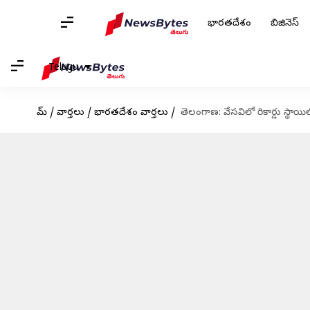
భారతదేశం
బిజినెస్
Telugu
హోమ్
/
వార్తలు
/
భారతదేశం వార్తలు
/
తెలంగాణ: వేసవిలో రికార్డు స్థాయి