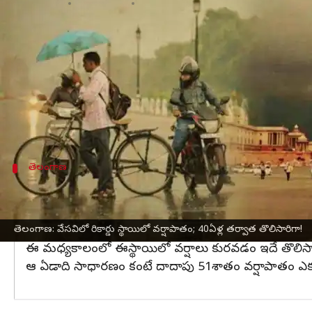
వ్రాసిన వారు
May 09, 2023
12:57 pm
Stalin
ఈ వార్తాకథనం ఏంటి
2023లో
వేసవి కాలం
వానాకాలాన్ని తలపిస్తోంది.
తెలంగాణ
గతంలో ఎన్నడూ లేని విధంగా ఈ ఏడాది వేసవిలో వర్షాపా
గత 40ఏళ్ల చరిత్రలో ఈ స్థాయిలో వర్షాలు పడటం ఇదే తొల
ఈ వేసవిలో అంటే ఏప్రిల్‌తో పాటు మే 5వ తేదీ నాటికి
తెల
తెలంగాణ
1359.7మిల్లీ మీటర్ల వర్షాపాతం
తెలంగాణ సాధారణ వర్షాపాతం 908.3మిల్లీ మీటర్లు అని వా
అయితే గతేడాది జూన్ నుంచి ఈ ఏడాది మే 5వ తేదీ నాటికి 1
తెలంగాణ: వేసవిలో రికార్డు స్థాయిలో వర్షాపాతం; 40ఏళ్ల తర్వాత తొలిసారిగా!
ఈ మధ్యకాలంలో ఈస్థాయిలో వర్షాలు కురవడం ఇదే తొలిసారి.
ఆ ఏడాది సాధారణం కంటే దాదాపు 51శాతం వర్షాపాతం ఎక్కు