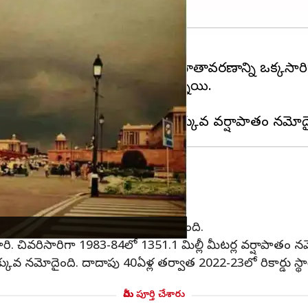
లో భారీగా కురుస్తున్న అకాల వర్షాలు వాతావరణాన్ని ఒక్కసార
తం నమోదైనట్లు గణాంకాలు చెబుతున్నాయి.
ిసారి కావడం గమనార్హం.
ంగాణ
తావరణ శాఖ చెబుతోంది.
359.7మిల్లీ మీటర్ల వర్షాపాతం నమోదైంది.
 చివరిసారిగా 1983-84లో 1351.1 మిల్లీ మీటర్ల వర్షాపాతం న
వ నమోదైంది. దాదాపు 40ఏళ్ల తర్వాత 2022-23లో రికార్డు స్థ
మీరు పూర్తి చేశారు