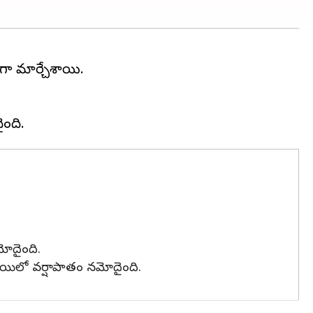
ిగా మార్చేశాయి.
మోదైంది.
ాయిలో వర్షాపాతం నమోదైంది.