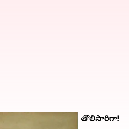
ర్షాపాతం; 40ఏళ్ల తర్వాత తొలిసారిగా!