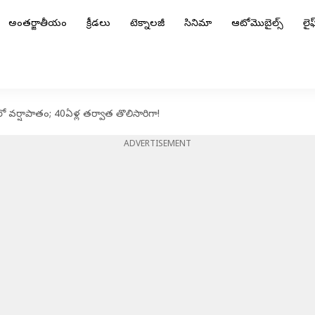
అంతర్జాతీయం
క్రీడలు
టెక్నాలజీ
సినిమా
ఆటోమొబైల్స్
లైఫ్
లో వర్షాపాతం; 40ఏళ్ల తర్వాత తొలిసారిగా!
ADVERTISEMENT