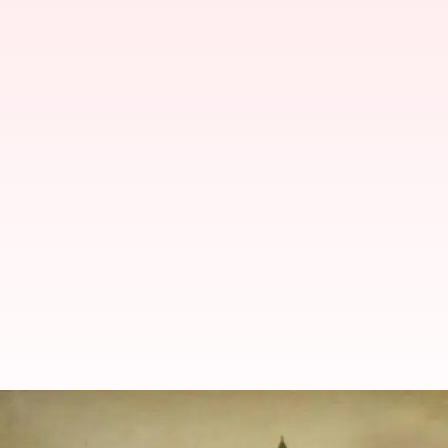
తెలంగాణ: వేసవిలో రికార్డు స్థాయిలో వ