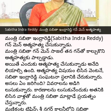
వ్రాసిన వారు
Nov 05, 2023
09:36 am
Stalin
ఈ వార్తాకథనం ఏంటి
తెలంగాణ
అసెంబ్లీ ఎన్నకల వేళ.. షాకింగ్ ఘటన చోటు
Sabitha Indra Reddy: మంత్రి సబితా ఇంద్రారెడ్డి గన్ మెన్‌ ఆత్మహత్య
చేసుకుంది.
మంత్రి సబితా ఇంద్రారెడ్డి(Sabitha Indra Reddy)
గన్ మెన్‌ ఆత్మహత్య చేసుకున్నాడు.
మంత్రి సబితా గన్ మెన్‌ సాజల్ తన గన్‌తో కాల్చుకొని
ఆత్మహత్యకు పాల్పడ్డాడు.
అయితే ఎందుకు ఆత్మహత్య చేసుకున్నాడు అనేది
తెలియాల్సి ఉంది. ఆత్మహత్య విషయం తెలిసిన వెంటనే,
సబితా ఇంద్రారెడ్డి సంఘటనా స్థలానికి చేరుకున్నారు.
అసలు ఏం జరిగింది? వివరాలను అడిగి
తెలుసుకున్నారు. కారణాలను తెలుసుకునేందుకు అతనికి
తెలిసిన వాళ్లతో మంత్రి సబితా మాట్లాడే ప్రయత్నం
చేస్తున్నారు.
మణికంట టిఫిన్స్ శ్రీ నగర్ కాలనీలోని సబితా