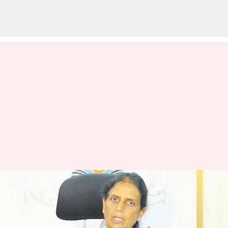
Sabitha Indra Reddy: మంత్రి
సబితా ఇంద్రారెడ్డి గన్ మెన్‌
ఆత్మహత్య