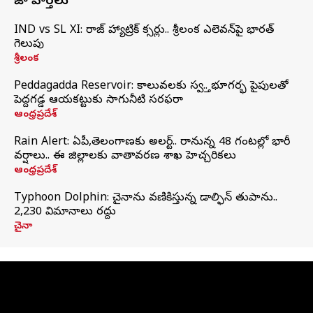
తాజా వార్తలు
IND vs SL XI: సిరాజ్‌ హ్యాట్రిక్‌ సిక్సర్లు.. శ్రీలంక ఎలెవన్‌పై భారత్‌
గెలుపు
శ్రీలంక
Peddagadda Reservoir: కాలువలకు స్వస్తి.. భూగర్భ పైపులతో
పెద్దగడ్డ ఆయకట్టుకు సాగునీటి సరఫరా
ఆంధ్రప్రదేశ్
Rain Alert: ఏపీ,తెలంగాణకు అలర్ట్.. రానున్న 48 గంటల్లో భారీ
వర్షాలు.. ఈ జిల్లాలకు వాతావరణ శాఖ హెచ్చరికలు
ఆంధ్రప్రదేశ్
Typhoon Dolphin: చైనాను వణికిస్తున్న డాల్ఫిన్‌ తుపాను..
2,230 విమానాలు రద్దు
చైనా