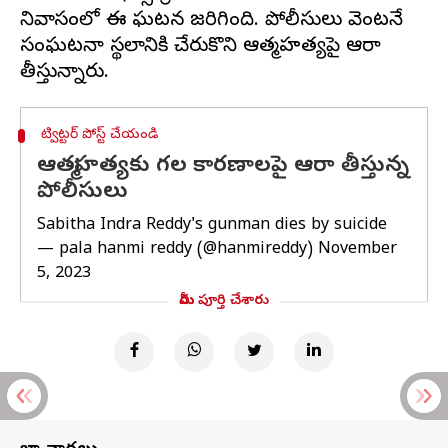
నివాసంలో ఈ ఘటన జరిగింది. పోలీసులు వెంటనే
సంఘటనా స్థలానికి చేరుకొని ఆత్మహత్యపై ఆరా
ట్విట్టర్ పోస్ట్ చేయండి
ఆత్మహత్యకు గల కారణాలపై ఆరా తీస్తున్న
పోలీసులు
Sabitha Indra Reddy's gunman dies by suicide
— pala hanmi reddy (@hanmireddy)
November
5, 2023
మీరు పూర్తి చేశారు