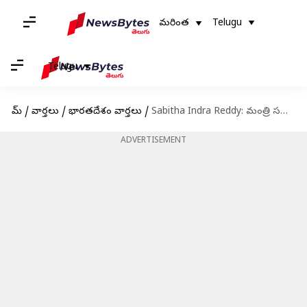
మరింత
Telugu
Telugu
హోమ్
/
వార్తలు
/
భారతదేశం వార్తలు
/
Sabitha Indra Reddy: మంత్రి సబితా ఇంద్రారెడ్డి గన్ మెన్‌ ఆత్మహత్య
ADVERTISEMENT