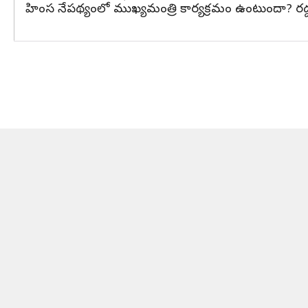
హింస నేపథ్యంలో ముఖ్యమంత్రి కార్యక్రమం ఉంటుందా? రద్దయ