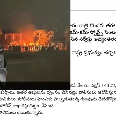
ుకావాల్సిన ఈవెంట్ వేదికను గురువారం రాత్రి కొందరు తగలబ
ోంగ్‌తోంబమ్ బీరెన్ సింగ్
శుక్రవారం జిమ్-కమ్-స్పోర్ట్స్ సెంట
న రక్షిత అడవులు, చిత్తడి నేలలపై చేసిన సర్వేపై అభ్యంతరం
సులు
యంలో ఇంటర్నెట్ సేవలు తాత్కాలికంగా నిలిపివేశారు. సెక్షన్ 144 వి
కుర్చీలు, ఇతర ఆస్తులను ధ్వంసం చేసినట్లు పోలీసులు ఆరోపిస్తున్నా
థానికులు, పోలీసులు హింసకు పాల్పడుతున్న గుంపును చెదరగొట్టా
ోలీస్ శాఖ కట్టుదిట్టం చేసింది.
 పోలీసులు చెబుతున్నారు.