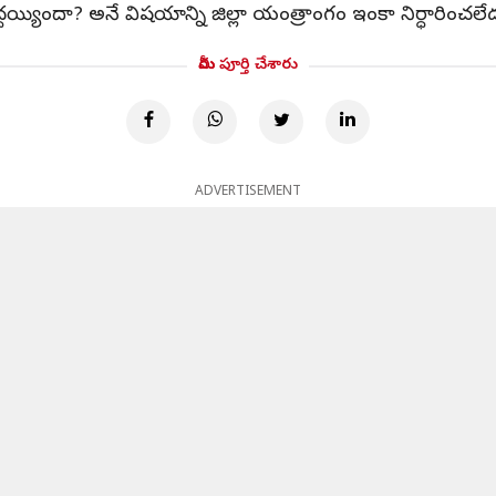
్యిందా? అనే విషయాన్ని జిల్లా యంత్రాంగం ఇంకా నిర్ధారించలేద
మీరు పూర్తి చేశారు
ADVERTISEMENT