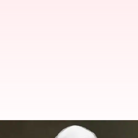
మణిపూర్‌లో ఉద్రిక్తత: సీఎం కార్యక్రమ వే