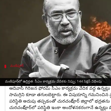
వ్రాసిన వారు
Apr 28, 2023
12:01 pm
Stalin
ఈ వార్తాకథనం ఏంటి
మణిపూర్
ముఖ్యమంత్రి ఎన్ బీరెన్ సింగ్ శుక్రవారం హాజర
వాస్తవానికి మణిపూర్‌లోని చురచంద్‌పూర్ జిల్లాలో సీఎం
న
బీజేపీ నేతృత్వంలోని రాష్ట్ర ప్రభుత్వం రిజర్వు చేయబడి
కార్యక్రమ వేదికకు నిప్పు పెట్టినట్లు సమాచారం.
మణిపూర్
చురచంద్‌పూర్‌లో భద్రత కట్టుదిట్టం చేసిన పోలీ
చురచంద్‌పూర్‌లో సీఎం ఈవెంట్ వేదికకు నిప్పు పెట్టిన నేపథ్
మణిపూర్‌లో ఉద్రిక్తత: సీఎం కార్యక్రమ వేదికకు నిప్పు; 144 సెక్షన్ విధింపు
ఆదివాసీ గిరిజన ఫోరమ్ సీఎం కార్యక్రమ వేదిక వద్ద ఉన్నట్లు 
సామగ్రిని కూడా తగులబెట్టారు. ఈ విషయాన్ని గమనించిన స్
పరిస్థితి అదుపు తప్పడంతో చురచంద్‌పూర్‌ జిల్లాలో భద్రతను ప
చురచంద్‌పూర్‌‌లో పరిస్థితి ఇంకా ఆందోళనకరంగానే ఉన్నట్లు