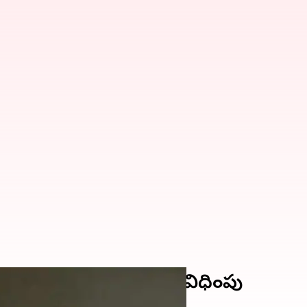
దికకు నిప్పు; 144 సెక్షన్ విధింపు