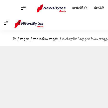
భారతదేశం
బిజినెస్
Telugu
హోమ్
/
వార్తలు
/
భారతదేశం వార్తలు
/
మణిపూర్‌లో ఉద్రిక్తత: సీఎం కార్యక్