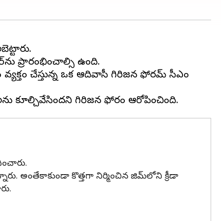
ెట్టారు.
ర్‌ను ప్రారంభించాల్సి ఉంది.
 వ్యక్తం చేస్తున్న ఒక ఆదివాసీ గిరిజన ఫోరమ్ సీఎం
ధించారు.
రు. అంతేకాకుండా కొత్తగా నిర్మించిన జిమ్‌లోని క్రీడా
రు.