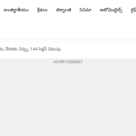
అంతర్జాతీయం
క్రీడలు
టెక్నాలజీ
సినిమా
ఆటోమొబైల్స్
లైఫ్
రమ వేదికకు నిప్పు; 144 సెక్షన్ విధింపు
ADVERTISEMENT