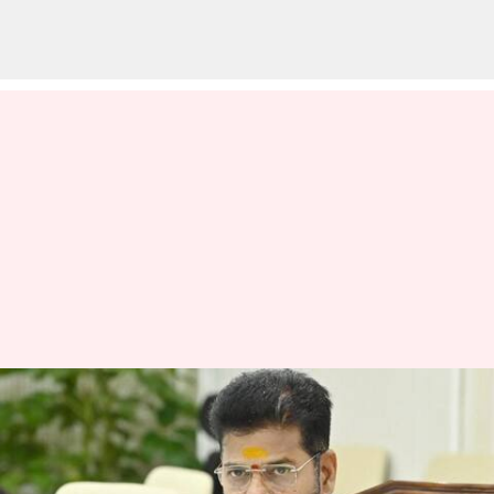
Revanth Reddy: ఓటుకు నోటు
కేసులో కోర్టు సీరియస్.. రేవంత్ రెడ్డి
తప్పనిసరిగా హాజరు కావాల్సిందే!