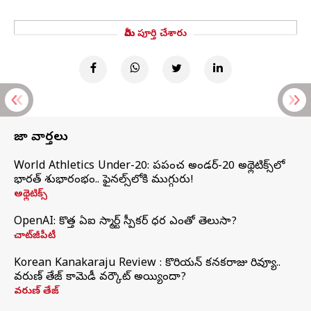
మీరు పూర్తి చేశారు
తాజా వార్తలు
World Athletics Under-20: ప్రపంచ అండర్-20 అథ్లెటిక్స్‌లో
భారత్‌ శుభారంభం.. ఫైనల్స్‌లోకి ముగ్గురు!
అథ్లెటిక్స్
OpenAI: కొత్త ఏఐ స్మార్ట్ స్పీకర్ ధర ఎంతో తెలుసా?
చాట్‌జీపీటీ
Korean Kanakaraju Review : కొరియన్ కనకరాజు రివ్యూ..
వరుణ్ తేజ్ కామెడీ వర్కౌట్ అయ్యిందా?
వరుణ్ తేజ్