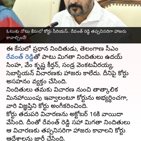
వ్రాసిన వారు
Sep 24, 2024
04:05 pm
Jayachandra Akuri
ఈ వార్తాకథనం ఏంటి
ఓటుకు నోటు కేసులో కోర్టు సీరియస్.. రేవంత్ రెడ్డి తప్పనిసరిగా హాజరు
నాంపల్లి
కోర్టులో ఓటుకు నోటు కేసుకు సంబంధించి నేడు
కావాల్సిందే!
విచారణ జరిగింది.
ఈ కేసులో ప్రధాన నిందితుడు, తెలంగాణ సీఎం
రేవంత్ రెడ్డి
తో పాటు మిగతా నిందితులు ఉదయ్
సింహ, వేం కృష్ణ కీర్తన్, సండ్ర వెంకటవీరయ్య,
సెబాస్టియన్ విచారణకు హాజరు కాలేదు. దీనిపై కోర్టు
అసహనం వ్యక్తం చేసింది.
నిందితులు తమకు విచారణ నుంచి తాత్కాలిక
మినహాయింపు ఇవ్వాలంటూ కోర్టును అభ్యర్థించగా,
వారి విజ్ఞప్తిని కోర్టు అంగీకరించింది.
కోర్టు తదుపరి విచారణను అక్టోబర్ 16కి వాయిదా
వేసింది. దీంతో రేవంత్ రెడ్డి సహా మిగతా నిందితులు
ఆ విచారణకు తప్పనిసరిగా హాజరు కావాలని కోర్టు