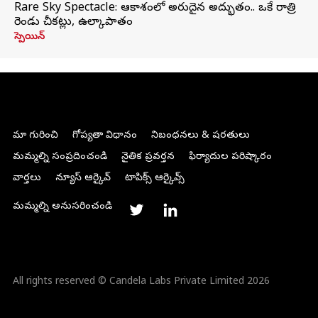
Rare Sky Spectacle: ఆకాశంలో అరుదైన అద్భుతం.. ఒకే రాత్రి
రెండు చీకట్లు, ఉల్కాపాతం
స్పెయిన్
మా గురించి
గోప్యతా విధానం
నిబంధనలు & షరతులు
మమ్మల్ని సంప్రదించండి
నైతిక ప్రవర్తన
ఫిర్యాదుల పరిష్కారం
వార్తలు
న్యూస్ ఆర్కైవ్
టాపిక్స్ ఆర్కైవ్స్
మమ్మల్ని అనుసరించండి
All rights reserved © Candela Labs Private Limited 2026