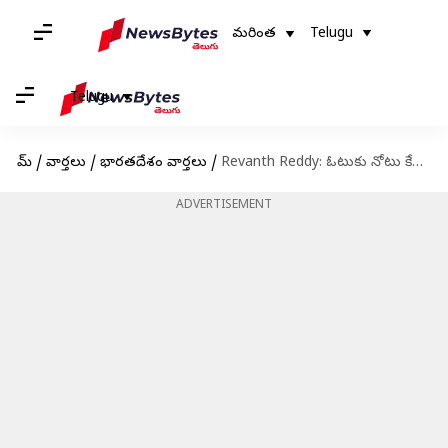
మరింత
Telugu
Telugu
హోమ్
/
వార్తలు
/
భారతదేశం వార్తలు
/
Revanth Reddy: ఓటుకు నోటు కేసులో కోర్టు సీరియస్.. రేవంత్ రెడ్డి తప్పనిసరిగా హాజరు కావాల్సిందే!
ADVERTISEMENT